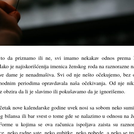
 to da priznamo ili ne, svi imamo nekakav odnos prema 
 Iako je najiskorišćenija imenica ženskog roda na raznorazne n
ve dame je nenadmašiva. Svi od nje nešto očekujemo, bez 
thodnim periodima opravdavala naša očekivanja. Od nje ni
 obzira da li je slavimo ili pokušavamo da je ignorišemo.
očetak nove kalendarske godine uvek nosi sa sobom neko sumi
g bilansa ili bar svest o tome gde se nalazimo u odnosu na ž
 Forme u kojima se ova računica ispoljava zaista su razno
ce, neko radne sate, neko gubitke, neko pobede, a neko se tr