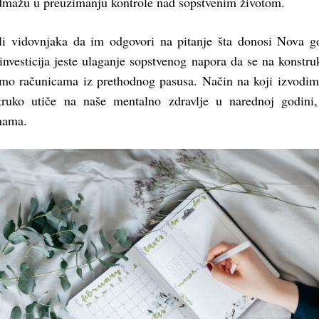
mažu u preuzimanju kontrole nad sopstvenim životom.
li vidovnjaka da im odgovori na pitanje šta donosi Nova g
 investicija jeste ulaganje sopstvenog napora da se na konstru
mo računicama iz prethodnog pasusa. Način na koji izvodi
struko utiče na naše mentalno zdravlje u narednoj godini
nama.