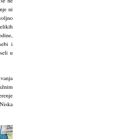
 se ne
nje ni
voljno
likih
odine,
ebi i
seli u
ivanja
važnim
erenje
 Niska