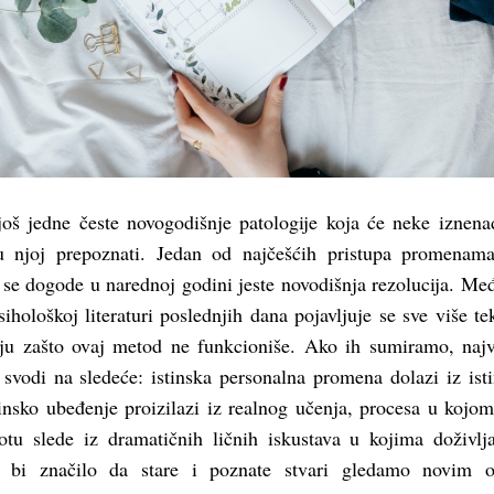
oš jedne česte novogodišnje patologije koja će neke iznenad
 njoj prepoznati. Jedan od najčešćih pristupa promenama
se dogode u narednoj godini jeste novodišnja rezolucija. Me
ihološkoj literaturi poslednjih dana pojavljuje se sve više te
aju zašto ovaj metod ne funkcioniše. Ako ih sumiramo, najv
 svodi na sledeće: istinska personalna promena dolazi iz ist
tinsko ubeđenje proizilazi iz realnog učenja, procesa u kojo
otu slede iz dramatičnih ličnih iskustava u kojima doživl
o bi značilo da stare i poznate stvari gledamo novim o