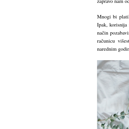
zapravo nam od
Mnogi bi plati
Ipak, korisnija
način pozabavi
računicu više
narednim godi