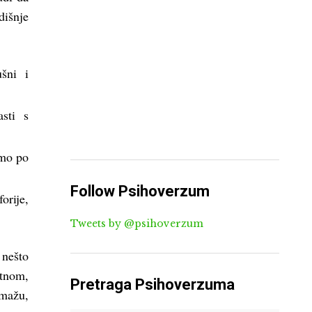
dišnje
šni i
sti s
amo po
Follow Psihoverzum
rije,
Tweets by @psihoverzum
nešto
otnom,
Pretraga Psihoverzuma
omažu,