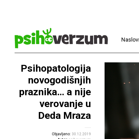
Naslov
Psihopatologija
novogodišnjih
praznika… a nije
verovanje u
Deda Mraza
Objavljeno:
30.12.2019