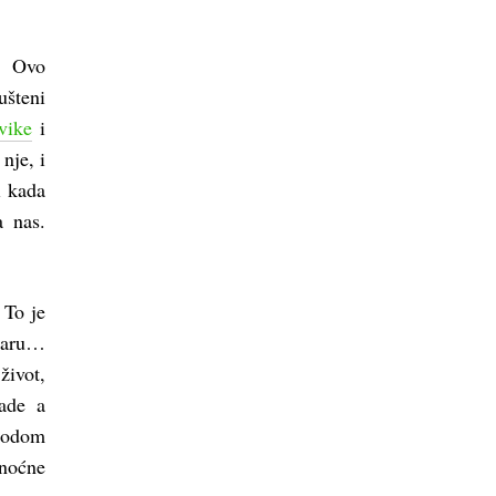
a. Ovo
ušteni
vike
i
nje, i
i kada
a nas.
 To je
uaru…
život,
ade a
modom
onoćne