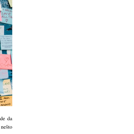
jde da
 nešto