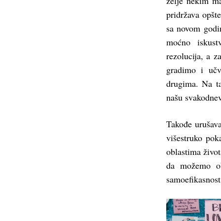
želje nekim ma
pridržava opšt
sa novom godin
moćno iskust
rezolucija, a 
gradimo i učv
drugima. Na ta
našu svakodnev
Takođe urušava
višestruko pok
oblastima život
da možemo oba
samoefikasnost 