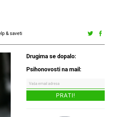
lp & saveti
Twitte
Faceb
r
ook
Drugima se dopalo:
Psihonovosti na mail: