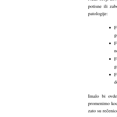
potisne ili za
patologije:
F
g
F
n
F
g
F
d
Imalo bi ovde
promenimo kod
zato su rečenic