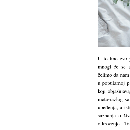
U to ime evo j
mnogi će se u
želimo da nam 
u popularnoj ps
koji objašnjav
meta-razlog se
ubeđenja, a is
saznanja o živ
otkrovenje. T