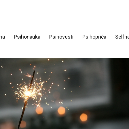
na
Psihonauka
Psihovesti
Psihopriča
Selfhe