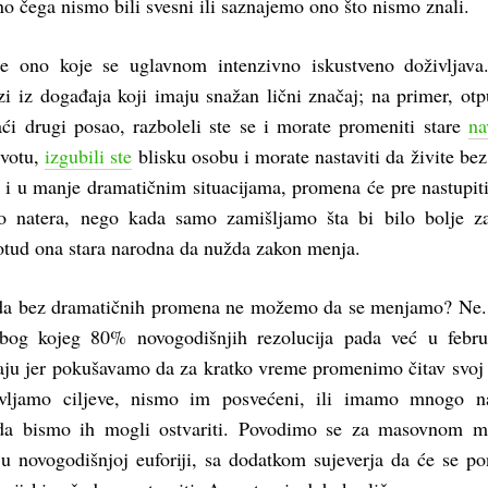
o čega nismo bili svesni ili saznajemo ono što nismo znali.
je ono koje se uglavnom intenzivno iskustveno doživljav
zi iz događaja koji imaju snažan lični značaj; na primer, otp
aći drugi posao, razboleli ste se i morate promeniti stare
na
ivotu,
izgubili ste
blisku osobu i morate nastaviti da živite bez 
k i u manje dramatičnim situacijama, promena će pre nastupit
to natera, nego kada samo zamišljamo šta bi bilo bolje z
 otud ona stara narodna da nužda zakon menja.
 da bez dramatičnih promena ne možemo da se menjamo? Ne.
bog kojeg 80% novogodišnjih rezolucija pada već u febr
aju jer pokušavamo da za kratko vreme promenimo čitav svoj 
avljamo ciljeve, nismo im posvećeni, ili imamo mnogo n
da bismo ih mogli ostvariti. Povodimo se za masovnom 
 u novogodišnjoj euforiji, sa dodatkom sujeverja da će se p