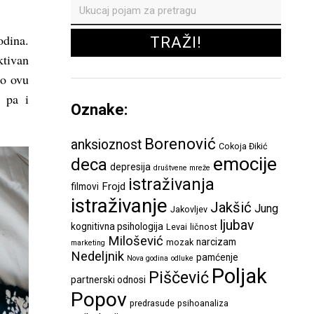
odina.
ktivan
mo ovu
, pa i
Oznake:
Borenović
anksioznost
Cokoja Đikić
emocije
deca
depresija
društvene mreže
istraživanja
Frojd
filmovi
istraživanje
Jakšić
Jung
Jakovljev
ljubav
kognitivna psihologija
Levai
ličnost
Milošević
narcizam
mozak
marketing
Nedeljnik
pamćenje
Nova godina
odluke
Poljak
Piščević
partnerski odnosi
Popov
predrasude
psihoanaliza