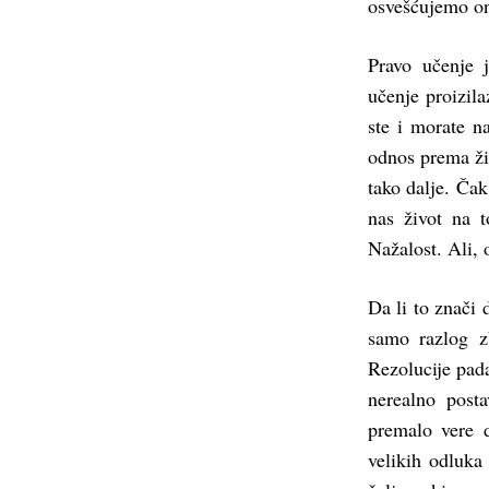
osvešćujemo on
Pravo učenje 
učenje proizila
ste i morate n
odnos prema ž
tako dalje. Ča
nas život na 
Nažalost. Ali,
Da li to znači
samo razlog z
Rezolucije pad
nerealno post
premalo vere 
velikih odluka