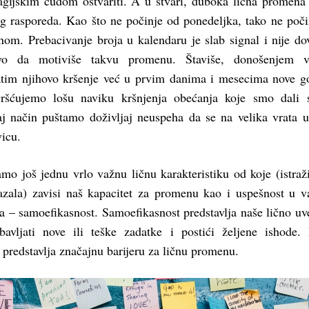
gijskim čudom ostvariti. A u stvari, duboka lična promena
eg rasporeda. Kao što ne počinje od ponedeljka, tako ne poči
om. Prebacivanje broja u kalendaru je slab signal i nije do
vo da motiviše takvu promenu. Štaviše, donošenjem ve
zatim njihovo kršenje već u prvim danima i mesecima nove g
ršćujemo lošu naviku kršnjenja obećanja koje smo dali s
j način puštamo doživljaj neuspeha da se na velika vrata u
icu.
mo još jednu vrlo važnu ličnu karakteristiku od koje (istraž
azala) zavisi naš kapacitet za promenu kao i uspešnost u 
a – samoefikasnost. Samoefikasnost predstavlja naše lično uv
vljati nove ili teške zadatke i postići željene ishode.
predstavlja značajnu barijeru za ličnu promenu.