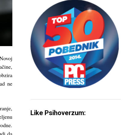
Novoj
ačine,
obzira
kad ne
ranje,
Like Psihoverzum:
eljenu
rodne.
udi da