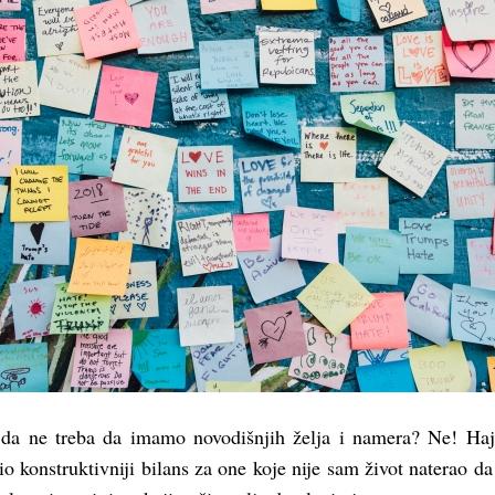
 da ne treba da imamo novodišnjih želja i namera? Ne! Ha
io konstruktivniji bilans za one koje nije sam život naterao da