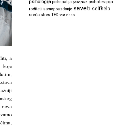
psihologija
psihoterapija
psihopatija
psihopriča
saveti
selfhelp
roditelji
samopouzdanje
sreća
stres
TED
video
test
iti, a
 koje
đutim,
kstova
ažniji
inskog
m nova
javamo
čima,