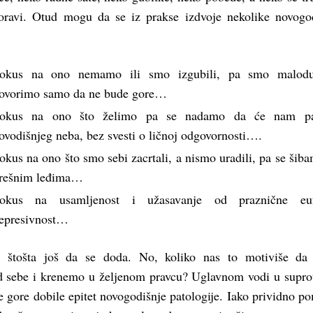
boravi. Otud mogu da se iz prakse izdvoje nekolike novogo
okus na ono nemamo ili smo izgubili, pa smo malodu
ovorimo samo da ne bude gore…
okus na ono što želimo pa se nadamo da će nam pa
ovodišnjeg neba, bez svesti o ličnoj odgovornosti….
okus na ono što smo sebi zacrtali, a nismo uradili, pa se šib
rešnim leđima…
okus na usamljenost i užasavanje od praznične eufo
epresivnost…
 štošta još da se doda. No, koliko nas to motiviše da 
 sebe i krenemo u željenom pravcu? Uglavnom vodi u supr
e gore dobile epitet novogodišnje patologije. Iako prividno p