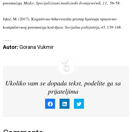
poremećaja.
Medix: Specijalizirani medicinski dvomjesečnik, 13
, 56-58.
Jakić, M. (2017). Kognitivno-bihevioralni pristup liječenju opsesivno-
kompulzivnog poremećaja kod djece.
Socijalna psihijat
rija,
45
, 139-148.
Autor:
 Gorana Vukmir
Ukoliko vam se dopada tekst, podelite ga sa
prijateljima
Click
Click
Click
to
to
to
share
share
share
on
on
on
Facebook
LinkedIn
Twitter
(Opens
(Opens
(Opens
in
in
in
new
new
new
window)
window)
window)