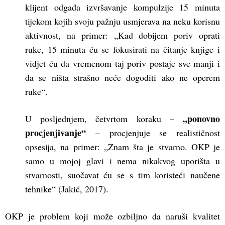
klijent odgađa izvršavanje kompulzije 15 minuta
tijekom kojih svoju pažnju usmjerava na neku korisnu
aktivnost, na primer: „Kad dobijem poriv oprati
ruke, 15 minuta ću se fokusirati na čitanje knjige i
vidjet ću da vremenom taj poriv postaje sve manji i
da se ništa strašno neće dogoditi ako ne operem
ruke“.
„ponovno
U posljednjem, četvrtom koraku –
procjenjivanje“
– procjenjuje se realističnost
opsesija, na primer: „Znam šta je stvarno. OKP je
samo u mojoj glavi i nema nikakvog uporišta u
stvarnosti, suočavat ću se s tim koristeći naučene
tehnike“ (Jakić, 2017).
OKP je problem koji može ozbiljno da naruši kvalitet