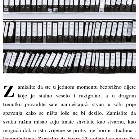
Z
amislite da ste u jednom momentu bezbrižno dijete
koje je stalno veselo i razigrano, a u drugom
trenutku provodite sate namještajući stvari u sobi prije
spavanja kako se ništa loše ne bi desilo. Zamislite da
svaku ružnu misao koju imate shvatate kao stvarnu, kao
moguću dok u isto vrijeme se protiv nje borite ritualima i
kompulzijama. Zamislite da imate 12 godina i ne znate šta