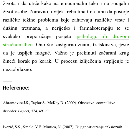
života i da utiče kako na emocionalni tako i na socijalni
život osobe. Naravno, uvijek treba imati na umu da postoje
različite težine problema koje zahtevaju različite vrste i
dužinu tretmana, a nerijetko i farmakoterapiju te se
svakako preporučuje posjeta
psihologu ili drugom
stručnom licu
. Ono što zasigurno znam, iz iskustva, jeste
da je uspijeh moguć. Važno je prekinuti začarani krug
čineći korak po korak. U procesu izliječenja strpljenje je
nezaobilazno.
Reference:
Abramovitz J.S., Taylor S., McKay D. (2009). Obsessive–compulsive
disorder.
Lancet, 374
, 491-9.
Ivezić, S.Š., Šmalc, V.F., Mimica, N. (2007). Dijagnosticiranje anksioznih