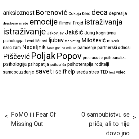
deca
Borenović
anksioznost
depresija
Cokoja Đikić
emocije
istraživanja
Frojd
filmovi
društvene mreže
istraživanje
Jakšić
Jung
kognitivna
Jakovljev
ljubav
Milošević
psihologija
Levai
ličnost
mozak
marketing
Nedeljnik
narcizam
pamćenje
partnerski odnosi
Nova godina
odluke
Poljak
Popov
Piščević
predrasude
psihoanaliza
psihologija
psihoterapija
psihopatija
roditelji
psihopriča
saveti
selfhelp
sreća
samopouzdanje
stres
TED
video
test
FoMO ili Fear Of
O samoubistvu se
Missing Out
priča, ali to nije
dovoljno