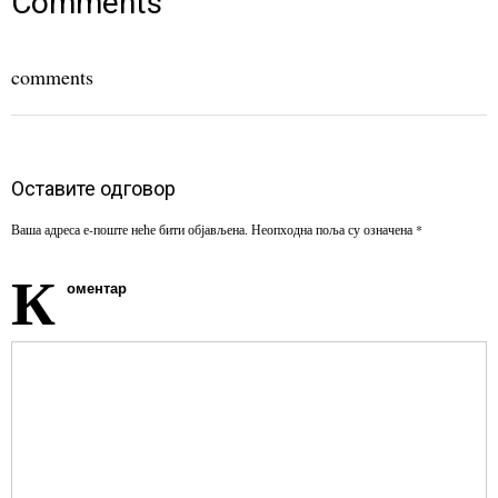
Comments
comments
Оставите одговор
Ваша адреса е-поште неће бити објављена.
Неопходна поља су означена
*
К
оментар