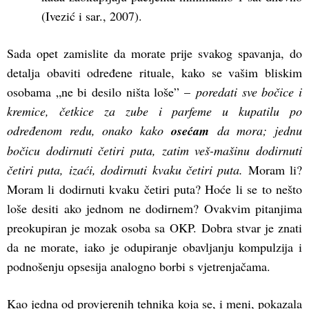
(Ivezić i sar., 2007).
Sada opet zamislite da morate prije svakog spavanja, do
detalja obaviti određene rituale, kako se vašim bliskim
osobama „ne bi desilo ništa loše” –
poredati sve bočice i
kremice, četkice za zube i parfeme u kupatilu po
određenom redu, onako kako
osećam
da mora; jednu
bočicu dodirnuti četiri puta, zatim veš-mašinu dodirnuti
četiri puta, izaći, dodirnuti kvaku četiri puta.
Moram li?
Moram li dodirnuti kvaku četiri puta? Hoće li se to nešto
loše desiti ako jednom ne dodirnem? Ovakvim pitanjima
preokupiran je mozak osoba sa OKP. Dobra stvar je znati
da ne morate, iako je odupiranje obavljanju kompulzija i
podnošenju opsesija analogno borbi s vjetrenjačama.
Kao jedna od provjerenih tehnika koja se, i meni, pokazala