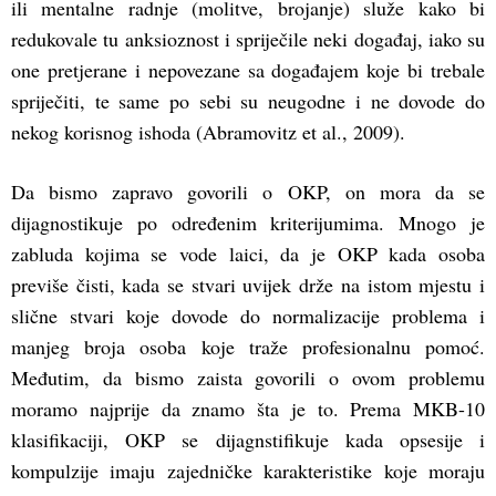
ili mentalne radnje (molitve, brojanje) služe kako bi
redukovale tu anksioznost i spriječile neki događaj, iako su
one pretjerane i nepovezane sa događajem koje bi trebale
spriječiti, te same po sebi su neugodne i ne dovode do
nekog korisnog ishoda (Abramovitz et al., 2009).
Da bismo zapravo govorili o OKP, on mora da se
dijagnostikuje po određenim kriterijumima. Mnogo je
zabluda kojima se vode laici, da je OKP kada osoba
previše čisti, kada se stvari uvijek drže na istom mjestu i
slične stvari koje dovode do normalizacije problema i
manjeg broja osoba koje traže profesionalnu pomoć.
Međutim, da bismo zaista govorili o ovom problemu
moramo najprije da znamo šta je to. Prema MKB-10
klasifikaciji, OKP se dijagnstifikuje kada opsesije i
kompulzije imaju zajedničke karakteristike koje moraju