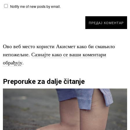
Notify me of new posts by email.
Ово веб место користи Акисмет како би смањило
непожељне.
Сазнајте како се ваши коментари
обрађују
.
Preporuke za dalje čitanje