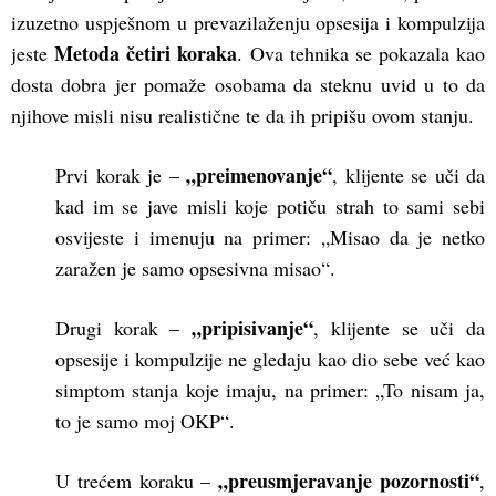
izuzetno uspješnom u prevazilaženju opsesija i kompulzija
Metoda četiri koraka
jeste
. Ova tehnika se pokazala kao
dosta dobra jer pomaže osobama da steknu uvid u to da
njihove misli nisu realistične te da ih pripišu ovom stanju.
„preimenovanje“
Prvi korak je –
, klijente se uči da
kad im se jave misli koje potiču strah to sami sebi
osvijeste i imenuju na primer: „Misao da je netko
zaražen je samo opsesivna misao“.
„pripisivanje“
Drugi korak –
, klijente se uči da
opsesije i kompulzije ne gledaju kao dio sebe već kao
simptom stanja koje imaju, na primer: „To nisam ja,
to je samo moj OKP“.
„preusmjeravanje pozornosti“
U trećem koraku –
,