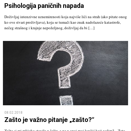
Psihologija paničnih napada
Doživljaj intenzivne uznemirenosti koja najviše liči na strah (ako pitate onog
ko ove stvari proživljava), koja se tumači kao znak nadolazeće katastrofe,
nečeg strašnog i krajnje nepoželjnog, doživljaj da bi […]
08.02.2018
Zašto je važno pitanje „zašto?“
Zašto si mi mlijeko stavila u šolju, a ne u onaj moj lončić koji volim? – Zato