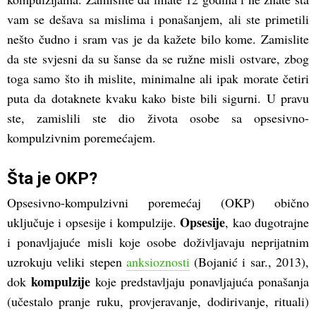
vam se dešava sa mislima i ponašanjem, ali ste primetili
nešto čudno i sram vas je da kažete bilo kome. Zamislite
da ste svjesni da su šanse da se ružne misli ostvare, zbog
toga samo što ih mislite, minimalne ali ipak morate četiri
puta da dotaknete kvaku kako biste bili sigurni. U pravu
ste, zamislili ste dio života osobe sa opsesivno-
kompulzivnim poremećajem.
Šta je OKP?
Opsesivno-kompulzivni poremećaj (OKP) obično
Opsesije
uključuje i opsesije i kompulzije.
, kao dugotrajne
i ponavljajuće misli koje osobe doživljavaju neprijatnim
uzrokuju veliki stepen
anksioznosti
(Bojanić i sar., 2013),
kompulzije
dok
koje predstavljaju ponavljajuća ponašanja
(učestalo pranje ruku, provjeravanje, dodirivanje, rituali)