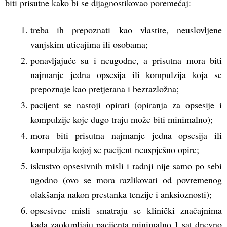
biti prisutne kako bi se dijagnostikovao poremećaj:
treba ih prepoznati kao vlastite, neuslovljene
vanjskim uticajima ili osobama;
ponavljajuće su i neugodne, a prisutna mora biti
najmanje jedna opsesija ili kompulzija koja se
prepoznaje kao pretjerana i bezrazložna;
pacijent se nastoji opirati (opiranja za opsesije i
kompulzije koje dugo traju može biti minimalno);
mora biti prisutna najmanje jedna opsesija ili
kompulzija kojoj se pacijent neuspješno opire;
iskustvo opsesivnih misli i radnji nije samo po sebi
ugodno (ovo se mora razlikovati od povremenog
olakšanja nakon prestanka tenzije i anksioznosti);
opsesivne misli smatraju se klinički značajnima
kada zaokupljaju pacijenta minimalno 1 sat dnevno