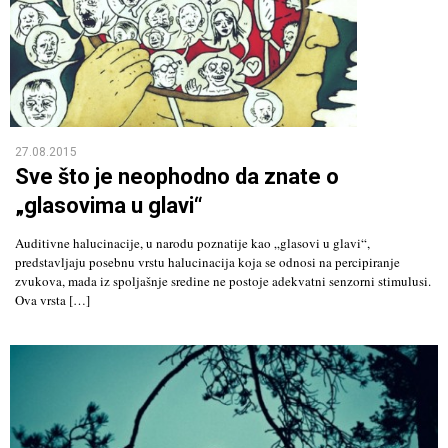
27.08.2015
Sve što je neophodno da znate o
„glasovima u glavi“
Auditivne halucinacije, u narodu poznatije kao „glasovi u glavi“,
predstavljaju posebnu vrstu halucinacija koja se odnosi na percipiranje
zvukova, mada iz spoljašnje sredine ne postoje adekvatni senzorni stimulusi.
Ova vrsta […]