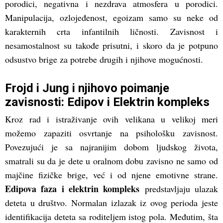
porodici, negativna i nezdrava atmosfera u porodici.
Manipulacija, ozlojeđenost, egoizam samo su neke od
karakternih crta infantilnih ličnosti. Zavisnost i
nesamostalnost su takođe prisutni, i skoro da je potpuno
odsustvo brige za potrebe drugih i njihove mogućnosti.
Frojd i Jung i njihovo poimanje
zavisnosti: Edipov i Elektrin kompleks
Kroz rad i istraživanje ovih velikana u velikoj meri
možemo zapaziti osvrtanje na psihološku zavisnost.
Povezujući je sa najranijim dobom ljudskog života,
smatrali su da je dete u oralnom dobu zavisno ne samo od
majčine fizičke brige, već i od njene emotivne strane.
Edipova faza i elektrin kompleks
predstavljaju ulazak
deteta u društvo. Normalan izlazak iz ovog perioda jeste
identifikacija deteta sa roditeljem istog pola. Međutim, šta