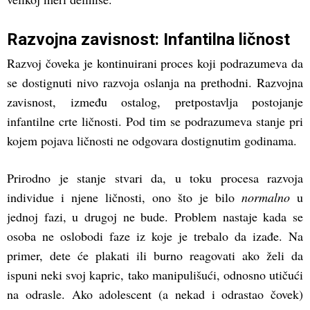
Razvojna zavisnost: Infantilna ličnost
Razvoj čoveka je kontinuirani proces koji podrazumeva da
se dostignuti nivo razvoja oslanja na prethodni. Razvojna
zavisnost, između ostalog, pretpostavlja postojanje
infantilne crte ličnosti. Pod tim se podrazumeva stanje pri
kojem pojava ličnosti ne odgovara dostignutim godinama.
Prirodno je stanje stvari da, u toku procesa razvoja
individue i njene ličnosti, ono što je bilo
normalno
u
jednoj fazi, u drugoj ne bude. Problem nastaje kada se
osoba ne oslobodi faze iz koje je trebalo da izađe. Na
primer, dete će plakati ili burno reagovati ako želi da
ispuni neki svoj kapric, tako manipulišući, odnosno utičući
na odrasle. Ako adolescent (a nekad i odrastao čovek)