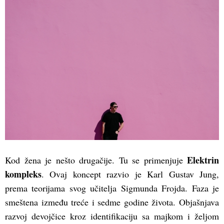
Elektrin
Kod žena je nešto drugačije. Tu se primenjuje
kompleks
. Ovaj koncept razvio je Karl Gustav Jung,
prema teorijama svog učitelja Sigmunda Frojda. Faza je
smeštena između treće i sedme godine života. Objašnjava
razvoj devojčice kroz identifikaciju sa majkom i željom