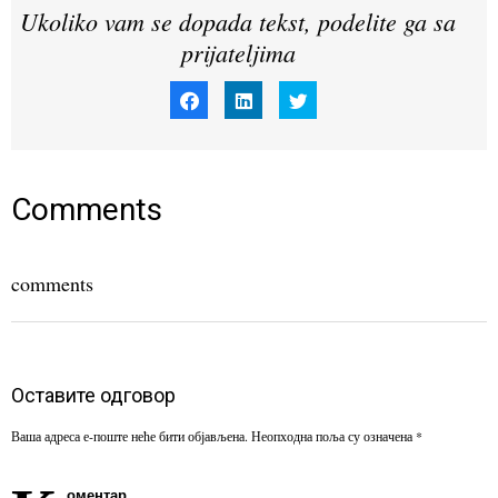
Ukoliko vam se dopada tekst, podelite ga sa
prijateljima
Click
Click
Click
to
to
to
share
share
share
on
on
on
Facebook
LinkedIn
Twitter
(Opens
(Opens
(Opens
in
in
in
new
new
new
window)
window)
window)
Comments
comments
Оставите одговор
Ваша адреса е-поште неће бити објављена.
Неопходна поља су означена
*
оментар