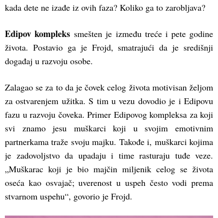
kada dete ne izađe iz ovih faza? Koliko ga to zarobljava?
Edipov kompleks
smešten je između treće i pete godine
života. Postavio ga je Frojd, smatrajući da je središnji
događaj u razvoju osobe.
Zalagao se za to da je čovek celog života motivisan željom
za ostvarenjem užitka. S tim u vezu dovodio je i Edipovu
fazu u razvoju čoveka. Primer Edipovog kompleksa za koji
svi znamo jesu muškarci koji u svojim emotivnim
partnerkama traže svoju majku. Takođe i, muškarci kojima
je zadovoljstvo da upadaju i time rasturaju tuđe veze.
„Muškarac koji je bio majčin miljenik celog se života
oseća kao osvajač; uverenost u uspeh često vodi prema
stvarnom uspehu“, govorio je Frojd.