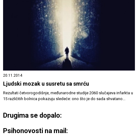
20.11.2014
Ljudski mozak u susretu sa smrću
Rezultati četvorogodišnje, međunarodne studije 2060 slučajeva infarkta u
15 različitih bolnica pokazuju sledeće: ono što je do sada shvatano...
Drugima se dopalo:
Psihonovosti na mail: