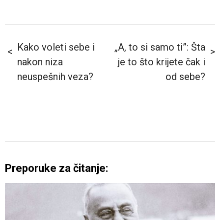
Kako voleti sebe i
„A, to si samo ti”: Šta
nakon niza
je to što krijete čak i
neuspešnih veza?
od sebe?
Preporuke za čitanje: