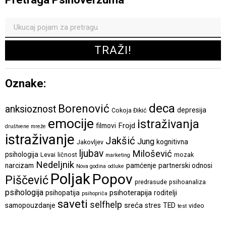
Oznake:
deca
Borenović
anksioznost
depresija
Cokoja Đikić
emocije
istraživanja
Frojd
filmovi
društvene mreže
istraživanje
Jakšić
Jung
kognitivna
Jakovljev
ljubav
Milošević
psihologija
Levai
ličnost
mozak
marketing
Nedeljnik
narcizam
pamćenje
partnerski odnosi
Nova godina
odluke
Poljak
Popov
Piščević
predrasude
psihoanaliza
psihologija
psihoterapija
psihopatija
roditelji
psihopriča
saveti
selfhelp
sreća
samopouzdanje
stres
TED
video
test