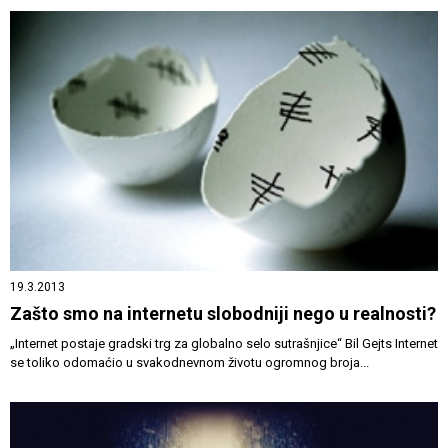
19.3.2013
Zašto smo na internetu slobodniji nego u realnosti?
„Internet postaje gradski trg za globalno selo sutrašnjice“ Bil Gejts Internet
se toliko odomaćio u svakodnevnom životu ogromnog broja...