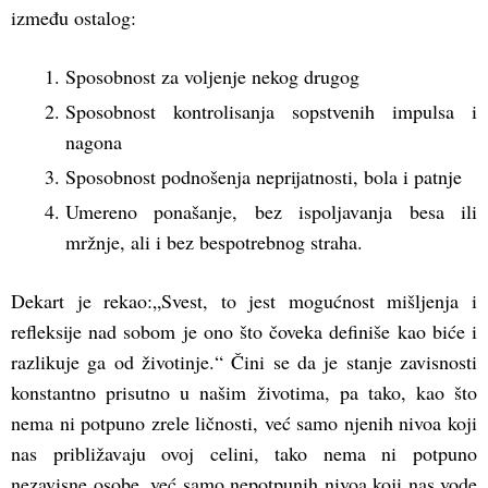
između ostalog:
Sposobnost za voljenje nekog drugog
Sposobnost kontrolisanja sopstvenih impulsa i
nagona
Sposobnost podnošenja neprijatnosti, bola i patnje
Umereno ponašanje, bez ispoljavanja besa ili
mržnje, ali i bez bespotrebnog straha.
Dekart je rekao:„Svest, to jest mogućnost mišljenja i
refleksije nad sobom je ono što čoveka definiše kao biće i
razlikuje ga od životinje.“ Čini se da je stanje zavisnosti
konstantno prisutno u našim životima, pa tako, kao što
nema ni potpuno zrele ličnosti, već samo njenih nivoa koji
nas približavaju ovoj celini, tako nema ni potpuno
nezavisne osobe, već samo nepotpunih nivoa koji nas vode