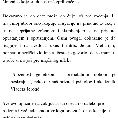
činjenice koje su danas opšteprihvaćene.
Dokazano je da dete može da čuje još pre rođenja. U
majčinoj utrobi ono reaguje drugačije na prisutne zvuke, i
to na neprijatne grčenjem i skupljanjem, a na prijatne
opuštanjem i opružanjem. Osim ovoga, dokazano je da
reaguje i na svetlost, ukus i miris. Jehudi Mehunjin,
poznati američki violinista, često je govorio, da je muziku
u sebe uneo još pre majčinog mleka.
„Složenost genetikom i prenatalnim dobom je
beskrajna“, rekao je naš priznati psiholog i akademik
Vladeta Jerotić.
Sve ovo upućuje na zaključak da osećamo daleko pre
rođenja i već tada smo u vrtlogu onoga što nas kasnije u
velikoj meri definiše.