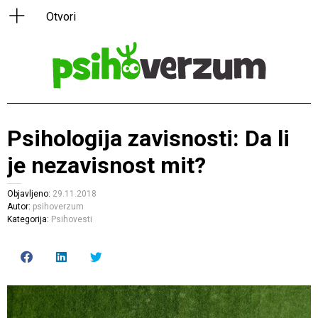
Psihologija zavisnosti: Da li
je nezavisnost mit?
Objavljeno:
29.11.2018
Autor:
psihoverzum
Kategorija:
Psihovesti
Click
Click
Click
to
to
to
share
share
share
on
on
on
Facebook
LinkedIn
Twitter
(Opens
(Opens
(Opens
in
in
in
new
new
new
window)
window)
window)