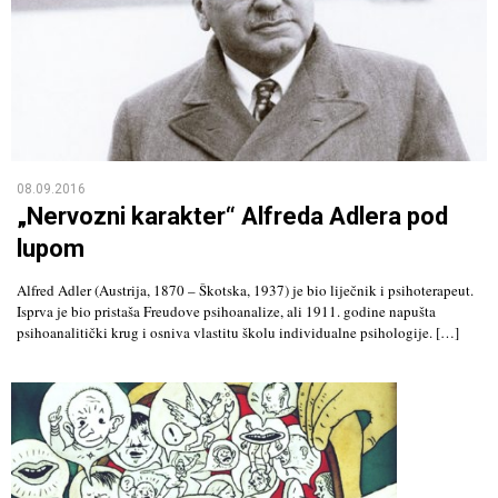
08.09.2016
„Nervozni karakter“ Alfreda Adlera pod
lupom
Alfred Adler (Austrija, 1870 – Škotska, 1937) je bio liječnik i psihoterapeut.
Isprva je bio pristaša Freudove psihoanalize, ali 1911. godine napušta
psihoanalitički krug i osniva vlastitu školu individualne psihologije. […]