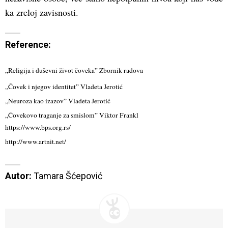
ka zreloj zavisnosti.
Reference:
„Religija i duševni život čoveka” Zbornik radova
„Čovek i njegov identitet” Vladeta Jerotić
„Neuroza kao izazov” Vladeta Jerotić
„Čovekovo traganje za smislom” Viktor Frankl
https://www.bps.org.rs/
http://www.artnit.net/
Autor:
 Tamara Šćepović