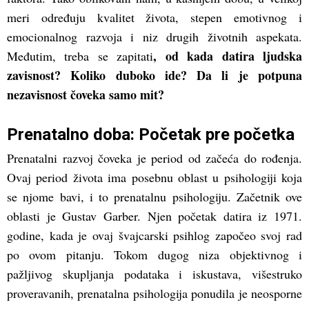
meri određuju kvalitet života, stepen emotivnog i
emocionalnog razvoja i niz drugih životnih aspekata.
, od kada datira ljudska
Međutim, treba se zapitati
zavisnost? Koliko duboko ide? Da li je potpuna
nezavisnost čoveka samo mit?
Prenatalno doba: Početak pre početka
Prenatalni razvoj čoveka je period od začeća do rođenja.
Ovaj period života ima posebnu oblast u psihologiji koja
se njome bavi, i to prenatalnu psihologiju. Začetnik ove
oblasti je Gustav Garber. Njen početak datira iz 1971.
godine, kada je ovaj švajcarski psihlog započeo svoj rad
po ovom pitanju. Tokom dugog niza objektivnog i
pažljivog skupljanja podataka i iskustava, višestruko
proveravanih, prenatalna psihologija ponudila je neosporne