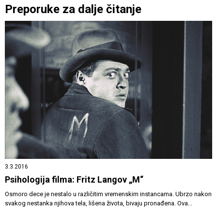
Preporuke za dalje čitanje
3.3.2016
Psihologija filma: Fritz Langov „M“
Osmoro dece je nestalo u različitim vremenskim instancama. Ubrzo nakon
svakog nestanka njihova tela, lišena života, bivaju pronađena. Ova...