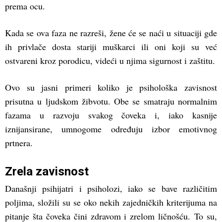
prema ocu.
Kada se ova faza ne razreši, žene će se naći u situaciji gde
ih privlače dosta stariji muškarci ili oni koji su već
ostvareni kroz porodicu, videći u njima sigurnost i zaštitu.
Ovo su jasni primeri koliko je psihološka zavisnost
prisutna u ljudskom žibvotu. Obe se smatraju normalnim
fazama u razvoju svakog čoveka i, iako kasnije
iznijansirane, umnogome određuju izbor emotivnog
prtnera.
Zrela zavisnost
Današnji psihijatri i psiholozi, iako se bave različitim
poljima, složili su se oko nekih zajedničkih kriterijuma na
pitanje šta čoveka čini zdravom i zrelom ličnošću. To su,