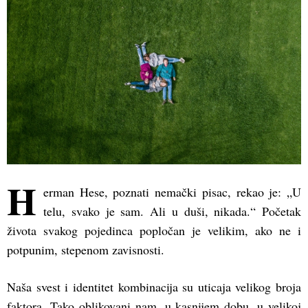
H
erman Hese, poznati nemački pisac, rekao je: „U
telu, svako je sam. Ali u duši, nikada.“ Početak
života svakog pojedinca popločan je velikim, ako ne i
potpunim, stepenom zavisnosti.
Naša svest i identitet kombinacija su uticaja velikog broja
faktora. Tako oblikovani nam, u kasnijem dobu, u velikoj