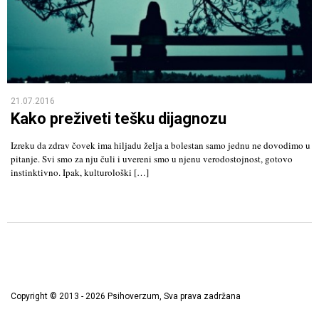
21.07.2016
Kako preživeti tešku dijagnozu
Izreku da zdrav čovek ima hiljadu želja a bolestan samo jednu ne dovodimo u
pitanje. Svi smo za nju čuli i uvereni smo u njenu verodostojnost, gotovo
instinktivno. Ipak, kulturološki […]
Copyright © 2013 - 2026 Psihoverzum, Sva prava zadržana