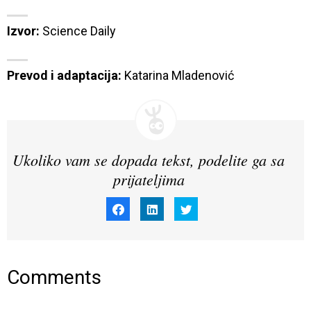
Izvor:
Science Daily
Prevod i adaptacija:
 Katarina Mladenović
Ukoliko vam se dopada tekst, podelite ga sa
prijateljima
Click
Click
Click
to
to
to
share
share
share
on
on
on
Facebook
LinkedIn
Twitter
(Opens
(Opens
(Opens
in
in
in
new
new
new
window)
window)
window)
Comments