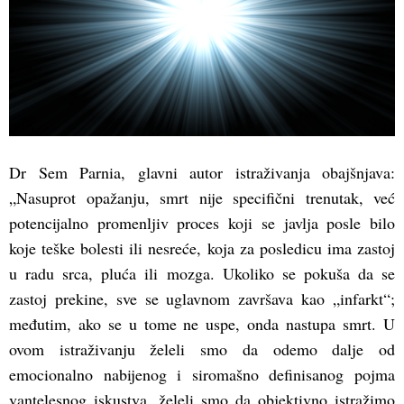
Dr Sem Parnia, glavni autor istraživanja obajšnjava:
„Nasuprot opažanju, smrt nije specifični trenutak, već
potencijalno promenljiv proces koji se javlja posle bilo
koje teške bolesti ili nesreće, koja za posledicu ima zastoj
u radu srca, pluća ili mozga. Ukoliko se pokuša da se
zastoj prekine, sve se uglavnom završava kao „infarkt“;
međutim, ako se u tome ne uspe, onda nastupa smrt. U
ovom istraživanju želeli smo da odemo dalje od
emocionalno nabijenog i siromašno definisanog pojma
vantelesnog iskustva, želeli smo da objektivno istražimo