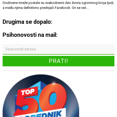
Društvene mreže postale su svakodnevni deo života ogromnog broja ljudi,
a među njima definitivno prednjači Facebook. On se već...
Drugima se dopalo:
Psihonovosti na mail: