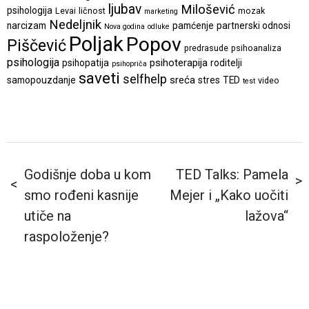
ljubav
Milošević
psihologija
Levai
ličnost
mozak
marketing
Nedeljnik
narcizam
pamćenje
partnerski odnosi
Nova godina
odluke
Poljak
Popov
Piščević
predrasude
psihoanaliza
psihologija
psihoterapija
psihopatija
roditelji
psihopriča
saveti
selfhelp
sreća
samopouzdanje
stres
TED
video
test
Godišnje doba u kom
TED Talks: Pamela
smo rođeni kasnije
Mejer i „Kako uočiti
utiče na
lažova“
raspoloženje?