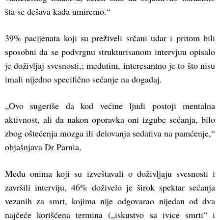
šta se dešava kada umiremo.“
39% pacijenata koji su preživeli srčani udar i pritom bili
sposobni da se podvrgnu strukturisanom intervjuu opisalo
je doživljaj svesnosti,; međutim, interesantno je to što nisu
imali nijedno specifično sećanje na događaj.
„Ovo sugeriše da kod većine ljudi postoji mentalna
aktivnost, ali da nakon oporavka oni izgube sećanja, bilo
zbog oštećenja mozga ili delovanja sedativa na pamćenje,“
objašnjava Dr Parnia.
Među onima koji su izveštavali o doživljaju svesnosti i
završili interviju, 46% doživelo je širok spektar sećanja
vezanih za smrt, kojima nije odgovarao nijedan od dva
najčeće korišćena termina („iskustvo sa ivice smrti“ i