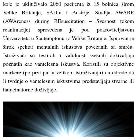
koje je uključivalo 2060 pacijenta iz 15 bolnica širom
Velike Britanije, SAD-a i Austrije. Studija AWARE
(AWAreness during REsuscitation – Svesnost tokom
reanimacije) sprovedena je pod pokroviteljstvom
Univerziteta u Sautemptonu iz Velike Britanije. Ispitivan je
širok spektar mentalnih iskustava povezanih sa smrću.
Istraživači su testirali i validnost svesnih doživaljaja
poznatih kao vantelesna iskustva. Koristili su objektivne
markere (po prvi put u velikom istraživanju) da odrede da
li tvrdnje o vantelesnm iskustvima predstavljaju stvarne ili
halucinatorne doživljaje.