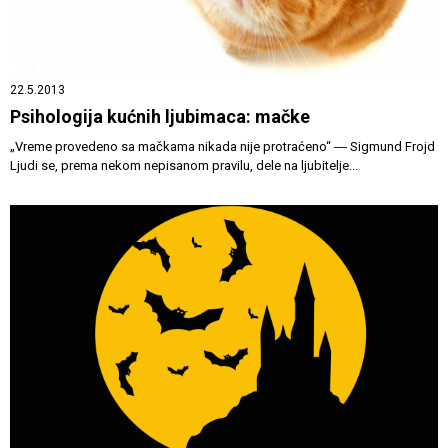
22.5.2013
Psihologija kućnih ljubimaca: mačke
„Vreme provedeno sa mačkama nikada nije protraćeno“ ― Sigmund Frojd
Ljudi se, prema nekom nepisanom pravilu, dele na ljubitelje...