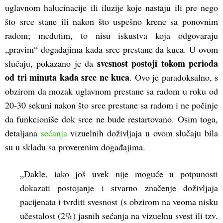
uglavnom halucinacije ili iluzije koje nastaju ili pre nego
što srce stane ili nakon što uspešno krene sa ponovnim
radom; međutim, to nisu iskustva koja odgovaraju
„pravim“ događajima kada srce prestane da kuca. U ovom
svesnost postoji tokom perioda
slučaju, pokazano je da
od tri minuta kada srce ne kuca
. Ovo je paradoksalno, s
obzirom da mozak uglavnom prestane sa radom u roku od
20-30 sekuni nakon što srce prestane sa radom i ne počinje
da funkcioniše dok srce ne bude restartovano. Osim toga,
detaljana
sećanja
vizuelnih doživljaja u ovom slučaju bila
su u skladu sa proverenim događajima.
„Dakle, iako još uvek nije moguće u potpunosti
dokazati postojanje i stvarno značenje doživljaja
pacijenata i tvrditi svesnost (s obzirom na veoma nisku
učestalost (2%) jasnih sećanja na vizuelnu svest ili tzv.