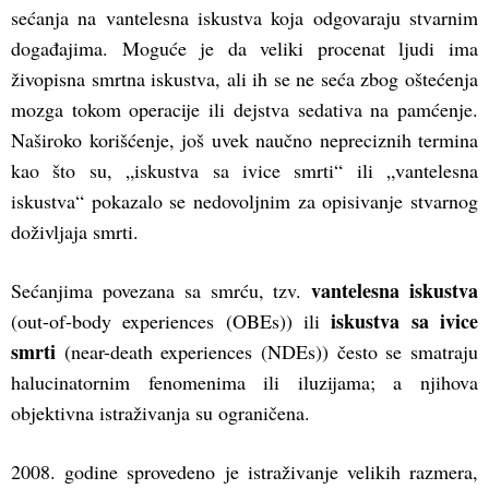
sećanja na vantelesna iskustva koja odgovaraju stvarnim
događajima. Moguće je da veliki procenat ljudi ima
živopisna smrtna iskustva, ali ih se ne seća zbog oštećenja
mozga tokom operacije ili dejstva sedativa na pamćenje.
Naširoko korišćenje, još uvek naučno nepreciznih termina
kao što su, „iskustva sa ivice smrti“ ili „vantelesna
iskustva“ pokazalo se nedovoljnim za opisivanje stvarnog
doživljaja smrti.
vantelesna iskustva
Sećanjima povezana sa smrću, tzv.
iskustva sa ivice
(out-of-body experiences (OBEs)) ili
smrti
(near-death experiences (NDEs)) često se smatraju
halucinatornim fenomenima ili iluzijama; a njihova
objektivna istraživanja su ograničena.
2008. godine sprovedeno je istraživanje velikih razmera,