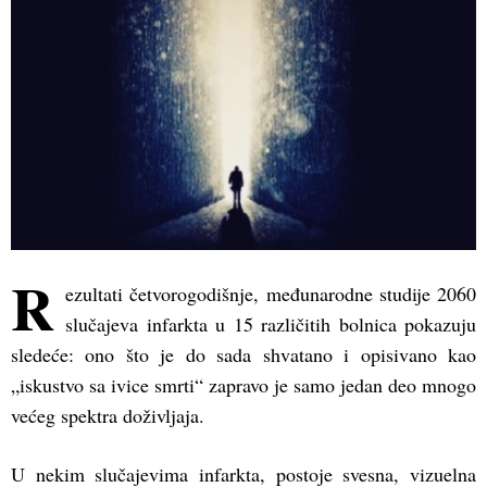
R
ezultati četvorogodišnje, međunarodne studije 2060
slučajeva infarkta u 15 različitih bolnica pokazuju
sledeće: ono što je do sada shvatano i opisivano kao
„iskustvo sa ivice smrti“ zapravo je samo jedan deo mnogo
većeg spektra doživljaja.
U nekim slučajevima infarkta, postoje svesna, vizuelna