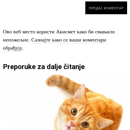
Ово веб место користи Акисмет како би смањило
непожељне.
Сазнајте како се ваши коментари
обрађују
.
Preporuke za dalje čitanje