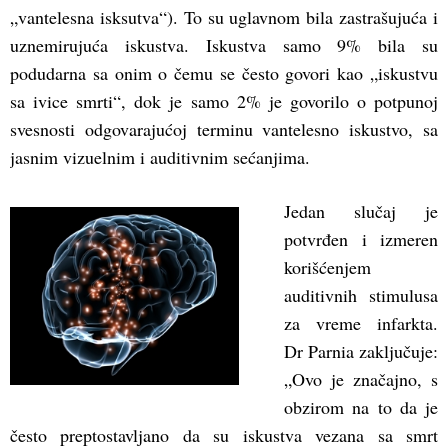
„vantelesna isksutva“). To su uglavnom bila zastrašujuća i
uznemirujuća iskustva. Iskustva samo 9% bila su
podudarna sa onim o čemu se često govori kao „iskustvu
sa ivice smrti“, dok je samo 2% je govorilo o potpunoj
svesnosti odgovarajućoj terminu vantelesno iskustvo, sa
jasnim vizuelnim i auditivnim sećanjima.
Jedan slučaj je
potvrđen i izmeren
korišćenjem
auditivnih stimulusa
za vreme infarkta.
Dr Parnia zaključuje:
„Ovo je značajno, s
obzirom na to da je
često preptostavljano da su iskustva vezana sa smrt