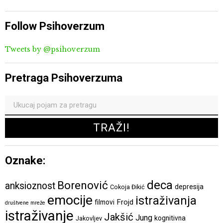
Follow Psihoverzum
Tweets by @psihoverzum
Pretraga Psihoverzuma
Oznake:
deca
Borenović
anksioznost
depresija
Cokoja Đikić
emocije
istraživanja
Frojd
filmovi
društvene mreže
istraživanje
Jakšić
Jung
kognitivna
Jakovljev