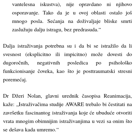
vantelesna iskustva), nije opravdano ni njihovo
osporavanje. Tako da je u ovoj oblasti ostalo još
mnogo posla. Sećanja na doživaljaje bliske smrti
zaslužuju dalju istragu, bez predrasuda.“
Dalja istraživanja potrebna su i da bi se istražilo da li
svesnost (eksplicitno ili impicitno) može dovesti do
dugoročnih, negativnih posledica po psihološko
funkcionisanje čoveka, kao što je posttraumatski stresni
poremećaj.
Dr Džeri Nolan, glavni urednik časopisa Reanimacija,
kaže: „Istraživačima studije AWARE trebalo bi čestitati na
završetku fascinantog istraživanja koje će ubuduće otvoriti
vrata mnogim obimnijim istraživanjima u vezi sa onim što
se dešava kada umremo.“