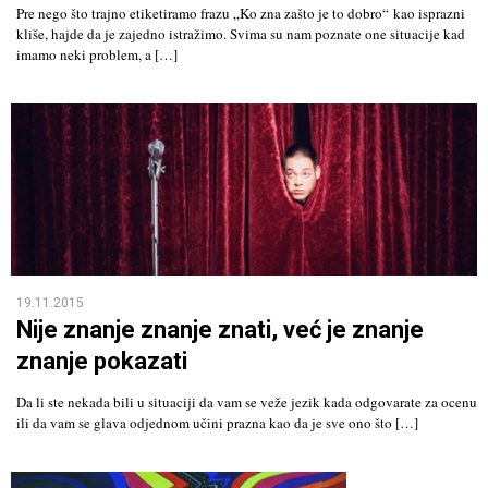
Pre nego što trajno etiketiramo frazu „Ko zna zašto je to dobro“ kao isprazni
kliše, hajde da je zajedno istražimo. Svima su nam poznate one situacije kad
imamo neki problem, a […]
19.11.2015
Nije znanje znanje znati, već je znanje
znanje pokazati
Da li ste nekada bili u situaciji da vam se veže jezik kada odgovarate za ocenu
ili da vam se glava odjednom učini prazna kao da je sve ono što […]