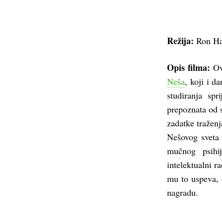
Režija:
Ron Ha
Opis filma:
Ova
Neša
, koji i d
studiranja spr
prepoznata od s
zadatke tražen
Nešovog sveta 
mučnog psihi
intelektualni r
mu to uspeva, 
nagradu.