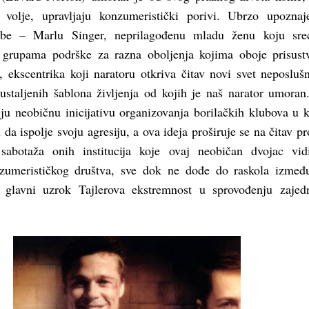
volje, upravljaju konzumeristički porivi. Ubrzo upoznaj
obe – Marlu Singer, neprilagođenu mladu ženu koju sre
grupama podrške za razna oboljenja kojima oboje prisust
 ekscentrika koji naratoru otkriva čitav novi svet neposlušn
ustaljenih šablona življenja od kojih je naš narator umoran
nju neobičnu inicijativu organizovanja borilačkih klubova u 
a ispolje svoju agresiju, a ova ideja proširuje se na čitav pr
 sabotaža onih institucija koje ovaj neobičan dvojac vi
nzumerističkog društva, sve dok ne dođe do raskola izmeđ
e glavni uzrok Tajlerova ekstremnost u sprovođenju zajed