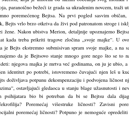
 koja, paranoično bežeći iz grada sa ukradenim novcem, traži ut
emno poremećenog Bejtsa. Na prvi pogled sasvim običan, 
Bejts vrlo brzo otkriva da živi pod patronatom stroge i iskl
i žene. Nakon ubistva Merion, detaljnije upoznajemo Bejtsa
jat kada treba prikriti tragove zločina „svoje majke“. U ovo
da je Bejts ekstremno submisivan spram svoje majke, a na
znajemo da je Bejtsovo stanje mnogo gore nego što se to n
deti: njegova majka je mrtva već godinama, on ju je ubio, a
en identitet po potrebi, istovremeno čuvajući njen leš u ku
ejts doživljava potpunu dekompenzaciju i podvojena ličnost n
ima“, ostavljajući gledaoca u stanju blage užasnutosti i nev
m psihijatara bio bi potreban da bi se Bejtsu dala dija
Nekrofilija? Poremećaj višestruke ličnosti? Zavisni por
socijalni poremećaj ličnosti? Potpuno je nemoguće opredeliti