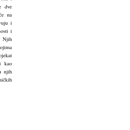
e dve
će na
vuju i
osti i
. Njih
kojima
ojekat
di kao
u njih
ničkih