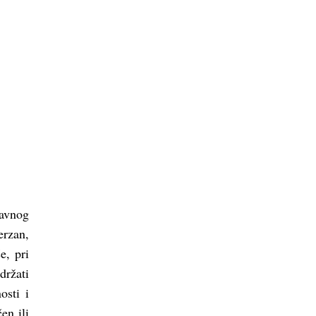
avnog
erzan,
e, pri
držati
osti i
en ili