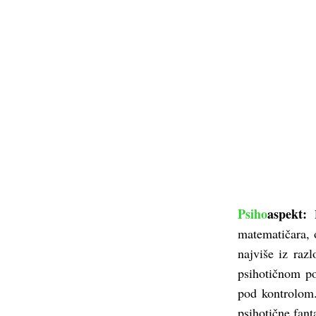
Psiho
aspekt
:
P
matematičara, o
najviše iz razl
psihotičnom po
pod kontrolom.
psihotične fant