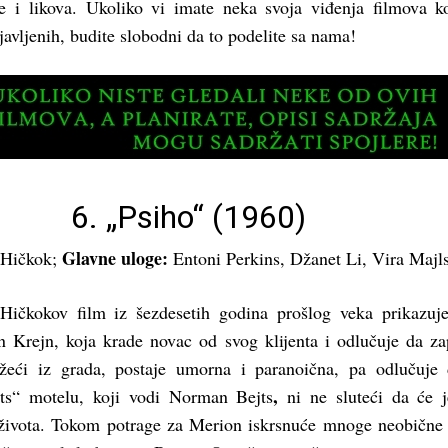
e i likova. Ukoliko vi imate neka svoja viđenja filmova k
javljenih, budite slobodni da to podelite sa nama!
6. „
Psiho
“ (1960)
Glavne uloge:
 Hičkok;
Entoni Perkins, Džanet Li, Vira Majl
Hičkokov film iz šezdesetih godina prošlog veka prikazu
 Krejn, koja krade novac od svog klijenta i odlučuje da z
ežeći iz grada, postaje umorna i paranoična, pa odlučuje
,
ts“ motelu, koji vodi Norman Bejts
ni ne sluteći da će 
 života. Tokom potrage za Merion iskrsnuće mnoge neobične 