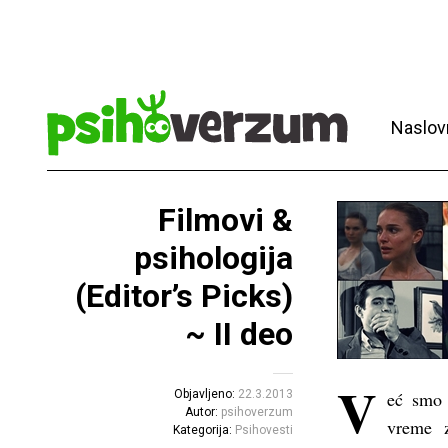
Naslov
Filmovi &
psihologija
(Editor’s Picks)
~ II deo
V
Objavljeno:
22.3.2013
eć smo 
Autor:
psihoverzum
vreme z
Kategorija:
Psihovesti