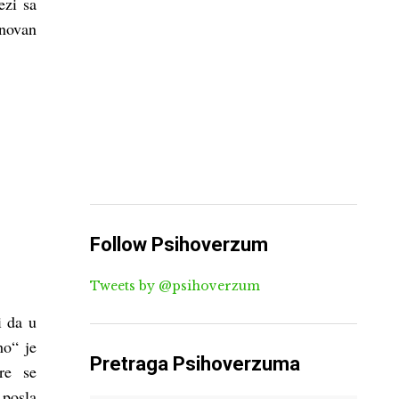
ezi sa
snovan
Follow Psihoverzum
Tweets by @psihoverzum
i da u
ho“ je
Pretraga Psihoverzuma
re se
 posla