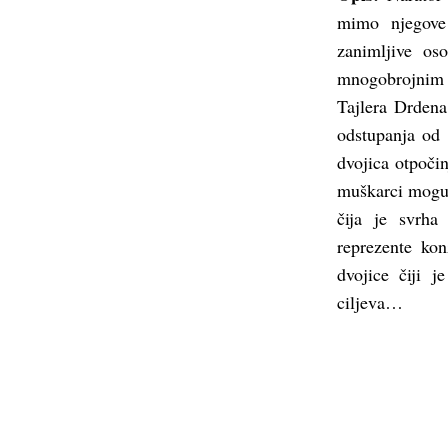
mimo njegove 
zanimljive os
mnogobrojnim 
Tajlera Drdena,
odstupanja od 
dvojica otpoči
muškarci mogu d
čija je svrha
reprezente ko
dvojice čiji j
ciljeva…