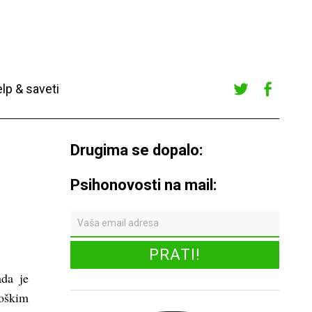
lp & saveti
Twitte
Faceb
r
ook
Drugima se dopalo:
Psihonovosti na mail:
ada je
oškim