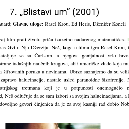
7. „
Blistavi um
“ (2001)
Glavne uloge:
uard;
Rasel Krou, Ed Heris, Dženifer Koneli
j film prati životu priču izuzetno nadarenog matematičara
anas živi u Nju Džerziju. Neš, koga u filmu igra Rasel Krou,
ijateljuje se sa Čarlsom, a njegova genijalnost vrlo brz
trane tadašnjih naučnih krugova, ali i američke vlade koja mu
ja šifrovanih poruka u novinama. Ubrzo saznajemo da su veli
zapravo halucinacije, nastale usled paranoidne šizofrenije.
jatrijskog tretmana koji je u potpunosti onemogućio n
ad, Neš odlučuje da se sam izbori sa svojim halucinacijama, a 
dovoljno govori činjenica da je za svoj kasniji rad dobio No