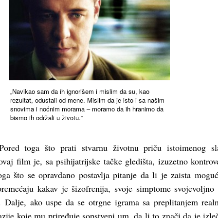
„Navikao sam da ih ignorišem i mislim da su, kao
rezultat, odustali od mene. Mislim da je isto i sa našim
snovima i noćnim morama – moramo da ih hranimo da
bismo ih održali u životu.“
ored toga što prati stvarnu životnu priču istoimenog sl
vaj film je, sa psihijatrijske tačke gledišta, izuzetno kontrov
oga što se opravdano postavlja pitanje da li je zaista moguć
remećaju kakav je šizofrenija, svoje simptome svojevoljno 
 Dalje, ako uspe da se otrgne igrama sa preplitanjem realn
azije koje mu priređuje sopstveni um, da li to znači da je izleč