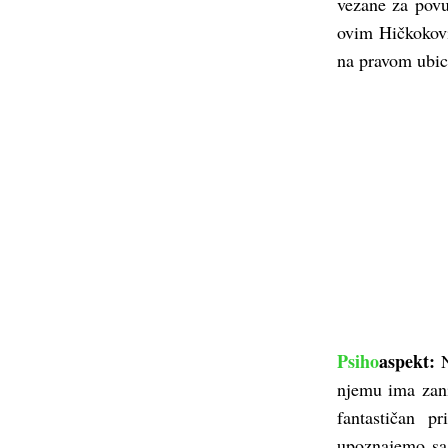
vezane za povu
ovim Hičkokovi
na pravom ubi
Psiho
aspekt
:
njemu ima zanim
fantastičan 
upoznajemo sa