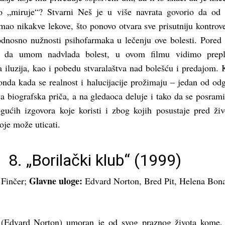
o „miruje“? Stvarni Neš je u više navrata govorio da od
mao nikakve lekove, što ponovo otvara sve prisutniju kontrov
odnosno nužnosti psihofarmaka u lečenju ove bolesti. Pored
a da umom nadvlada bolest, u ovom filmu vidimo prepli
ta iluzija, kao i pobedu stvaralaštva nad bolešću i predajom. 
onda kada se realnost i halucijacije prožimaju – jedan od od
va biografska priča, a na gledaoca deluje i tako da se posram
gućih izgovora koje koristi i zbog kojih posustaje pred ži
oje može uticati.
8. „
Borilački klub
“ (1999)
Glavne uloge:
 Finčer;
Edvard Norton, Bred Pit, Helena Bo
 (Edvard Norton) umoran je od svog praznog života kome,