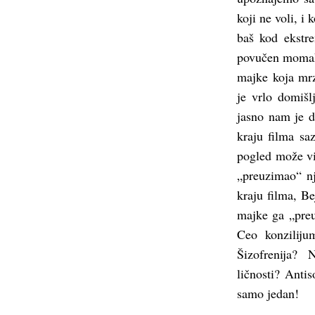
koji ne voli, i
baš kod ekstr
povučen momak, 
majke koja mrz
je vrlo domišl
jasno nam je 
kraju filma sa
pogled može vi
„preuzimao“ nj
kraju filma, B
majke ga „preuz
Ceo konziliju
Šizofrenija? 
ličnosti? Anti
samo jedan!