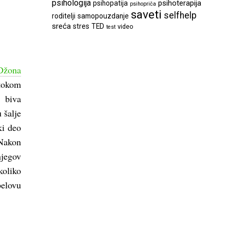
psihologija
psihoterapija
psihopatija
psihopriča
saveti
selfhelp
roditelji
samopouzdanje
sreća
stres
TED
video
test
Džona
 tokom
o biva
 šalje
ki deo
 Nakon
jegov
koliko
belovu