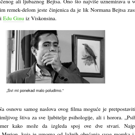
čenog ali ljubaznog Bejtsa. Ono što najviše uznemirava u v
m remek-delom jeste činjenica da je lik Normana Bejtsa za
ci
Edu Ginu
iz Viskonsina.
„Svi mi ponekad malo poludimo.“
Na osnovu samog naslova ovog filma moguće je pretpostavit
ljivog štiva za sve ljubitelje psihologije, ali i horora. „Psi
primer kako može da izgleda spoj ove dve stvari. Najp
 Merion, koja je umorna od lažnih obećanja svog momka i