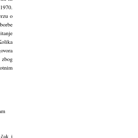
 1970.
erzu o
 borbe
tanje
Kolika
govora
i zbog
votnim
nam
 čak i