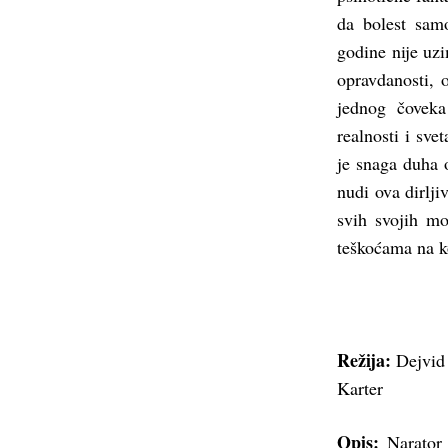
da bolest sam
godine nije uzi
opravdanosti, 
jednog čovek
realnosti i sve
je snaga duha 
nudi ova dirlji
svih svojih mo
teškoćama na k
Režija:
Dejvid
Karter
Opis:
Narator