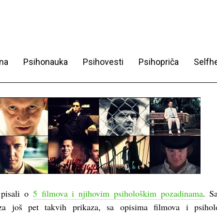
na
Psihonauka
Psihovesti
Psihopriča
Selfhe
pisali o
5 filmova i njihovim psihološkim pozadinama
. S
a još pet takvih prikaza, sa opisima filmova i psihol