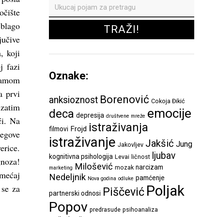
očište
blago
jučive
, koji
j fazi
Oznake:
 samom
a prvi
Borenović
anksioznost
Cokoja Đikić
 zatim
emocije
deca
depresija
društvene mreže
ći. Na
istraživanja
Frojd
filmovi
jegove
istraživanje
Jakšić
Jung
Jakovljev
erice.
ljubav
kognitivna psihologija
Levai
ličnost
gnoza!
Milošević
narcizam
mozak
marketing
emećaj
Nedeljnik
pamćenje
Nova godina
odluke
Poljak
 se za
Piščević
partnerski odnosi
Popov
predrasude
psihoanaliza