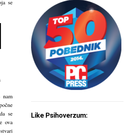
oja se
s
je nam
apočne
 da se
Like Psihoverzum:
je ova
stvari