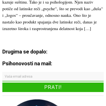
kazuje suštinu. Tako je i sa psihologijom. Njen naziv
potiče od latinske reči „psyche“, što se prevodi kao „duša“
i „logos“ – proučavanje, odnosno nauka. Ono što je
nastalo kao produkt spajanja dve latinske reči, danas je
izuzetno široka i rasprostranjena delatnost koja […]
Drugima se dopalo:
Psihonovosti na mail: