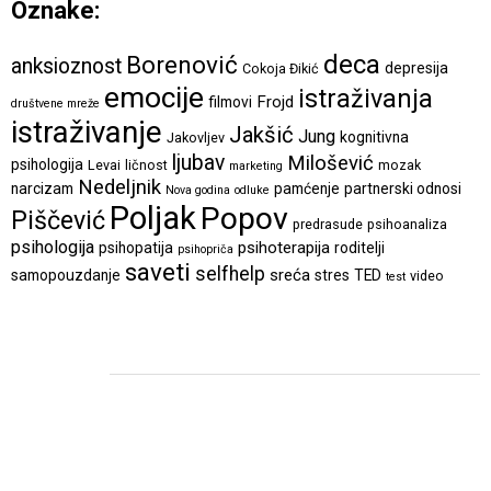
Oznake:
deca
Borenović
anksioznost
depresija
Cokoja Đikić
emocije
istraživanja
Frojd
filmovi
društvene mreže
istraživanje
Jakšić
Jung
kognitivna
Jakovljev
ljubav
Milošević
psihologija
Levai
ličnost
mozak
marketing
Nedeljnik
narcizam
pamćenje
partnerski odnosi
Nova godina
odluke
Poljak
Popov
Piščević
predrasude
psihoanaliza
psihologija
psihoterapija
psihopatija
roditelji
psihopriča
saveti
selfhelp
sreća
samopouzdanje
stres
TED
video
test