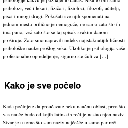
psihologije kakvu je poznajemo danas. Nisu to bili samo
psiholozi, već i lekari, fizičari, fiziolozi, filozofi, učitelji,
pisci i mnogi drugi. Pokušati sve njih spomenuti na
jednom mestu prilično je nemoguće, ne samo zato što ih
ima puno, već zato što se taj spisak svakim danom
proširuje. Zato smo napravili indeks najistaknutijih ličnosti
psihološke nauke prošlog veka. Ukoliko je psihologija vaše
profesionalno opredeljenje, sigurno ste čuli za […]
Kako je sve počelo
Kada počinjete da proučavate neku naučnu oblast, prvo što
vas nauče bude od kojih latinskih reči je nastao njen naziv.
Stvar je u tome što sam naziv najčešće u samo par reči