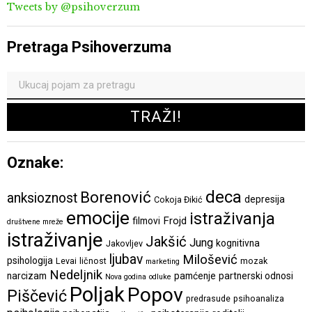
Tweets by @psihoverzum
Pretraga Psihoverzuma
Oznake:
deca
Borenović
anksioznost
depresija
Cokoja Đikić
emocije
istraživanja
Frojd
filmovi
društvene mreže
istraživanje
Jakšić
Jung
kognitivna
Jakovljev
ljubav
Milošević
psihologija
Levai
ličnost
mozak
marketing
Nedeljnik
narcizam
pamćenje
partnerski odnosi
Nova godina
odluke
Poljak
Popov
Piščević
predrasude
psihoanaliza