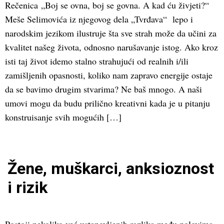
Rečenica „Boj se ovna, boj se govna. A kad ću živjeti?“
Meše Selimovića iz njegovog dela „Tvrđava“ lepo i
narodskim jezikom ilustruje šta sve strah može da učini za
kvalitet našeg života, odnosno narušavanje istog. Ako kroz
isti taj život idemo stalno strahujući od realnih i/ili
zamišljenih opasnosti, koliko nam zapravo energije ostaje
da se bavimo drugim stvarima? Ne baš mnogo. A naši
umovi mogu da budu prilično kreativni kada je u pitanju
konstruisanje svih mogućih […]
Žene, muškarci, anksioznost
i rizik