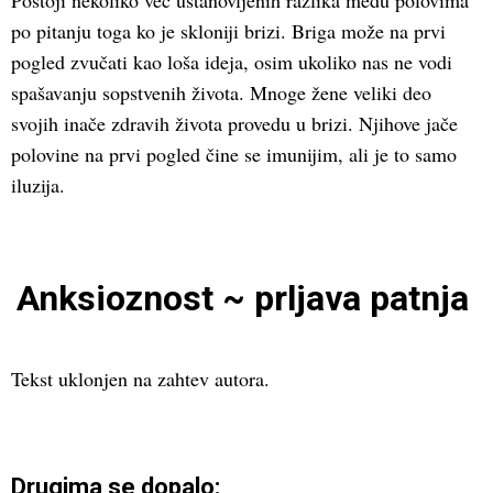
Postoji nekoliko već ustanovljenih razlika među polovima
po pitanju toga ko je skloniji brizi. Briga može na prvi
pogled zvučati kao loša ideja, osim ukoliko nas ne vodi
spašavanju sopstvenih života. Mnoge žene veliki deo
svojih inače zdravih života provedu u brizi. Njihove jače
polovine na prvi pogled čine se imunijim, ali je to samo
iluzija.
Anksioznost ~ prljava patnja
Tekst uklonjen na zahtev autora.
Drugima se dopalo: