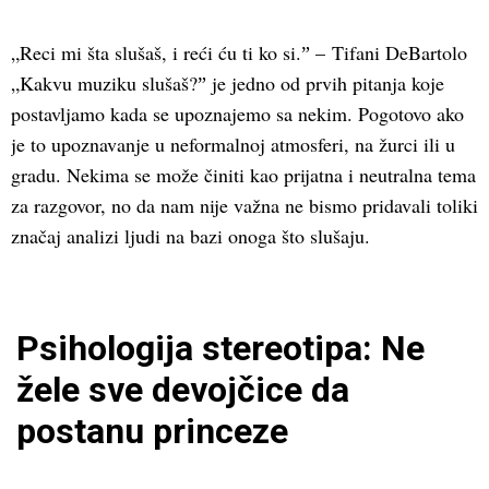
„Reci mi šta slušaš, i reći ću ti ko si.ˮ – Tifani DeBartolo
„Kakvu muziku slušaš?ˮ je jedno od prvih pitanja koje
postavljamo kada se upoznajemo sa nekim. Pogotovo ako
je to upoznavanje u neformalnoj atmosferi, na žurci ili u
gradu. Nekima se može činiti kao prijatna i neutralna tema
za razgovor, no da nam nije važna ne bismo pridavali toliki
značaj analizi ljudi na bazi onoga što slušaju.
Psihologija stereotipa: Ne
žele sve devojčice da
postanu princeze