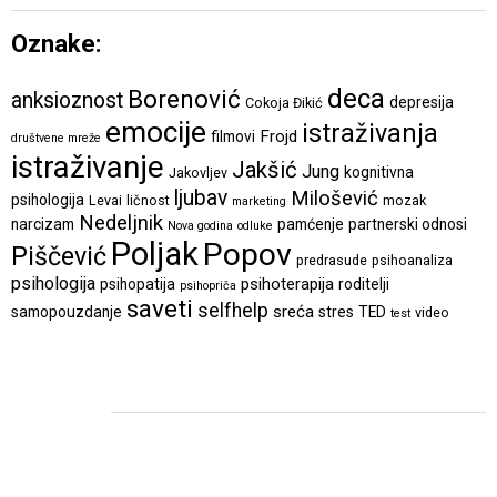
Oznake:
deca
Borenović
anksioznost
depresija
Cokoja Đikić
emocije
istraživanja
Frojd
filmovi
društvene mreže
istraživanje
Jakšić
Jung
kognitivna
Jakovljev
ljubav
Milošević
psihologija
Levai
ličnost
mozak
marketing
Nedeljnik
narcizam
pamćenje
partnerski odnosi
Nova godina
odluke
Poljak
Popov
Piščević
predrasude
psihoanaliza
psihologija
psihoterapija
psihopatija
roditelji
psihopriča
saveti
selfhelp
sreća
samopouzdanje
stres
TED
video
test