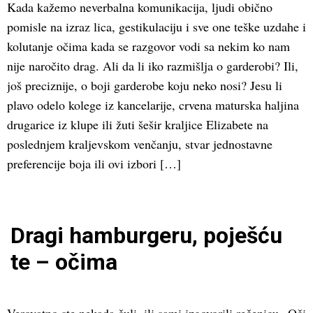
Kada kažemo neverbalna komunikacija, ljudi obično
pomisle na izraz lica, gestikulaciju i sve one teške uzdahe i
kolutanje očima kada se razgovor vodi sa nekim ko nam
nije naročito drag. Ali da li iko razmišlja o garderobi? Ili,
još preciznije, o boji garderobe koju neko nosi? Jesu li
plavo odelo kolege iz kancelarije, crvena maturska haljina
drugarice iz klupe ili žuti šešir kraljice Elizabete na
poslednjem kraljevskom venčanju, stvar jednostavne
preferencije boja ili ovi izbori […]
Dragi hamburgeru, poješću
te – očima