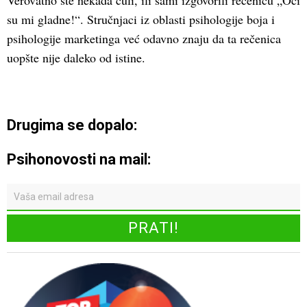
Verovatno ste nekada čuli, ili sami izgovorili rečenicu „Oči
su mi gladne!“. Stručnjaci iz oblasti psihologije boja i
psihologije marketinga već odavno znaju da ta rečenica
uopšte nije daleko od istine.
Drugima se dopalo:
Psihonovosti na mail: