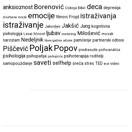
deca
Borenović
anksioznost
depresija
Cokoja Đikić
emocije
istraživanja
Frojd
filmovi
društvene mreže
istraživanje
Jakšić
Jung
kognitivna
Jakovljev
ljubav
Milošević
psihologija
Levai
ličnost
mozak
marketing
Nedeljnik
narcizam
pamćenje
partnerski odnosi
Nova godina
odluke
Poljak
Popov
Piščević
predrasude
psihoanaliza
psihologija
psihoterapija
psihopatija
roditelji
psihopriča
saveti
selfhelp
sreća
samopouzdanje
stres
TED
video
test