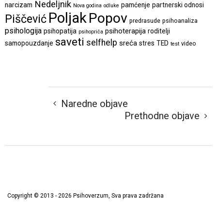
Nedeljnik
narcizam
pamćenje
partnerski odnosi
Nova godina
odluke
Poljak
Popov
Piščević
predrasude
psihoanaliza
psihologija
psihoterapija
psihopatija
roditelji
psihopriča
saveti
selfhelp
sreća
samopouzdanje
stres
TED
video
test
Naredne objave
Prethodne objave
Copyright © 2013 - 2026 Psihoverzum, Sva prava zadržana