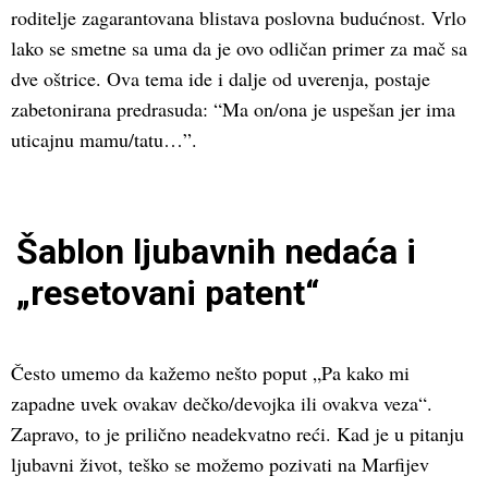
roditelje zagarantovana blistava poslovna budućnost. Vrlo
lako se smetne sa uma da je ovo odličan primer za mač sa
dve oštrice. Ova tema ide i dalje od uverenja, postaje
zabetonirana predrasuda: “Ma on/ona je uspešan jer ima
uticajnu mamu/tatu…”.
Šablon ljubavnih nedaća i
„resetovani patent“
Često umemo da kažemo nešto poput „Pa kako mi
zapadne uvek ovakav dečko/devojka ili ovakva veza“.
Zapravo, to je prilično neadekvatno reći. Kad je u pitanju
ljubavni život, teško se možemo pozivati na Marfijev