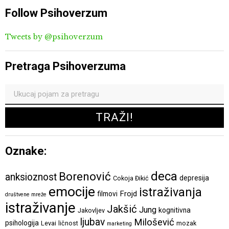
Follow Psihoverzum
Tweets by @psihoverzum
Pretraga Psihoverzuma
Oznake:
deca
Borenović
anksioznost
depresija
Cokoja Đikić
emocije
istraživanja
Frojd
filmovi
društvene mreže
istraživanje
Jakšić
Jung
kognitivna
Jakovljev
ljubav
Milošević
psihologija
Levai
ličnost
mozak
marketing