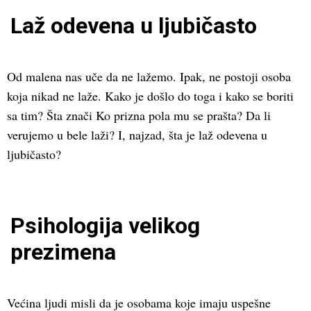
Laž odevena u ljubičasto
Od malena nas uče da ne lažemo. Ipak, ne postoji osoba
koja nikad ne laže. Kako je došlo do toga i kako se boriti
sa tim? Šta znači Ko prizna pola mu se prašta? Da li
verujemo u bele laži? I, najzad, šta je laž odevena u
ljubičasto?
Psihologija velikog
prezimena
Većina ljudi misli da je osobama koje imaju uspešne