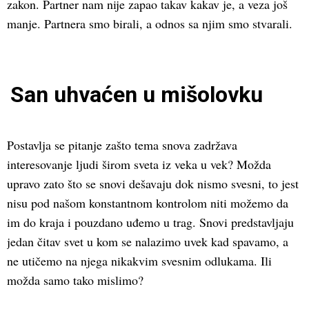
zakon. Partner nam nije zapao takav kakav je, a veza još
manje. Partnera smo birali, a odnos sa njim smo stvarali.
San uhvaćen u mišolovku
Postavlja se pitanje zašto tema snova zadržava
interesovanje ljudi širom sveta iz veka u vek? Možda
upravo zato što se snovi dešavaju dok nismo svesni, to jest
nisu pod našom konstantnom kontrolom niti možemo da
im do kraja i pouzdano uđemo u trag. Snovi predstavljaju
jedan čitav svet u kom se nalazimo uvek kad spavamo, a
ne utičemo na njega nikakvim svesnim odlukama. Ili
možda samo tako mislimo?