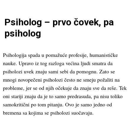
Psiholog – prvo čovek, pa
psiholog
Psihologija spada u pomažuće profesije, humanističke
nauke. Upravo iz tog razloga većina ljudi smatra da
psiholozi uvek znaju sami sebi da pomognu. Zato se
mnogi novopečeni psiholozi često ne smeju požaliti na
probleme, jer se od njih očekuje da znaju sve da reše. Tek
oni stariji znaju da je to samo predrasuda, pa nisu toliko
samokritični po tom pitanju. Ovo je samo jedno od
bremena sa kojima se psiholozi suočavaju.