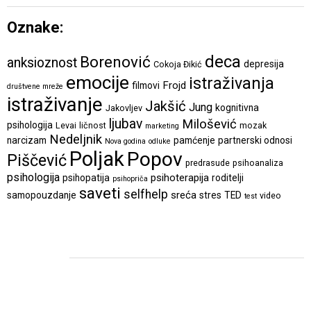
Oznake:
deca
Borenović
anksioznost
depresija
Cokoja Đikić
emocije
istraživanja
Frojd
filmovi
društvene mreže
istraživanje
Jakšić
Jung
kognitivna
Jakovljev
ljubav
Milošević
psihologija
Levai
ličnost
mozak
marketing
Nedeljnik
narcizam
pamćenje
partnerski odnosi
Nova godina
odluke
Poljak
Popov
Piščević
predrasude
psihoanaliza
psihologija
psihoterapija
psihopatija
roditelji
psihopriča
saveti
selfhelp
sreća
samopouzdanje
stres
TED
video
test