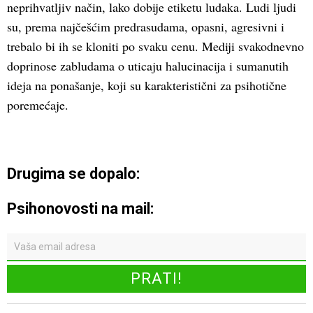
neprihvatljiv način, lako dobije etiketu ludaka. Ludi ljudi
su, prema najčešćim predrasudama, opasni, agresivni i
trebalo bi ih se kloniti po svaku cenu. Mediji svakodnevno
doprinose zabludama o uticaju halucinacija i sumanutih
ideja na ponašanje, koji su karakteristični za psihotične
poremećaje.
Drugima se dopalo:
Psihonovosti na mail: