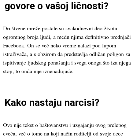
govore o vašoj ličnosti?
Društvene mreže postale su svakodnevni deo života
ogromnog broja ljudi, a među njima definitivno prednjači
Facebook. On se već neko vreme nalazi pod lupom
istraživača, a s obzirom da predstavlja odličan poligon za
ispitivanje ljudskog ponašanja i svega onoga što iza njega
stoji, to onda nije iznenađujuće.
Kako nastaju narcisi?
Ovo nije tekst o baštovanstvu i uzgajanju ovog prelepog
cveća, već o tome na koji način roditelji od svoje dece