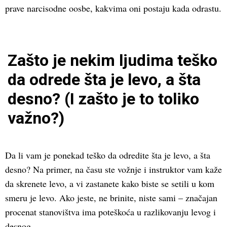
prave narcisodne oosbe, kakvima oni postaju kada odrastu.
Zašto je nekim ljudima teško
da odrede šta je levo, a šta
desno? (I zašto je to toliko
važno?)
Da li vam je ponekad teško da odredite šta je levo, a šta
desno? Na primer, na času ste vožnje i instruktor vam kaže
da skrenete levo, a vi zastanete kako biste se setili u kom
smeru je levo. Ako jeste, ne brinite, niste sami – značajan
procenat stanovištva ima poteškoća u razlikovanju levog i
desnog.