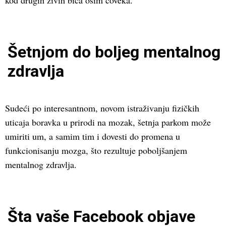
kod drugih živih bića osim čoveka.
Šetnjom do boljeg mentalnog
zdravlja
Sudeći po interesantnom, novom istraživanju fizičkih
uticaja boravka u prirodi na mozak, šetnja parkom može
umiriti um, a samim tim i dovesti do promena u
funkcionisanju mozga, što rezultuje poboljšanjem
mentalnog zdravlja.
Šta vaše Facebook objave