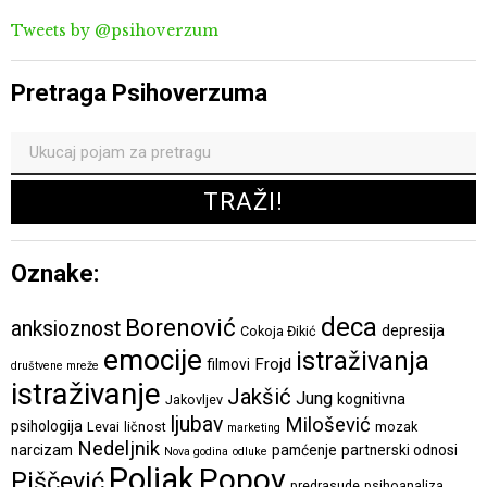
Tweets by @psihoverzum
Pretraga Psihoverzuma
Oznake:
deca
Borenović
anksioznost
depresija
Cokoja Đikić
emocije
istraživanja
Frojd
filmovi
društvene mreže
istraživanje
Jakšić
Jung
kognitivna
Jakovljev
ljubav
Milošević
psihologija
Levai
ličnost
mozak
marketing
Nedeljnik
narcizam
pamćenje
partnerski odnosi
Nova godina
odluke
Poljak
Popov
Piščević
predrasude
psihoanaliza