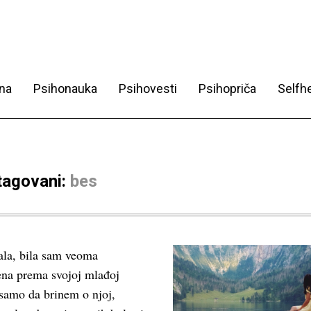
na
Psihonauka
Psihovesti
Psihopriča
Selfhe
 tagovani:
bes
la, bila sam veoma
jena prema svojoj mlađoj
 samo da brinem o njoj,