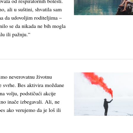
ovala od respiratornih bolesti.
o, ali u suštini, shvatila sam
a da udovoljim roditeljima –
nilo se da nikada ne bih mogla
lu ili pažnju.“
imo neverovatnu životnu
e svrhe. Bes aktivira moždane
na volju, podstičući akcije
no inače izbegavali. Ali, ne
es ako verujemo da je loš ili