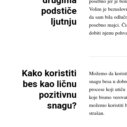
drugima
posebno jer je bol
podstiče
Volim je bezuslovn
da sam bila odlučn
ljutnju
posebno majci. Či
dobiti njenu pohva
Kako koristiti
Možemo da korist
snagu besa u dobr
bes kao ličnu
procese koji utiču 
pozitivnu
koje bismo verovat
snagu?
možemo koristiti b
strašan.