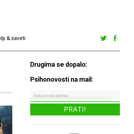
lp & saveti
Twitte
Faceb
r
ook
Drugima se dopalo:
Psihonovosti na mail: