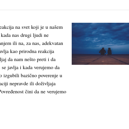
eakcija na svet koji je u našem
i kada nas drugi ljudi ne
vanjem ili na, za nas, adekvatan
avlja kao prirodna reakcija
aj da nam nešto preti i da
se javlja i kada verujemo da
o izgubili bazično poverenje u
aciji nepravde ili doživljaja
Povređenost čini da ne verujemo