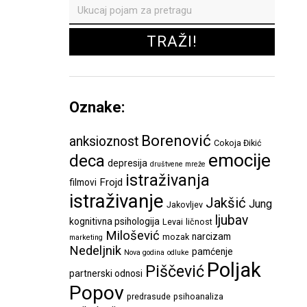
Oznake:
Borenović
anksioznost
Cokoja Đikić
emocije
deca
depresija
društvene mreže
istraživanja
Frojd
filmovi
istraživanje
Jakšić
Jung
Jakovljev
ljubav
kognitivna psihologija
Levai
ličnost
Milošević
narcizam
mozak
marketing
Nedeljnik
pamćenje
Nova godina
odluke
Poljak
Piščević
partnerski odnosi
Popov
predrasude
psihoanaliza