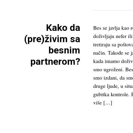
Kako da
Bes se javlja kao r
doživljaju nefer il
(pre)živim sa
tretiraju sa pošto
besnim
način. Takođe se j
partnerom?
kada imamo doživlj
smo ugroženi. Bes 
smo izdani, da sm
druge ljude, u situ
gubitka kontrole. 
više […]