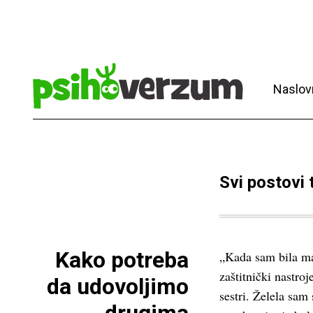
Naslov
Svi postovi
Kako potreba
„Kada sam bila ma
zaštitnički nastro
da udovoljimo
sestri. Želela sam