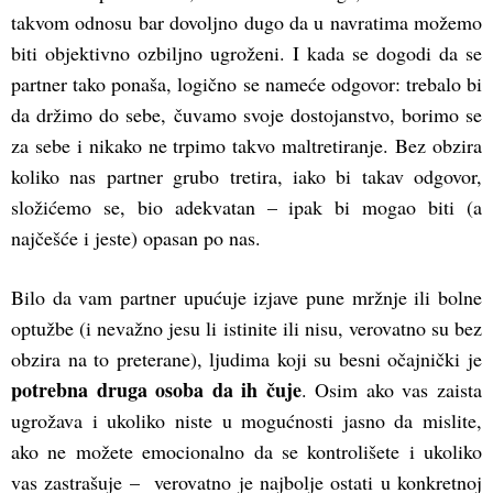
takvom odnosu bar dovoljno dugo da u navratima možemo
biti objektivno ozbiljno ugroženi. I kada se dogodi da se
partner tako ponaša, logično se nameće odgovor: trebalo bi
da držimo do sebe, čuvamo svoje dostojanstvo, borimo se
za sebe i nikako ne trpimo takvo maltretiranje. Bez obzira
koliko nas partner grubo tretira, iako bi takav odgovor,
složićemo se, bio adekvatan – ipak bi mogao biti (a
najčešće i jeste) opasan po nas.
Bilo da vam partner upućuje izjave pune mržnje ili bolne
optužbe (i nevažno jesu li istinite ili nisu, verovatno su bez
obzira na to preterane), ljudima koji su besni očajnički je
potrebna druga osoba da ih čuje
. Osim ako vas zaista
ugrožava i ukoliko niste u mogućnosti jasno da mislite,
ako ne možete emocionalno da se kontrolišete i ukoliko
vas zastrašuje – verovatno je najbolje ostati u konkretnoj