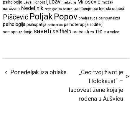
ljubav
Milošević
psihologija
Levai
ličnost
mozak
marketing
Nedeljnik
narcizam
pamćenje
partnerski odnosi
Nova godina
odluke
Poljak
Popov
Piščević
predrasude
psihoanaliza
psihologija
psihoterapija
psihopatija
roditelji
psihopriča
saveti
selfhelp
sreća
samopouzdanje
stres
TED
video
test
Ponedeljak iza oblaka
„Ceo tvoj život je
Holokaust“ –
Ispovest žene koja je
rođena u Aušvicu