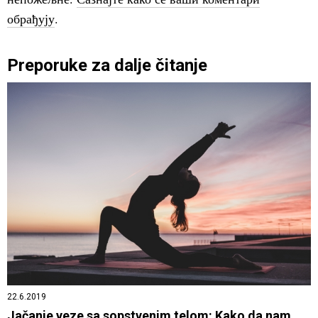
обрађују
.
Preporuke za dalje čitanje
22.6.2019
Jačanje veze sa sopstvenim telom: Kako da nam