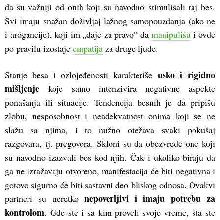
da su važniji od onih koji su navodno stimulisali taj bes.
Svi imaju snažan doživljaj lažnog samopouzdanja (ako ne
i arogancije), koji im „daje za pravo“ da
manipulišu
i ovde
po pravilu izostaje
empatija
za druge ljude.
usko i rigidno
Stanje besa i ozlojeđenosti karakteriše
mišljenje
koje samo intenzivira negativne aspekte
ponašanja ili situacije. Tendencija besnih je da pripišu
zlobu, nesposobnost i neadekvatnost onima koji se ne
slažu sa njima, i to nužno otežava svaki pokušaj
razgovara, tj. pregovora. Skloni su da obezvrede one koji
su navodno izazvali bes kod njih. Čak i ukoliko biraju da
ga ne izražavaju otvoreno, manifestacija će biti negativna i
gotovo sigurno će biti sastavni deo bliskog odnosa. Ovakvi
nepoverljivi i imaju potrebu za
partneri su neretko
kontrolom
. Gde ste i sa kim proveli svoje vreme, šta ste