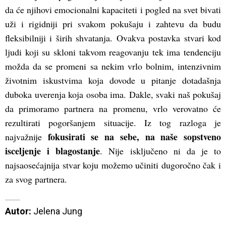
da će njihovi emocionalni kapaciteti i pogled na svet bivati
uži i rigidniji pri svakom pokušaju i zahtevu da budu
fleksibilniji i širih shvatanja. Ovakva postavka stvari kod
ljudi koji su skloni takvom reagovanju tek ima tendenciju
možda da se promeni sa nekim vrlo bolnim, intenzivnim
životnim iskustvima koja dovode u pitanje dotadašnja
duboka uverenja koja osoba ima. Dakle, svaki naš pokušaj
da primoramo partnera na promenu, vrlo verovatno će
rezultirati pogoršanjem situacije. Iz tog razloga je
fokusirati se na sebe, na naše sopstveno
najvažnije
isceljenje i blagostanje
. Nije isključeno ni da je to
najsaosećajnija stvar koju možemo učiniti dugoročno čak i
za svog partnera.
Autor:
 Jelena Jung