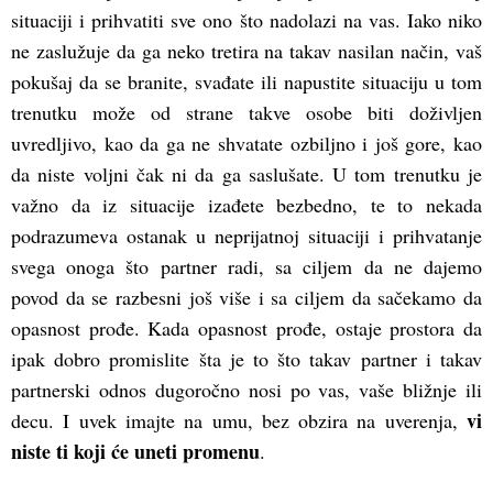
situaciji i prihvatiti sve ono što nadolazi na vas. Iako niko
ne zaslužuje da ga neko tretira na takav nasilan način, vaš
pokušaj da se branite, svađate ili napustite situaciju u tom
trenutku može od strane takve osobe biti doživljen
uvredljivo, kao da ga ne shvatate ozbiljno i još gore, kao
da niste voljni čak ni da ga saslušate. U tom trenutku je
važno da iz situacije izađete bezbedno, te to nekada
podrazumeva ostanak u neprijatnoj situaciji i prihvatanje
svega onoga što partner radi, sa ciljem da ne dajemo
povod da se razbesni još više i sa ciljem da sačekamo da
opasnost prođe. Kada opasnost prođe, ostaje prostora da
ipak dobro promislite šta je to što takav partner i takav
partnerski odnos dugoročno nosi po vas, vaše bližnje ili
vi
decu. I uvek imajte na umu, bez obzira na uverenja,
niste ti koji će uneti promenu
.