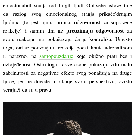
emocionalnih stanja kod drugih ljudi. Oni sebe uslove time
da razlog svog emocionalnog stanja prikače’drugim
ljudima (to jest njima pripišu odgovornost za sopstvene
ne preuzimaju odgovornost
reakcije) i samim tim
za
svoju reakciju niti pokušavaju da je kontrolišu. Umesto
toga, oni se pouzdaju u reakcije podstaknute adrenalinom
i, naravno, na
samopouzdanje
koje obično prati bes i
ozlojeđenost. Osim toga, takve osobe pokazuju vrlo malo
zabrinutosti za negativne efekte svog ponašanja na druge
ljude, jer ne dovode u pitanje svoju perspektivu, čvrsto
verujući da su u pravu.