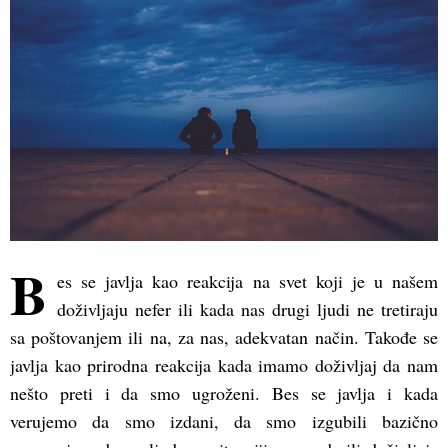
B
es se javlja kao reakcija na svet koji je u našem
doživljaju nefer ili kada nas drugi ljudi ne tretiraju
sa poštovanjem ili na, za nas, adekvatan način. Takođe se
javlja kao prirodna reakcija kada imamo doživljaj da nam
nešto preti i da smo ugroženi. Bes se javlja i kada
verujemo da smo izdani, da smo izgubili bazično