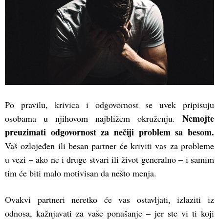
Po pravilu, krivica i odgovornost se uvek pripisuju
Nemojte
osobama u njihovom najbližem okruženju.
preuzimati odgovornost za nečiji problem sa besom.
Vaš ozlojeđen ili besan partner će kriviti vas za probleme
u vezi – ako ne i druge stvari ili život generalno – i samim
tim će biti malo motivisan da nešto menja.
Ovakvi partneri neretko će vas ostavljati, izlaziti iz
odnosa, kažnjavati za vaše ponašanje – jer ste vi ti koji