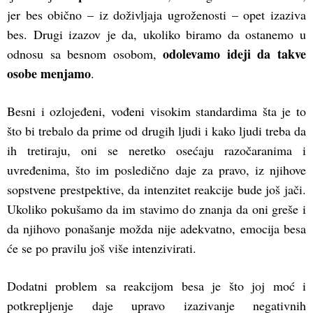
jer bes obično – iz doživljaja ugroženosti – opet izaziva
bes. Drugi izazov je da, ukoliko biramo da ostanemo u
odolevamo ideji da takve
odnosu sa besnom osobom,
osobe menjamo
.
Besni i ozlojeđeni, vođeni visokim standardima šta je to
što bi trebalo da prime od drugih ljudi i kako ljudi treba da
ih tretiraju, oni se neretko osećaju razočaranima i
uvređenima, što im posledično daje za pravo, iz njihove
sopstvene prestpektive, da intenzitet reakcije bude još jači.
Ukoliko pokušamo da im stavimo do znanja da oni greše i
da njihovo ponašanje možda nije adekvatno, emocija besa
će se po pravilu još više intenzivirati.
Dodatni problem sa reakcijom besa je što joj moć i
potkrepljenje daje upravo izazivanje negativnih