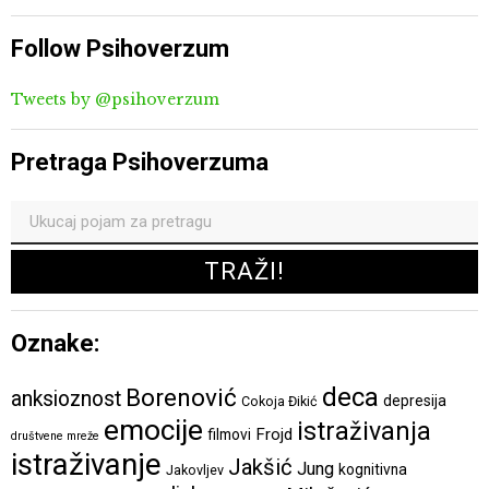
Follow Psihoverzum
Tweets by @psihoverzum
Pretraga Psihoverzuma
Oznake:
deca
Borenović
anksioznost
depresija
Cokoja Đikić
emocije
istraživanja
Frojd
filmovi
društvene mreže
istraživanje
Jakšić
Jung
kognitivna
Jakovljev