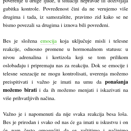
poverenje u druge ljude, u situaciji nepravde ili doživljaja
gubitka kontrole. Povređenost čini da ne verujemo više
drugima i tada, iz samozaštite, pravimo zid kako se ne
bismo povezali sa drugima i iznova bili povređeni.
Bes je složena
emocija
koja uključuje misli i telesne
reakcije, odnosno promene u hormonalnom statusu: u
nivou adrenalina i kortizola koji se tom prilikom
oslobađaju i pripremaju nas za reakciju. Dok se emocije i
telesne senzacije ne mogu kontrolisati, uverenja možemo
ponašanja
preispitivati i važno je imati na umu da
možemo birati
i da ih možemo menjati i iskazivati na
više prihvatljivih načina.
Važno je i napomenuti da nije svaka reakcija besa loša.
Bes je prirodan i svako od nas će ga imati u iskustvu i on
će nam često omogućiti da se zaštitimo i načinimo