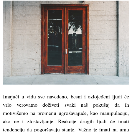
Imajući u vidu sve navedeno, besni i ozlojeđeni ljudi će
vrlo verovatno doživeti svaki naš pokušaj da ih
motivišemo na promenu ugrožavajuće, kao manipulaciju,
ako ne i zlostavljanje. Reakcije drugih ljudi će imati
tendenciju da pogoršavaju stanje. Važno je imati na umu