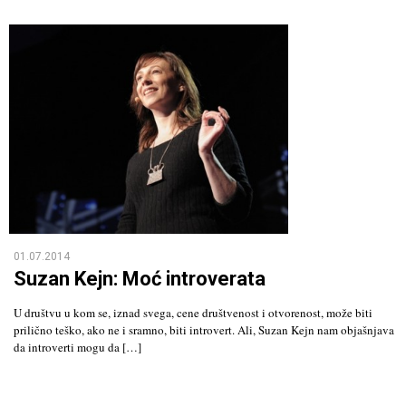
01.07.2014
Suzan Kejn: Moć introverata
U društvu u kom se, iznad svega, cene društvenost i otvorenost, može biti
prilično teško, ako ne i sramno, biti introvert. Ali, Suzan Kejn nam objašnjava
da introverti mogu da […]