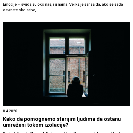
Emocije – svuda su oko nas, i u nama. Velika je šansa da, ako se sada
osvrnete oko sebe,...
8.4.2020
Kako da pomognemo starijim ljudima da ostanu
umreženi tokom izolacije?