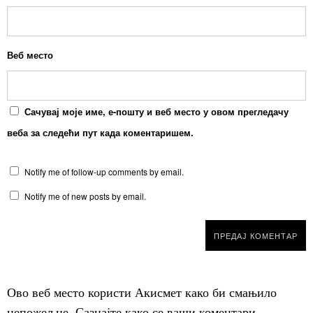
Веб место
Сачувај моје име, е-пошту и веб место у овом прегледачу
веба за следећи пут када коментаришем.
Notify me of follow-up comments by email.
Notify me of new posts by email.
Ово веб место користи Акисмет како би смањило
непожељне.
Сазнајте како се ваши коментари