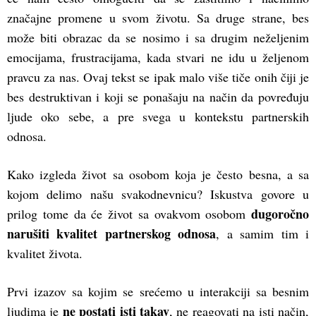
značajne promene u svom životu. Sa druge strane, bes
može biti obrazac da se nosimo i sa drugim neželjenim
emocijama, frustracijama, kada stvari ne idu u željenom
pravcu za nas. Ovaj tekst se ipak malo više tiče onih čiji je
bes destruktivan i koji se ponašaju na način da povređuju
ljude oko sebe, a pre svega u kontekstu partnerskih
odnosa.
Kako izgleda život sa osobom koja je često besna, a sa
kojom delimo našu svakodnevnicu? Iskustva govore u
dugoročno
prilog tome da će život sa ovakvom osobom
narušiti kvalitet partnerskog odnosa
, a samim tim i
kvalitet života.
Prvi izazov sa kojim se srećemo u interakciji sa besnim
ne postati isti takav
ljudima je
, ne reagovati na isti način,