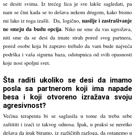
se desiti svima. Iz trećeg lica je sve lakše sagledati, pa
nam se čini kada se to dešava nekom drugom, kako bismo
nasilje i zastrašivanje
mi lako iz toga izašli. Da, logično,
ne smeju da budu opcija
. Niko ne sme da vas ugrožava,
niti sme da se desi da imate strah pored svog partnera,
pored osobe koja bi zapravo trebalo da vam bude najveća
podrška i vaša sigurna baza, odstupnica od svih opasnosti
koje nosi spoljni svet.
Šta raditi ukoliko se desi da imamo
posla sa partnerom koji ima napade
besa i koji otvoreno izražava svoju
agresivnost?
Većina terapeuta bi se saglasila u tome da treba sebe
zaštititi i izaći iz takvog odnosa. Ipak, u praksi se neretko
dešava da ipak biramo, iz različitih razloga, da ostanemo u