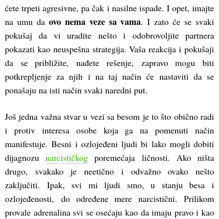
ćete trpeti agresivne, pa čak i nasilne ispade. I opet, imajte
ovo nema veze sa vama
na umu da
. I zato će se svaki
pokušaj da vi uradite nešto i odobrovoljite partnera
pokazati kao neuspešna strategija. Vaša reakcija i pokušaji
da se približite, nađete rešenje, zapravo mogu biti
potkrepljenje za njih i na taj način će nastaviti da se
ponašaju na isti način svaki naredni put.
Još jedna važna stvar u vezi sa besom je to što obično radi
i protiv interesa osobe koja ga na pomenuti način
manifestuje. Besni i ozlojeđeni ljudi bi lako mogli dobiti
dijagnozu
narcističkog
poremećaja ličnosti. Ako ništa
drugo, svakako je neetično i odvažno ovako nešto
zaključiti. Ipak, svi mi ljudi smo, u stanju besa i
ozlojeđenosti, do određene mere narcistični. Prilikom
provale adrenalina svi se osećaju kao da imaju pravo i kao