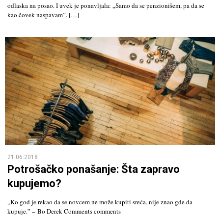
odlaska na posao. I uvek je ponavljala: „Samo da se penzionišem, pa da se
kao čovek naspavam”. […]
21.06.2018
Potrošačko ponašanje: Šta zapravo
kupujemo?
„Ko god je rekao da se novcem ne može kupiti sreća, nije znao gde da
kupuje.” – Bo Derek Comments comments