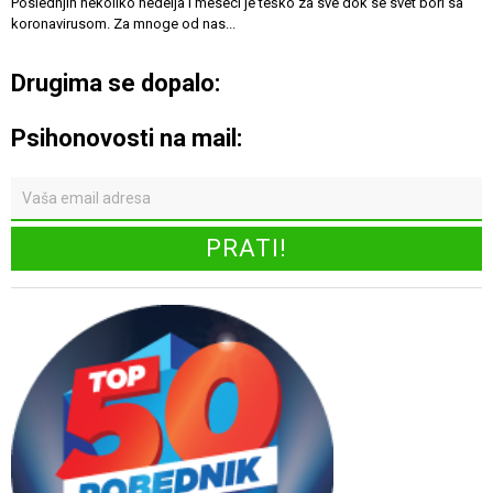
Poslednjih nekoliko nedelja i meseci je teško za sve dok se svet bori sa
koronavirusom. Za mnoge od nas...
Drugima se dopalo:
Psihonovosti na mail: