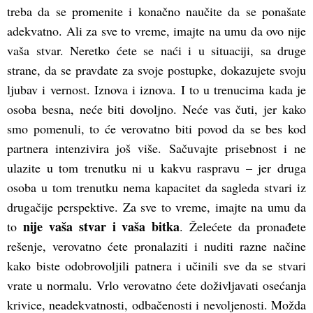
treba da se promenite i konačno naučite da se ponašate
adekvatno. Ali za sve to vreme, imajte na umu da ovo nije
vaša stvar. Neretko ćete se naći i u situaciji, sa druge
strane, da se pravdate za svoje postupke, dokazujete svoju
ljubav i vernost. Iznova i iznova. I to u trenucima kada je
osoba besna, neće biti dovoljno. Neće vas čuti, jer kako
smo pomenuli, to će verovatno biti povod da se bes kod
partnera intenzivira još više. Sačuvajte prisebnost i ne
ulazite u tom trenutku ni u kakvu raspravu – jer druga
osoba u tom trenutku nema kapacitet da sagleda stvari iz
drugačije perspektive. Za sve to vreme, imajte na umu da
nije vaša stvar i vaša bitka
to
. Želećete da pronađete
rešenje, verovatno ćete pronalaziti i nuditi razne načine
kako biste odobrovoljili patnera i učinili sve da se stvari
vrate u normalu. Vrlo verovatno ćete doživljavati osećanja
krivice, neadekvatnosti, odbačenosti i nevoljenosti. Možda