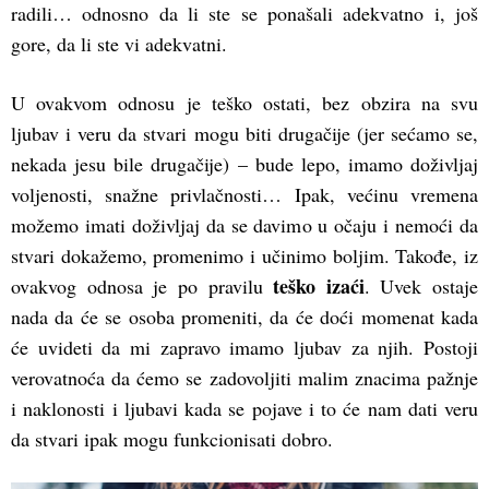
radili… odnosno da li ste se ponašali adekvatno i, još
gore, da li ste vi adekvatni.
U ovakvom odnosu je teško ostati, bez obzira na svu
ljubav i veru da stvari mogu biti drugačije (jer sećamo se,
nekada jesu bile drugačije) – bude lepo, imamo doživljaj
voljenosti, snažne privlačnosti… Ipak, većinu vremena
možemo imati doživljaj da se davimo u očaju i nemoći da
stvari dokažemo, promenimo i učinimo boljim. Takođe, iz
teško izaći
ovakvog odnosa je po pravilu
. Uvek ostaje
nada da će se osoba promeniti, da će doći momenat kada
će uvideti da mi zapravo imamo ljubav za njih. Postoji
verovatnoća da ćemo se zadovoljiti malim znacima pažnje
i naklonosti i ljubavi kada se pojave i to će nam dati veru
da stvari ipak mogu funkcionisati dobro.