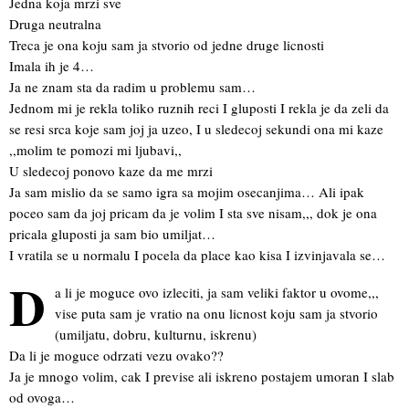
Jedna koja mrzi sve
Druga neutralna
Treca je ona koju sam ja stvorio od jedne druge licnosti
Imala ih je 4…
Ja ne znam sta da radim u problemu sam…
Jednom mi je rekla toliko ruznih reci I gluposti I rekla je da zeli da
se resi srca koje sam joj ja uzeo, I u sledecoj sekundi ona mi kaze
,,molim te pomozi mi ljubavi,,
U sledecoj ponovo kaze da me mrzi
Ja sam mislio da se samo igra sa mojim osecanjima… Ali ipak
poceo sam da joj pricam da je volim I sta sve nisam,,, dok je ona
pricala gluposti ja sam bio umiljat…
I vratila se u normalu I pocela da place kao kisa I izvinjavala se…
D
a li je moguce ovo izleciti, ja sam veliki faktor u ovome,,,
vise puta sam je vratio na onu licnost koju sam ja stvorio
(umiljatu, dobru, kulturnu, iskrenu)
Da li je moguce odrzati vezu ovako??
Ja je mnogo volim, cak I previse ali iskreno postajem umoran I slab
od ovoga…