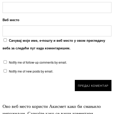
Веб место
Сачувај моје име, е-пошту и веб место у овом прегледачу
веба за следећи пут када коментаришем.
Notify me of follow-up comments by email.
Notify me of new posts by email.
Ово веб место користи Акисмет како би смањило
непожељне.
Сазнајте како се ваши коментари