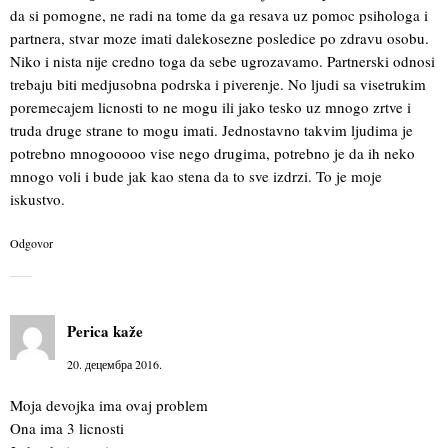
da si pomogne, ne radi na tome da ga resava uz pomoc psihologa i
partnera, stvar moze imati dalekosezne posledice po zdravu osobu.
Niko i nista nije credno toga da sebe ugrozavamo. Partnerski odnosi
trebaju biti medjusobna podrska i piverenje. No ljudi sa visetrukim
poremecajem licnosti to ne mogu ili jako tesko uz mnogo zrtve i
truda druge strane to mogu imati. Jednostavno takvim ljudima je
potrebno mnogooooo vise nego drugima, potrebno je da ih neko
mnogo voli i bude jak kao stena da to sve izdrzi. To je moje
iskustvo.
Odgovor
Perica
kaže
20. децембра 2016.
Moja devojka ima ovaj problem
Ona ima 3 licnosti