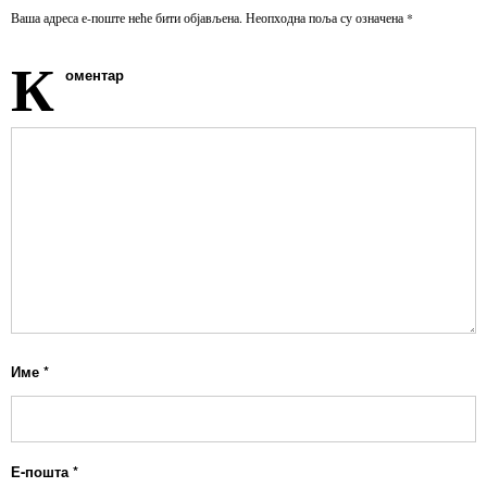
Ваша адреса е-поште неће бити објављена.
Неопходна поља су означена
*
К
оментар
Име
*
Е-пошта
*