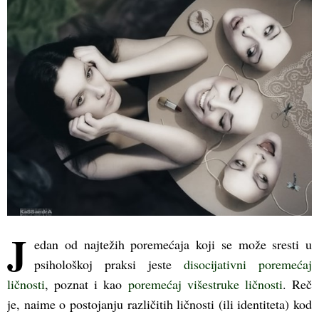
(Opens
(Opens
(Opens
in
in
in
new
new
new
window)
window)
window)
J
edan od najtežih poremećaja koji se može sresti u
psihološkoj praksi jeste
disocijativni poremećaj
ličnosti
, poznat i kao
poremećaj višestruke ličnosti
. Reč
je, naime o postojanju različitih ličnosti (ili identiteta) kod