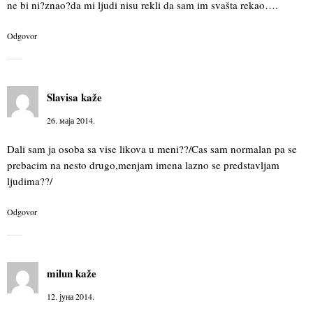
ne bi ni?znao?da mi ljudi nisu rekli da sam im svašta rekao….
Odgovor
Slavisa
kaže
26. маја 2014.
Dali sam ja osoba sa vise likova u meni??/Cas sam normalan pa se
prebacim na nesto drugo,menjam imena lazno se predstavljam
ljudima??/
Odgovor
milun
kaže
12. јуна 2014.