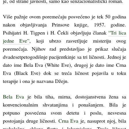
je, od strane javnosti, samo kao senzacionalistički roman.
Više pažnje ovom poremećaju posvećeno je tek 50 godina
nakon objavljivanja Prinsove knjige, 1957. godine.
Psihijatri H. Tigpen i H. Čekli objavljuju članak
“Tri lica
jedne Eve”
, koji ubrzo rasvetljuje misteriju ovog
poremećaja. Njihov rad predstavljao je prikaz slučaja
dvadesetpetogodišnje pacijentkinje sa tri ličnosti. Jednoj je
dato ime Bela Eva (White Eve), drugoj je dato ime Crna
Eva (Black Eve) dok se treća ličnost pojavila u toku
terapije i ona je nazvana Džejn.
Bela Eva
je bila tiha, mirna, dostojanstvena žena sa
konvencionalnim shvatanjima i ponašanjem. Bila je
potpuno posvećena svom detetu i poslu, nesvesna
postojanja druge ličnosti.
Crna Eva
je, nasuprot njoj, bila
raskalašna, sklona flertu i lakomislena. Treća ličnost