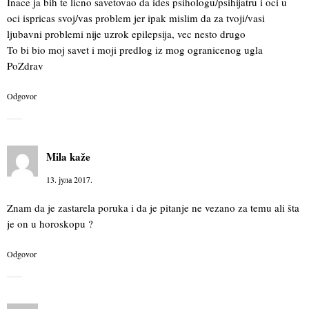
Inace ja bih te licno savetovao da ides psihologu/psihijatru i oci u
oci ispricas svoj/vas problem jer ipak mislim da za tvoji/vasi
ljubavni problemi nije uzrok epilepsija, vec nesto drugo
To bi bio moj savet i moji predlog iz mog ogranicenog ugla
PoZdrav
Odgovor
Mila
kaže
13. јула 2017.
Znam da je zastarela poruka i da je pitanje ne vezano za temu ali šta
je on u horoskopu ?
Odgovor