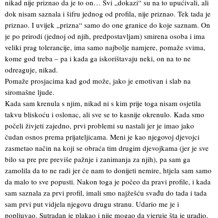
nikad nije priznao da je to on… Svi „dokazi“ su na to upućivali, ali
dok nisam saznala i šifru jednog od profila, nije priznao. Tek tada je
priznao. I uvijek „prizna“ samo do one granice do koje saznam. On
je po prirodi (jednoj od njih, predpostavljam) smirena osoba i ima
veliki prag tolerancije, ima samo najbolje namjere, pomaže svima,
kome god treba – pa i kada ga iskorištavaju neki, on na to ne
odreaguje, nikad.
Pomaže prosjacima kad god može, jako je emotivan i slab na
siromašne ljude.
Kada sam krenula s njim, nikad ni s kim prije toga nisam osjetila
takvu bliskoću i oslonac, ali sve se to kasnije okrenulo. Kada smo
počeli živjeti zajedno, prvi problemi su nastali jer je imao jako
čudan osnos prema prijateljicama. Meni je kao njegovoj djevojci
zasmetao način na koji se obraća tim drugim djevojkama (jer je sve
bilo sa pre pre previše pažnje i zanimanja za njih), pa sam ga
zamolila da to ne radi jer će nam to donijeti nemire, htjela sam samo
da malo to sve popusti. Nakon toga je počeo da pravi profile, i kada
sam saznala za prvi profil, imali smo najžešću svađu do tada i tada
sam prvi put vidjela njegovu drugu stranu. Udario me je i
popljuvao. Sutradan je plakao i nije mogao da vjeruje šta je uradio.