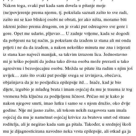
Nakon toga, svaki put kada sam dovela u pitanje moje
(ne)povjerenje prema njemu, tj. pokušala saznati zašto to sve radi,
zašto mi se kao bliskoj osobi ne obrati, jer ako ništa, moramo biti
iskreni jedno prema drugom, on je svaki put odreagovo sve gore i
gore. Opet me udario, pljuvao… U zadnje vrijeme, kada se dogodi
da pobjesni na taj način, ja pokušam da izađem iz stana ali mi onda
prijeti i ne da da izađem, a nakon nekoliko minuta me zna i istjerati
iz stana kao najveći manijak, sa takvim izrazom lica. Jednostavno
mi je teško pojmiti da jedna tako divna osoba može prerasti u tako
agresivnu i bezosjecajnu osobu. Možda se pitate šta radim s njim još
uvijek… zato što svaki put poslije svega se izvinjava, obećava,
objašnjava da je to posljedica epilepsije itd… Inače, kad je bio
dijete, izgubio je mlađeg brata i imam osjećaj da mu je trauma iz tog
vremena bila ključna za podijeljenu ličnost. Pričao mi je kako je
nakon njegove smrti, imao lutku i samo se s njom družio, oko dvije
godine. Nije mi jasno zašto, ali tokom nekih razgovora sam imala
osjećaj da mu je nametnut osjećaj krivice za bratovu smrt od strane
roditelja, ali je negirao kada sam ga pitala. Također, u srednjoj školi
mu je dijagnosticirana navodno neka vrsta epilepsije, ali otkad ga ja