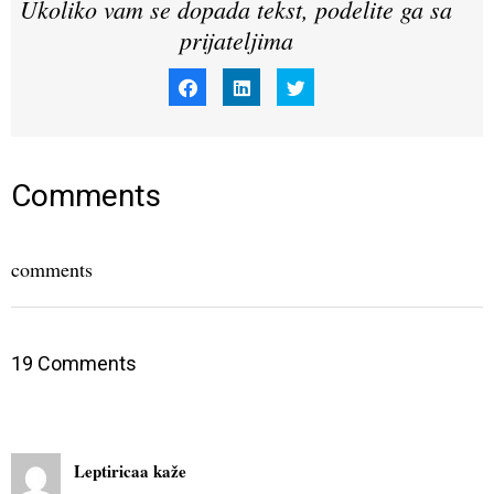
Ukoliko vam se dopada tekst, podelite ga sa
prijateljima
Click
Click
Click
to
to
to
share
share
share
on
on
on
Facebook
LinkedIn
Twitter
(Opens
(Opens
(Opens
in
in
in
new
new
new
window)
window)
window)
Comments
comments
19 Comments
Leptiricaa
kaže