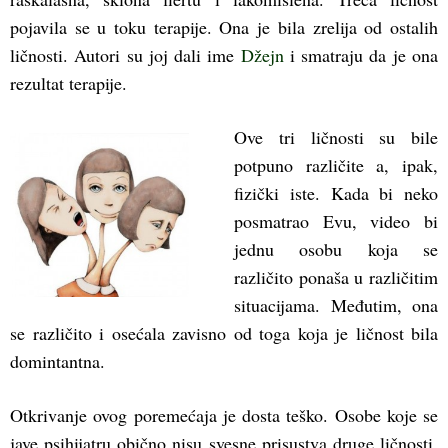
pojavila se u toku terapije. Ona je bila zrelija od ostalih
ličnosti. Autori su joj dali ime
Džejn
i smatraju da je ona
rezultat terapije.
Ove tri ličnosti su bile
potpuno različite a, ipak,
fizički iste. Kada bi neko
posmatrao Evu, video bi
jednu osobu koja se
različito ponaša u različitim
situacijama. Međutim, ona
se različito i osećala zavisno od toga koja je ličnost bila
domintantna.
Otkrivanje ovog poremećaja je dosta teško. Osobe koje se
jave psihijatru obično nisu svesne prisustva druge ličnosti.