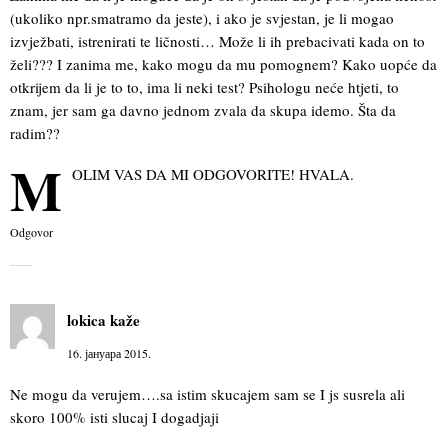
(ukoliko npr.smatramo da jeste), i ako je svjestan, je li mogao
izvježbati, istrenirati te ličnosti… Može li ih prebacivati kada on to
želi??? I zanima me, kako mogu da mu pomognem? Kako uopće da
otkrijem da li je to to, ima li neki test? Psihologu neće htjeti, to
znam, jer sam ga davno jednom zvala da skupa idemo. Šta da
radim??
M
OLIM VAS DA MI ODGOVORITE! HVALA.
Odgovor
lokica
kaže
16. јануара 2015.
Ne mogu da verujem….sa istim skucajem sam se I js susrela ali
skoro 100% isti slucaj I dogadjaji