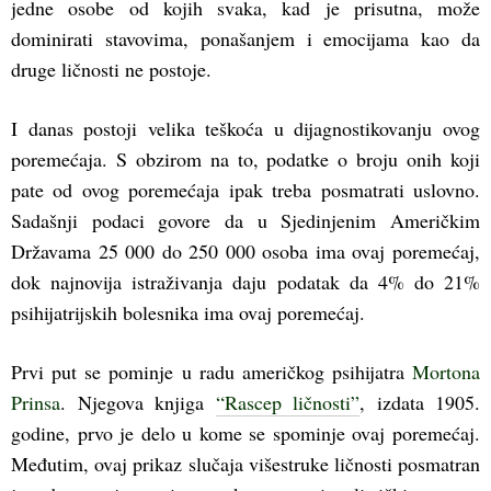
jedne osobe od kojih svaka, kad je prisutna, može
dominirati stavovima, ponašanjem i emocijama kao da
druge ličnosti ne postoje.
I danas postoji velika teškoća u dijagnostikovanju ovog
poremećaja. S obzirom na to, podatke o broju onih koji
pate od ovog poremećaja ipak treba posmatrati uslovno.
Sadašnji podaci govore da u Sjedinjenim Američkim
Državama 25 000 do 250 000 osoba ima ovaj poremećaj,
dok najnovija istraživanja daju podatak da 4% do 21%
psihijatrijskih bolesnika ima ovaj poremećaj.
Prvi put se pominje u radu američkog psihijatra
Mortona
Prinsa
. Njegova knjiga
“Rascep ličnosti”
, izdata 1905.
godine, prvo je delo u kome se spominje ovaj poremećaj.
Međutim, ovaj prikaz slučaja višestruke ličnosti posmatran