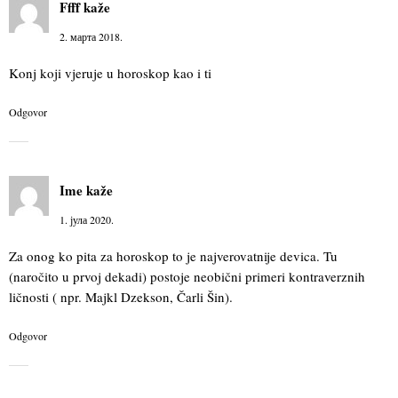
Ffff
kaže
2. марта 2018.
Konj koji vjeruje u horoskop kao i ti
Odgovor
Ime
kaže
1. јула 2020.
Za onog ko pita za horoskop to je najverovatnije devica. Tu
(naročito u prvoj dekadi) postoje neobični primeri kontraverznih
ličnosti ( npr. Majkl Dzekson, Čarli Šin).
Odgovor