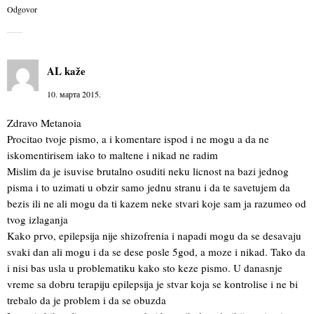
Odgovor
AL
kaže
10. марта 2015.
Zdravo Metanoia
Procitao tvoje pismo, a i komentare ispod i ne mogu a da ne
iskomentirisem iako to maltene i nikad ne radim
Mislim da je isuvise brutalno osuditi neku licnost na bazi jednog
pisma i to uzimati u obzir samo jednu stranu i da te savetujem da
bezis ili ne ali mogu da ti kazem neke stvari koje sam ja razumeo od
tvog izlaganja
Kako prvo, epilepsija nije shizofrenia i napadi mogu da se desavaju
svaki dan ali mogu i da se dese posle 5god, a moze i nikad. Tako da
i nisi bas usla u problematiku kako sto keze pismo. U danasnje
vreme sa dobru terapiju epilepsija je stvar koja se kontrolise i ne bi
trebalo da je problem i da se obuzda