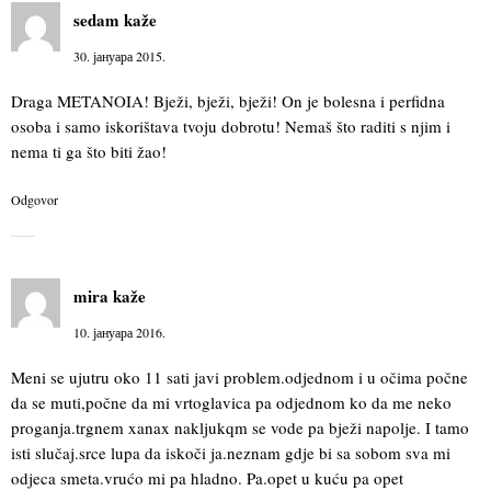
sedam
kaže
30. јануара 2015.
Draga METANOIA! Bježi, bježi, bježi! On je bolesna i perfidna
osoba i samo iskorištava tvoju dobrotu! Nemaš što raditi s njim i
nema ti ga što biti žao!
Odgovor
mira
kaže
10. јануара 2016.
Meni se ujutru oko 11 sati javi problem.odjednom i u očima počne
da se muti,počne da mi vrtoglavica pa odjednom ko da me neko
proganja.trgnem xanax nakljukqm se vode pa bježi napolje. I tamo
isti slučaj.srce lupa da iskoči ja.neznam gdje bi sa sobom sva mi
odjeca smeta.vrućo mi pa hladno. Pa.opet u kuću pa opet