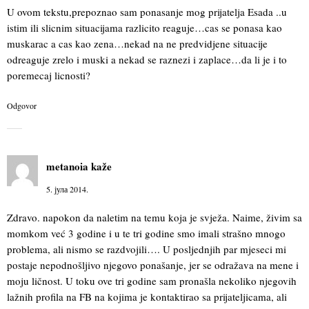
U ovom tekstu,prepoznao sam ponasanje mog prijatelja Esada ..u
istim ili slicnim situacijama razlicito reaguje…cas se ponasa kao
muskarac a cas kao zena…nekad na ne predvidjene situacije
odreaguje zrelo i muski a nekad se raznezi i zaplace…da li je i to
poremecaj licnosti?
Odgovor
metanoia
kaže
5. јула 2014.
Zdravo. napokon da naletim na temu koja je svježa. Naime, živim sa
momkom već 3 godine i u te tri godine smo imali strašno mnogo
problema, ali nismo se razdvojili…. U posljednjih par mjeseci mi
postaje nepodnošljivo njegovo ponašanje, jer se odražava na mene i
moju ličnost. U toku ove tri godine sam pronašla nekoliko njegovih
lažnih profila na FB na kojima je kontaktirao sa prijateljicama, ali