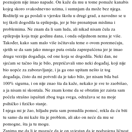
poznajem nije imao napade. On kaže da mu u tome pomaže kanabis
kojeg skoro svakodnevno uzima, i sumnjam da može bez njega.
Roditelji su ga poslali u vjersku školu u drugi grad, a navodno se u
toj školi dogodila ta epilepsija, jer je bio prenatrpan mislima i
problemima. Ne znam da li sam luda, ali nikad nisam čula za
epilepsiju koja traje godinu dana, i onda odjednom nema je više.
Također, kako sam malo više isčitavala teme o ovom poremećaju,
sjetih se da sam jako mnogo puta ostala zaprepašćena jer je imao
drugu verziju događaja, od one koja se dogodila. Neki dan, ne
sjećam se tačno šta je bilo, prepričavali smo neki događaj, koji nije
bio uopće za zaboravljanje, i ja ga ono upitam nešto iz tog
događaja, čisto da mi potvrdi da je tako bilo, jer nisam bila baš
100% sigurna, i on nije znao šta da kaže, nekako je sve to zaobišao,
a ja nisam ni skontala. Ne znam kome da se obratim jer zaista sam
počela strašno ispaštati zbog toga svega, odražava se na moje
psihičko i fizičko stanje.
I njega mi je žao, hiljadu puta sam ponudila pomoć, rekla da ću biti
tu samo da mi kaže šta je problem, ali ako on neće da mu se
pomogne, šta ja tu mogu.
Zanima me da li je moguće da je on svjestan da je podvojena ličnost