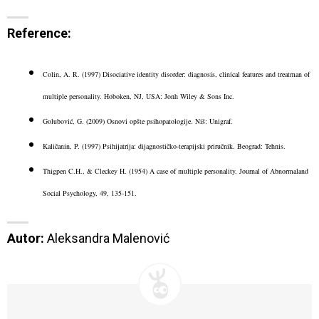
Reference:
Colin, A. R. (1997) Disociative identity disorder: diagnosis, clinical features and treatman of
multiple personality. Hoboken, NJ, USA: Jonh Wiley & Sons Inc.
Golubović, G. (2009) Osnovi opšte psihopatologije. Niš: Unigraf.
Kaličanin, P. (1997) Psihijatrija: dijagnostičko-terapijski priručnik. Beograd: Tehnis.
Thigpen C.H., & Cleckey H. (1954) A case of multiple personality. Journal of Abnormaland
Social Psychology, 49, 135-151.
Autor:
 Aleksandra Malenović