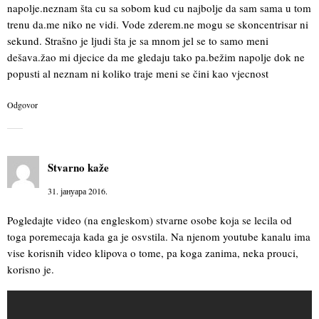
napolje.neznam šta cu sa sobom kud cu najbolje da sam sama u tom
trenu da.me niko ne vidi. Vode zderem.ne mogu se skoncentrisar ni
sekund. Strašno je ljudi šta je sa mnom jel se to samo meni
dešava.žao mi djecice da me gledaju tako pa.bežim napolje dok ne
popusti al neznam ni koliko traje meni se čini kao vjecnost
Odgovor
Stvarno
kaže
31. јануара 2016.
Pogledajte video (na engleskom) stvarne osobe koja se lecila od
toga poremecaja kada ga je osvstila. Na njenom youtube kanalu ima
vise korisnih video klipova o tome, pa koga zanima, neka prouci,
korisno je.