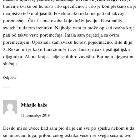
buđenje svake od ličnosti vrlo specifično. I vrlo je kompleksno da je
neopisivo teško objasniti. Posebno ako neko ne pati od takvog
poremećaja. Čak i same osobe koje doživljavaju “Personality
switch“ u datom trenutku. Najbolje vam to može opisati osoba koja
pati od takve vrste poremećaja. Imala sam prijatelja sa ovim
poremećajem. Upoznala sam svaku ličnost pojedinačno. Bilo ih je
3. Rekao mi je kako funkcioniše i sve. Imao je čak i psihijatrijsku
dijagnozu. Ali na kraju…nije se dobro završilo. Bar ne u njegovom
slučaju.
Odgovor
Mihajlo
kaže
11. децембра 2019.
Desilo mi se uvece kad sam pio da je.em sve po spisku nekom u da
se ne sećam toga, pritom celog ostatka večeri se svega sećam, ovo