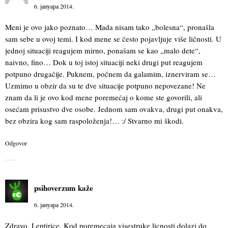
6. јануара 2014.
Meni je ovo jako poznato… Mada nisam tako „bolesna“, pronašla
sam sebe u ovoj temi. I kod mene se često pojavljuje više ličnosti. U
jednoj situaciji reagujem mirno, ponašam se kao „malo dete“,
naivno, fino… Dok u toj istoj situaciji neki drugi put reagujem
potpuno drugačije. Puknem, počnem da galamim, iznerviram se…
Uzmimo u obzir da su te dve situacije potpuno nepovezane! Ne
znam da li je ovo kod mene poremećaj o kome ste govorili, ali
osećam prisustvo dve osobe. Jednom sam ovakva, drugi put onakva,
bez obzira kog sam raspoloženja!… :/ Stvarno mi škodi.
Odgovor
psihoverzum
kaže
6. јануара 2014.
Zdravo, Leptirice. Kod poremecaja visestruke licnosti dolazi do