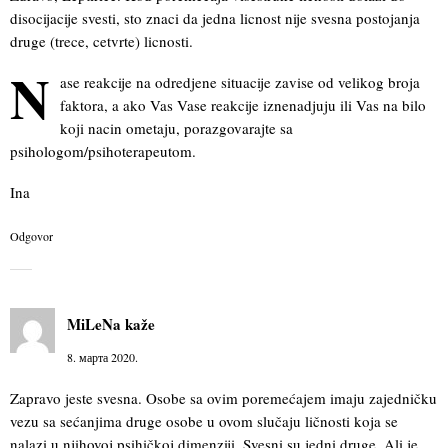
disocijacije svesti, sto znaci da jedna licnost nije svesna postojanja
druge (trece, cetvrte) licnosti.
N
ase reakcije na odredjene situacije zavise od velikog broja
faktora, a ako Vas Vase reakcije iznenadjuju ili Vas na bilo
koji nacin ometaju, porazgovarajte sa
psihologom/psihoterapeutom.
Ina
Odgovor
MiLeNa
kaže
8. марта 2020.
Zapravo jeste svesna. Osobe sa ovim poremećajem imaju zajedničku
vezu sa sećanjima druge osobe u ovom slučaju ličnosti koja se
nalazi u njihovoj psihičkoj dimenziji. Svesni su jedni druge. Ali je