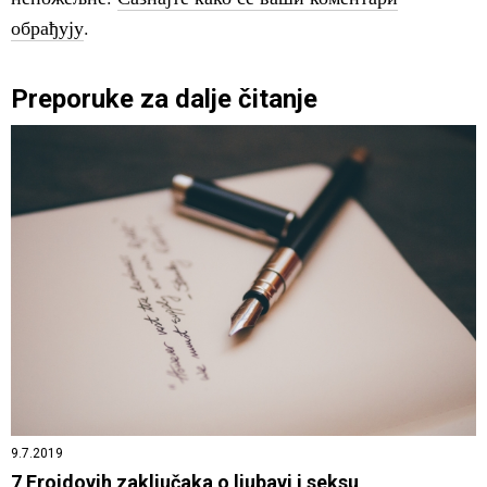
обрађују
.
Preporuke za dalje čitanje
9.7.2019
7 Frojdovih zaključaka o ljubavi i seksu