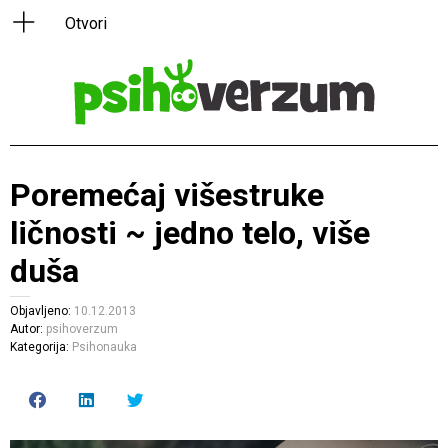
Poremećaj višestruke
ličnosti ~ jedno telo, više
duša
Objavljeno:
10.12.2013
Autor:
psihoverzum
Kategorija:
Psihonauka
Click
Click
Click
to
to
to
share
share
share
on
on
on
Facebook
LinkedIn
Twitter