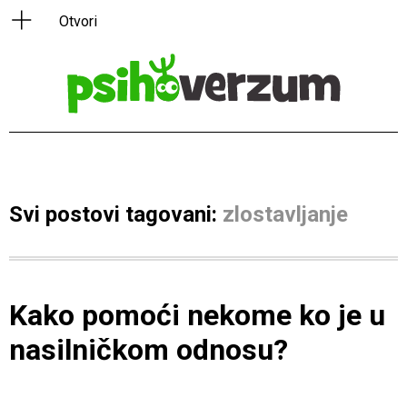
Svi postovi tagovani:
zlostavljanje
Kako pomoći nekome ko je u
nasilničkom odnosu?