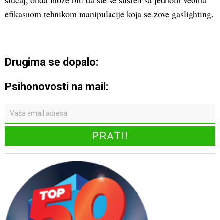
slučaj, onda može biti da ste se susreli sa jednom veoma
efikasnom tehnikom manipulacije koja se zove gaslighting.
Drugima se dopalo:
Psihonovosti na mail: