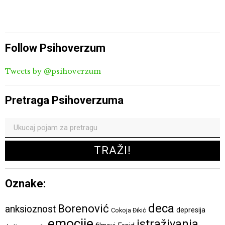
Follow Psihoverzum
Tweets by @psihoverzum
Pretraga Psihoverzuma
Oznake:
deca
Borenović
anksioznost
depresija
Cokoja Đikić
emocije
istraživanja