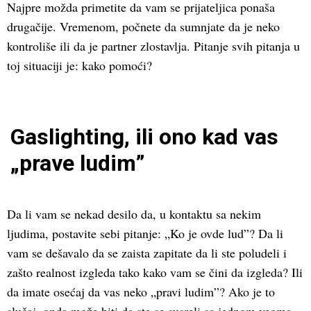
Najpre možda primetite da vam se prijateljica ponaša
drugačije. Vremenom, počnete da sumnjate da je neko
kontroliše ili da je partner zlostavlja. Pitanje svih pitanja u
toj situaciji je: kako pomoći?
Gaslighting, ili ono kad vas
„prave ludim”
Da li vam se nekad desilo da, u kontaktu sa nekim
ljudima, postavite sebi pitanje: „Ko je ovde lud”? Da li
vam se dešavalo da se zaista zapitate da li ste poludeli i
zašto realnost izgleda tako kako vam se čini da izgleda? Ili
da imate osećaj da vas neko „pravi ludim”? Ako je to