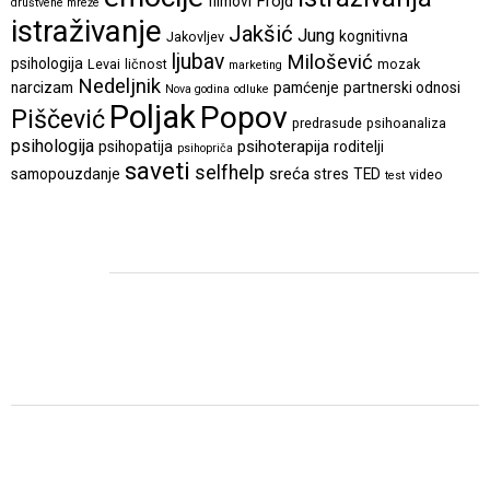
Frojd
filmovi
društvene mreže
istraživanje
Jakšić
Jung
kognitivna
Jakovljev
ljubav
Milošević
psihologija
Levai
ličnost
mozak
marketing
Nedeljnik
narcizam
pamćenje
partnerski odnosi
Nova godina
odluke
Poljak
Popov
Piščević
predrasude
psihoanaliza
psihologija
psihoterapija
psihopatija
roditelji
psihopriča
saveti
selfhelp
sreća
samopouzdanje
stres
TED
video
test