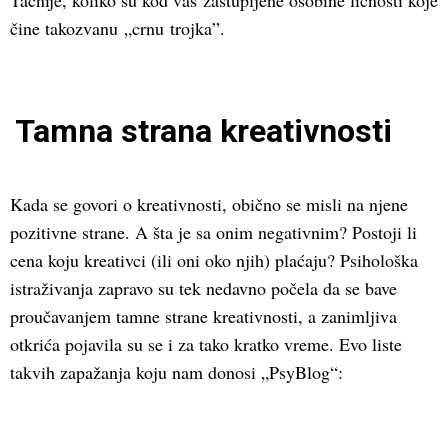
Tačnije, koliko su kod vas zastupljene osobine ličnosti koje
čine takozvanu „crnu trojka”.
Tamna strana kreativnosti
Kada se govori o kreativnosti, obično se misli na njene
pozitivne strane. A šta je sa onim negativnim? Postoji li
cena koju kreativci (ili oni oko njih) plaćaju? Psihološka
istraživanja zapravo su tek nedavno počela da se bave
proučavanjem tamne strane kreativnosti, a zanimljiva
otkrića pojavila su se i za tako kratko vreme. Evo liste
takvih zapažanja koju nam donosi „PsyBlog“: