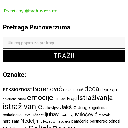
Tweets by @psihoverzum
Pretraga Psihoverzuma
Oznake:
deca
Borenović
anksioznost
depresija
Cokoja Đikić
emocije
istraživanja
Frojd
filmovi
društvene mreže
istraživanje
Jakšić
Jung
kognitivna
Jakovljev
ljubav
Milošević
psihologija
Levai
ličnost
mozak
marketing
Nedeljnik
narcizam
pamćenje
partnerski odnosi
Nova godina
odluke