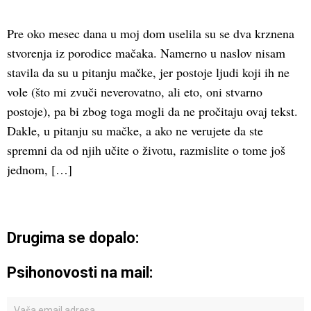
Pre oko mesec dana u moj dom uselila su se dva krznena
stvorenja iz porodice mačaka. Namerno u naslov nisam
stavila da su u pitanju mačke, jer postoje ljudi koji ih ne
vole (što mi zvuči neverovatno, ali eto, oni stvarno
postoje), pa bi zbog toga mogli da ne pročitaju ovaj tekst.
Dakle, u pitanju su mačke, a ako ne verujete da ste
spremni da od njih učite o životu, razmislite o tome još
jednom, […]
Drugima se dopalo:
Psihonovosti na mail: