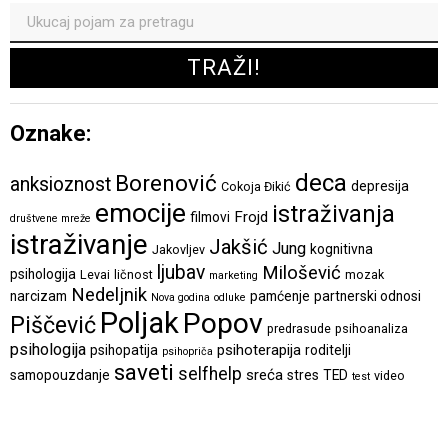
Oznake:
deca
Borenović
anksioznost
depresija
Cokoja Đikić
emocije
istraživanja
Frojd
filmovi
društvene mreže
istraživanje
Jakšić
Jung
kognitivna
Jakovljev
ljubav
Milošević
psihologija
Levai
ličnost
mozak
marketing
Nedeljnik
narcizam
pamćenje
partnerski odnosi
Nova godina
odluke
Poljak
Popov
Piščević
predrasude
psihoanaliza
psihologija
psihoterapija
psihopatija
roditelji
psihopriča
saveti
selfhelp
sreća
samopouzdanje
stres
TED
video
test