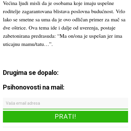
Većina ljudi misli da je osobama koje imaju uspešne
roditelje zagarantovana blistava poslovna budućnost. Vrlo
lako se smetne sa uma da je ovo odličan primer za mač sa
dve oštrice. Ova tema ide i dalje od uverenja, postaje
zabetonirana predrasuda: “Ma on/ona je uspešan jer ima
uticajnu mamu/tatu…”.
Drugima se dopalo:
Psihonovosti na mail: