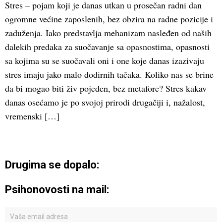
Stres – pojam koji je danas utkan u prosečan radni dan
ogromne većine zaposlenih, bez obzira na radne pozicije i
zaduženja. Iako predstavlja mehanizam nasleđen od naših
dalekih predaka za suočavanje sa opasnostima, opasnosti
sa kojima su se suočavali oni i one koje danas izazivaju
stres imaju jako malo dodirnih tačaka. Koliko nas se brine
da bi mogao biti živ pojeden, bez metafore? Stres kakav
danas osećamo je po svojoj prirodi drugačiji i, nažalost,
vremenski […]
Drugima se dopalo:
Psihonovosti na mail: