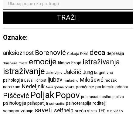
Oznake:
deca
Borenović
anksioznost
depresija
Cokoja Đikić
emocije
istraživanja
Frojd
filmovi
društvene mreže
istraživanje
Jakšić
Jung
kognitivna
Jakovljev
ljubav
Milošević
psihologija
Levai
ličnost
mozak
marketing
Nedeljnik
narcizam
pamćenje
partnerski odnosi
Nova godina
odluke
Poljak
Popov
Piščević
predrasude
psihoanaliza
psihologija
psihoterapija
psihopatija
roditelji
psihopriča
saveti
selfhelp
sreća
samopouzdanje
stres
TED
video
test