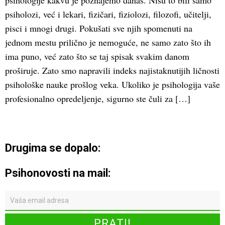
psihologije kakvu je poznajemo danas. Nisu to bili samo
psiholozi, već i lekari, fizičari, fiziolozi, filozofi, učitelji,
pisci i mnogi drugi. Pokušati sve njih spomenuti na
jednom mestu prilično je nemoguće, ne samo zato što ih
ima puno, već zato što se taj spisak svakim danom
proširuje. Zato smo napravili indeks najistaknutijih ličnosti
psihološke nauke prošlog veka. Ukoliko je psihologija vaše
profesionalno opredeljenje, sigurno ste čuli za […]
Drugima se dopalo:
Psihonovosti na mail: