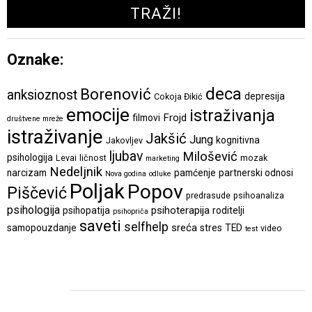
Oznake:
deca
Borenović
anksioznost
depresija
Cokoja Đikić
emocije
istraživanja
Frojd
filmovi
društvene mreže
istraživanje
Jakšić
Jung
kognitivna
Jakovljev
ljubav
Milošević
psihologija
Levai
ličnost
mozak
marketing
Nedeljnik
narcizam
pamćenje
partnerski odnosi
Nova godina
odluke
Poljak
Popov
Piščević
predrasude
psihoanaliza
psihologija
psihoterapija
psihopatija
roditelji
psihopriča
saveti
selfhelp
sreća
samopouzdanje
stres
TED
video
test