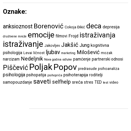
Oznake:
deca
Borenović
anksioznost
depresija
Cokoja Đikić
emocije
istraživanja
Frojd
filmovi
društvene mreže
istraživanje
Jakšić
Jung
kognitivna
Jakovljev
ljubav
Milošević
psihologija
Levai
ličnost
mozak
marketing
Nedeljnik
narcizam
pamćenje
partnerski odnosi
Nova godina
odluke
Poljak
Popov
Piščević
predrasude
psihoanaliza
psihologija
psihoterapija
psihopatija
roditelji
psihopriča
saveti
selfhelp
sreća
samopouzdanje
stres
TED
video
test