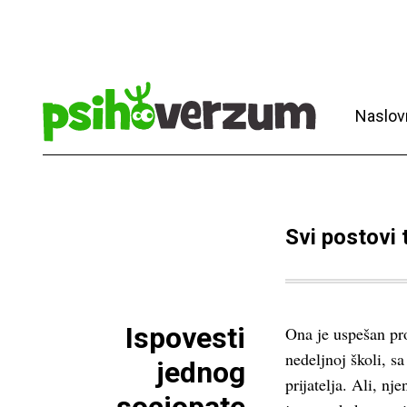
Naslov
Svi postovi
Ispovesti
Ona je uspešan pro
nedeljnoj školi, s
jednog
prijatelja. Ali, nj