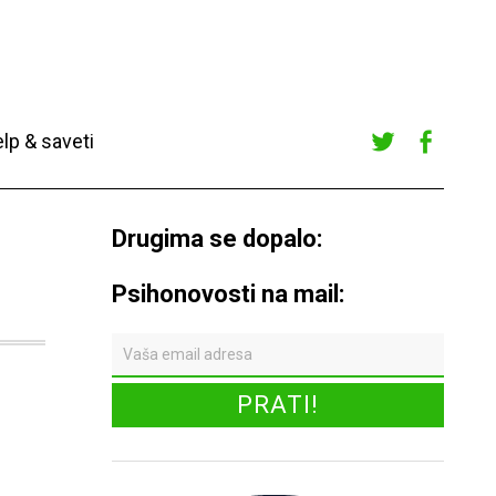
lp & saveti
Twitte
Faceb
r
ook
Drugima se dopalo:
Psihonovosti na mail: