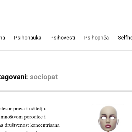
na
Psihonauka
Psihovesti
Psihopriča
Selfhe
 tagovani:
sociopat
fesor prava i učitelj u
a mnoštvom porodice i
ena društvenost koncentrisana