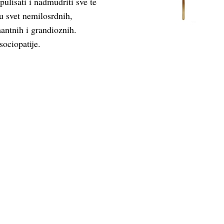
pulisati i nadmudriti sve te
u svet nemilosrdnih,
antnih i grandioznih.
sociopatije.