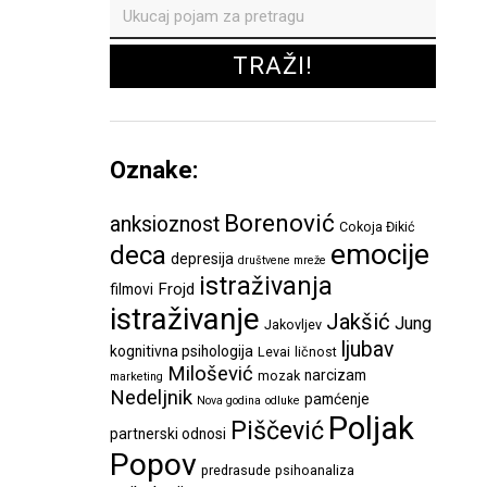
Oznake:
Borenović
anksioznost
Cokoja Đikić
emocije
deca
depresija
društvene mreže
istraživanja
Frojd
filmovi
istraživanje
Jakšić
Jung
Jakovljev
ljubav
kognitivna psihologija
Levai
ličnost
Milošević
narcizam
mozak
marketing
Nedeljnik
pamćenje
Nova godina
odluke
Poljak
Piščević
partnerski odnosi
Popov
predrasude
psihoanaliza