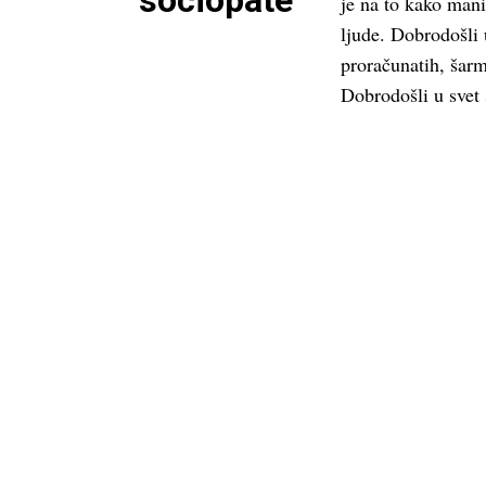
sociopate
je na to kako mani
ljude. Dobrodošli 
proračunatih, šarm
Dobrodošli u svet 