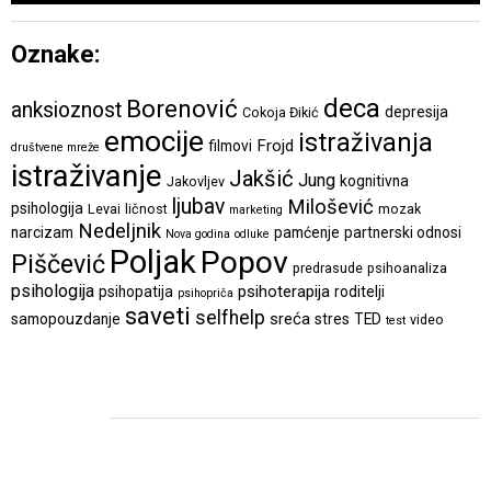
Oznake:
deca
Borenović
anksioznost
depresija
Cokoja Đikić
emocije
istraživanja
Frojd
filmovi
društvene mreže
istraživanje
Jakšić
Jung
kognitivna
Jakovljev
ljubav
Milošević
psihologija
Levai
ličnost
mozak
marketing
Nedeljnik
narcizam
pamćenje
partnerski odnosi
Nova godina
odluke
Poljak
Popov
Piščević
predrasude
psihoanaliza
psihologija
psihoterapija
psihopatija
roditelji
psihopriča
saveti
selfhelp
sreća
samopouzdanje
stres
TED
video
test