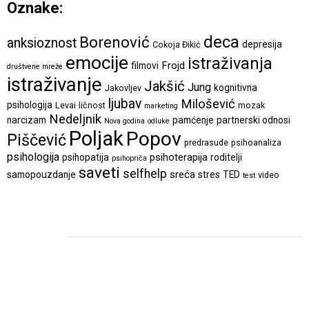
Oznake:
deca
Borenović
anksioznost
depresija
Cokoja Đikić
emocije
istraživanja
Frojd
filmovi
društvene mreže
istraživanje
Jakšić
Jung
kognitivna
Jakovljev
ljubav
Milošević
psihologija
Levai
ličnost
mozak
marketing
Nedeljnik
narcizam
pamćenje
partnerski odnosi
Nova godina
odluke
Poljak
Popov
Piščević
predrasude
psihoanaliza
psihologija
psihoterapija
psihopatija
roditelji
psihopriča
saveti
selfhelp
sreća
samopouzdanje
stres
TED
video
test