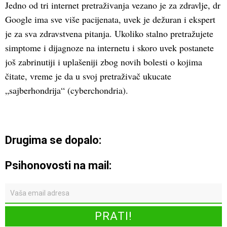
Jedno od tri internet pretraživanja vezano je za zdravlje, dr
Google ima sve više pacijenata, uvek je dežuran i ekspert
je za sva zdravstvena pitanja. Ukoliko stalno pretražujete
simptome i dijagnoze na internetu i skoro uvek postanete
još zabrinutiji i uplašeniji zbog novih bolesti o kojima
čitate, vreme je da u svoj pretraživač ukucate
„sajberhondrija“ (cyberchondria).
Drugima se dopalo:
Psihonovosti na mail: