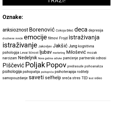
Oznake:
deca
Borenović
anksioznost
depresija
Cokoja Đikić
emocije
istraživanja
Frojd
filmovi
društvene mreže
istraživanje
Jakšić
Jung
kognitivna
Jakovljev
ljubav
Milošević
psihologija
Levai
ličnost
mozak
marketing
Nedeljnik
narcizam
pamćenje
partnerski odnosi
Nova godina
odluke
Poljak
Popov
Piščević
predrasude
psihoanaliza
psihologija
psihoterapija
psihopatija
roditelji
psihopriča
saveti
selfhelp
sreća
samopouzdanje
stres
TED
video
test