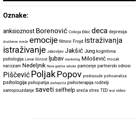
Oznake:
deca
Borenović
anksioznost
depresija
Cokoja Đikić
emocije
istraživanja
Frojd
filmovi
društvene mreže
istraživanje
Jakšić
Jung
kognitivna
Jakovljev
ljubav
Milošević
psihologija
Levai
ličnost
mozak
marketing
Nedeljnik
narcizam
pamćenje
partnerski odnosi
Nova godina
odluke
Poljak
Popov
Piščević
predrasude
psihoanaliza
psihologija
psihoterapija
psihopatija
roditelji
psihopriča
saveti
selfhelp
sreća
samopouzdanje
stres
TED
video
test