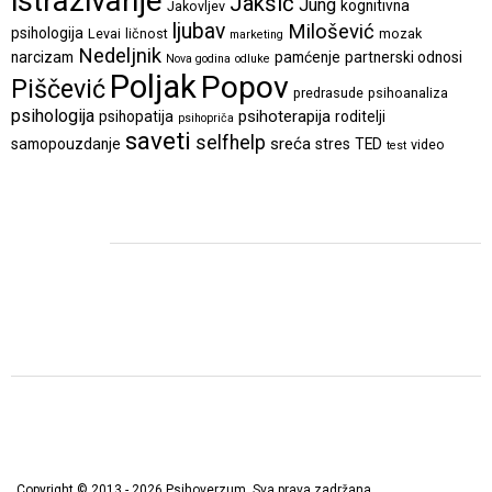
istraživanje
Jakšić
Jung
kognitivna
Jakovljev
ljubav
Milošević
psihologija
Levai
ličnost
mozak
marketing
Nedeljnik
narcizam
pamćenje
partnerski odnosi
Nova godina
odluke
Poljak
Popov
Piščević
predrasude
psihoanaliza
psihologija
psihoterapija
psihopatija
roditelji
psihopriča
saveti
selfhelp
sreća
samopouzdanje
stres
TED
video
test
Copyright © 2013 - 2026 Psihoverzum, Sva prava zadržana