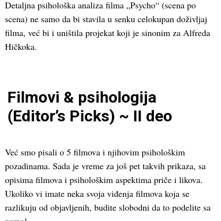
Detaljna psihološka analiza filma „Psycho“ (scena po
scena) ne samo da bi stavila u senku celokupan doživljaj
filma, već bi i uništila projekat koji je sinonim za Alfreda
Hičkoka.
Filmovi & psihologija
(Editor’s Picks) ~ II deo
Već smo pisali o 5 filmova i njihovim psihološkim
pozadinama. Sada je vreme za još pet takvih prikaza, sa
opisima filmova i psihološkim aspektima priče i likova.
Ukoliko vi imate neka svoja viđenja filmova koja se
razlikuju od objavljenih, budite slobodni da to podelite sa