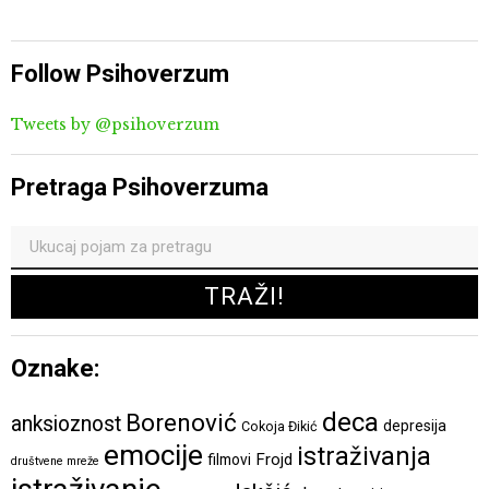
Follow Psihoverzum
Tweets by @psihoverzum
Pretraga Psihoverzuma
Oznake:
deca
Borenović
anksioznost
depresija
Cokoja Đikić
emocije
istraživanja
Frojd
filmovi
društvene mreže