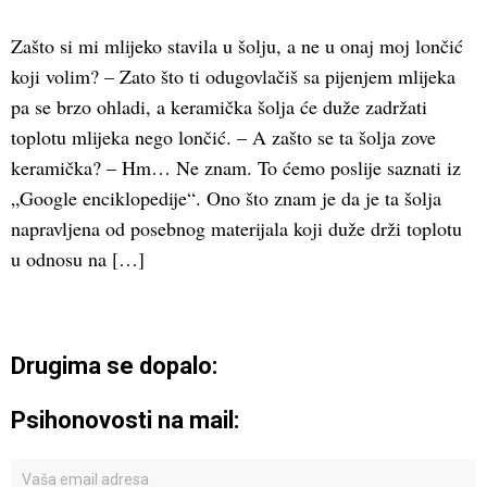
Zašto si mi mlijeko stavila u šolju, a ne u onaj moj lončić
koji volim? – Zato što ti odugovlačiš sa pijenjem mlijeka
pa se brzo ohladi, a keramička šolja će duže zadržati
toplotu mlijeka nego lončić. – A zašto se ta šolja zove
keramička? – Hm… Ne znam. To ćemo poslije saznati iz
„Google enciklopedije“. Ono što znam je da je ta šolja
napravljena od posebnog materijala koji duže drži toplotu
u odnosu na […]
Drugima se dopalo:
Psihonovosti na mail: