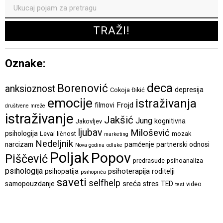
Oznake:
deca
Borenović
anksioznost
depresija
Cokoja Đikić
emocije
istraživanja
Frojd
filmovi
društvene mreže
istraživanje
Jakšić
Jung
kognitivna
Jakovljev
ljubav
Milošević
psihologija
Levai
ličnost
mozak
marketing
Nedeljnik
narcizam
pamćenje
partnerski odnosi
Nova godina
odluke
Poljak
Popov
Piščević
predrasude
psihoanaliza
psihologija
psihoterapija
psihopatija
roditelji
psihopriča
saveti
selfhelp
sreća
samopouzdanje
stres
TED
video
test