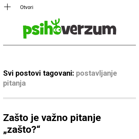
Svi postovi tagovani:
postavljanje
pitanja
Zašto je važno pitanje
„zašto?“