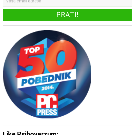
Like Psihoverzum: