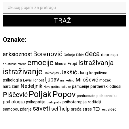
Oznake:
deca
Borenović
anksioznost
depresija
Cokoja Đikić
emocije
istraživanja
Frojd
filmovi
društvene mreže
istraživanje
Jakšić
Jung
kognitivna
Jakovljev
ljubav
Milošević
psihologija
Levai
ličnost
mozak
marketing
Nedeljnik
narcizam
pamćenje
partnerski odnosi
Nova godina
odluke
Poljak
Popov
Piščević
predrasude
psihoanaliza
psihologija
psihoterapija
psihopatija
roditelji
psihopriča
saveti
selfhelp
sreća
samopouzdanje
stres
TED
video
test