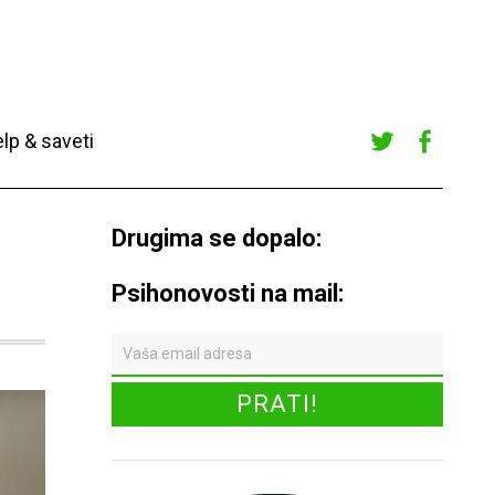
lp & saveti
Twitte
Faceb
r
ook
Drugima se dopalo:
Psihonovosti na mail: