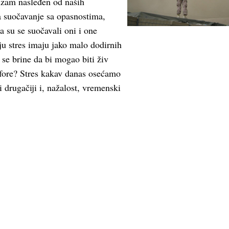
izam nasleđen od naših
a suočavanje sa opasnostima,
a su se suočavali oni i one
ju stres imaju jako malo dodirnih
 se brine da bi mogao biti živ
fore? Stres kakav danas osećamo
i drugačiji i, nažalost, vremenski