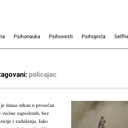
na
Psihonauka
Psihovesti
Psihopriča
Selfhe
 tagovani:
policajac
 je danas utkan u prosečan
 većine zaposlenih, bez
zicije i zaduženja. Iako