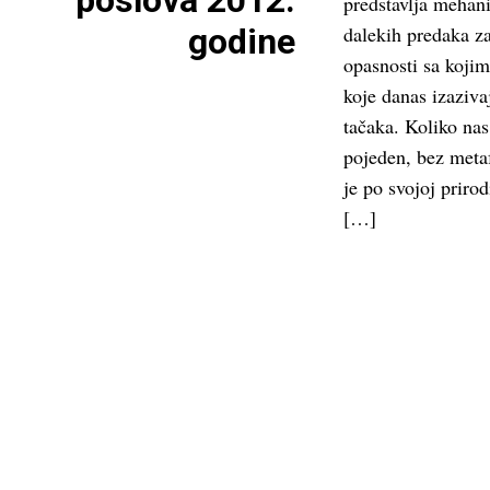
poslova 2012.
predstavlja mehan
godine
dalekih predaka z
opasnosti sa kojim
koje danas izaziva
tačaka. Koliko nas
pojeden, bez meta
je po svojoj prirod
[…]