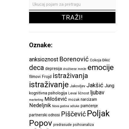
Oznake:
Borenović
anksioznost
Cokoja Đikić
emocije
deca
depresija
društvene mreže
istraživanja
Frojd
filmovi
istraživanje
Jakšić
Jung
Jakovljev
ljubav
kognitivna psihologija
Levai
ličnost
Milošević
narcizam
mozak
marketing
Nedeljnik
pamćenje
Nova godina
odluke
Poljak
Piščević
partnerski odnosi
Popov
predrasude
psihoanaliza