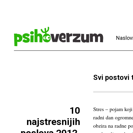
Naslov
Svi postovi
10
Stres – pojam koji
radni dan ogromne
najstresnijih
obzira na radne po