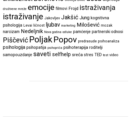
emocije
istraživanja
Frojd
filmovi
društvene mreže
istraživanje
Jakšić
Jung
kognitivna
Jakovljev
ljubav
Milošević
psihologija
Levai
ličnost
mozak
marketing
Nedeljnik
narcizam
pamćenje
partnerski odnosi
Nova godina
odluke
Poljak
Popov
Piščević
predrasude
psihoanaliza
psihologija
psihoterapija
psihopatija
roditelji
psihopriča
saveti
selfhelp
sreća
samopouzdanje
stres
TED
video
test