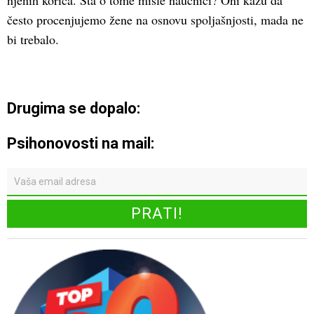
njenih korica. Šta o tome misle naučnici? Oni kažu da
često procenjujemo žene na osnovu spoljašnjosti, mada ne
bi trebalo.
Drugima se dopalo:
Psihonovosti na mail: