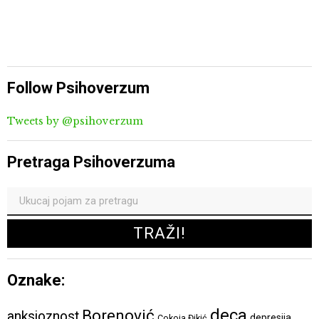
Follow Psihoverzum
Tweets by @psihoverzum
Pretraga Psihoverzuma
Oznake:
deca
Borenović
anksioznost
depresija
Cokoja Đikić