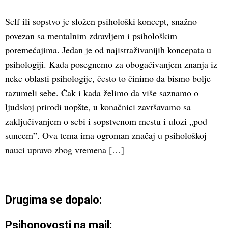
Self ili sopstvo je složen psihološki koncept, snažno
povezan sa mentalnim zdravljem i psihološkim
poremećajima. Jedan je od najistraživanijih koncepata u
psihologiji. Kada posegnemo za obogaćivanjem znanja iz
neke oblasti psihologije, često to činimo da bismo bolje
razumeli sebe. Čak i kada želimo da više saznamo o
ljudskoj prirodi uopšte, u konačnici završavamo sa
zaključivanjem o sebi i sopstvenom mestu i ulozi „pod
suncem”. Ova tema ima ogroman značaj u psihološkoj
nauci upravo zbog vremena […]
Drugima se dopalo:
Psihonovosti na mail: