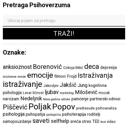
Pretraga Psihoverzuma
Oznake:
deca
Borenović
anksioznost
depresija
Cokoja Đikić
emocije
istraživanja
Frojd
filmovi
društvene mreže
istraživanje
Jakšić
Jung
kognitivna
Jakovljev
ljubav
Milošević
psihologija
Levai
ličnost
mozak
marketing
Nedeljnik
narcizam
pamćenje
partnerski odnosi
Nova godina
odluke
Poljak
Popov
Piščević
predrasude
psihoanaliza
psihologija
psihoterapija
psihopatija
roditelji
psihopriča
saveti
selfhelp
sreća
samopouzdanje
stres
TED
video
test