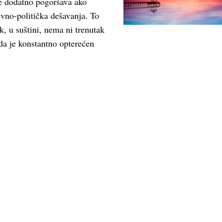
se dodatno pogoršava ako
evno-politička dešavanja. To
, u suštini, nema ni trenutak
a je konstantno opterećen