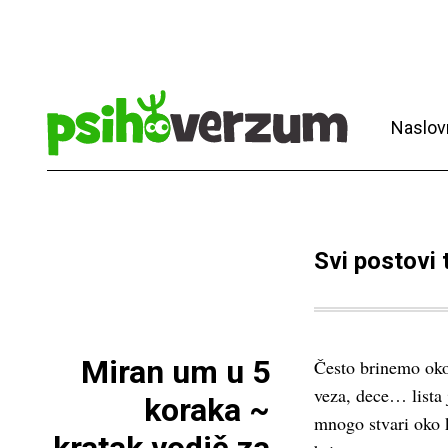
Naslov
Svi postovi
Miran um u 5
Često brinemo oko 
veza, dece… lista j
koraka ~
mnogo stvari oko k