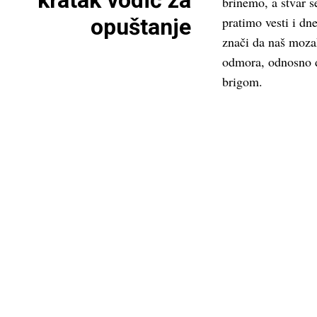
kratak vodič za
brinemo, a stvar 
opuštanje
pratimo vesti i dn
znači da naš mozak
odmora, odnosno d
brigom.