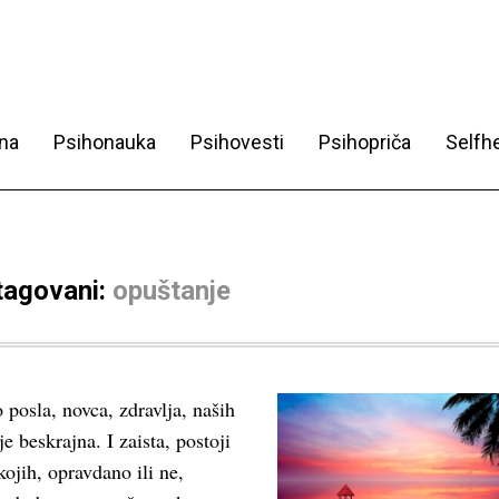
na
Psihonauka
Psihovesti
Psihopriča
Selfhe
 tagovani:
opuštanje
posla, novca, zdravlja, naših
e beskrajna. I zaista, postoji
ojih, opravdano ili ne,