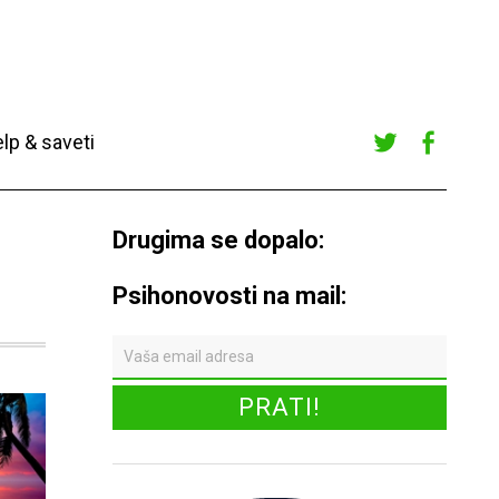
lp & saveti
Twitte
Faceb
r
ook
Drugima se dopalo:
Psihonovosti na mail: