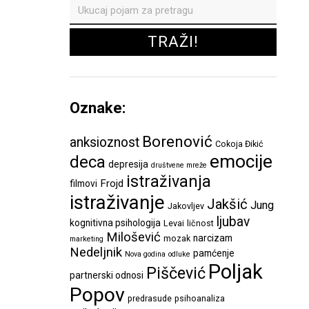
Oznake:
Borenović
anksioznost
Cokoja Đikić
emocije
deca
depresija
društvene mreže
istraživanja
Frojd
filmovi
istraživanje
Jakšić
Jung
Jakovljev
ljubav
kognitivna psihologija
Levai
ličnost
Milošević
narcizam
mozak
marketing
Nedeljnik
pamćenje
Nova godina
odluke
Poljak
Piščević
partnerski odnosi
Popov
predrasude
psihoanaliza