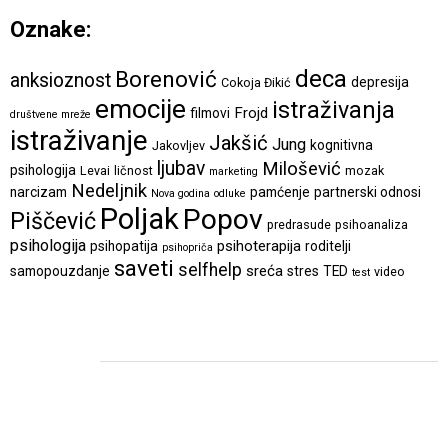
Oznake:
deca
Borenović
anksioznost
depresija
Cokoja Đikić
emocije
istraživanja
Frojd
filmovi
društvene mreže
istraživanje
Jakšić
Jung
kognitivna
Jakovljev
ljubav
Milošević
psihologija
Levai
ličnost
mozak
marketing
Nedeljnik
narcizam
pamćenje
partnerski odnosi
Nova godina
odluke
Poljak
Popov
Piščević
predrasude
psihoanaliza
psihologija
psihoterapija
psihopatija
roditelji
psihopriča
saveti
selfhelp
sreća
samopouzdanje
stres
TED
video
test