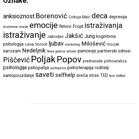
Oznake:
deca
Borenović
anksioznost
depresija
Cokoja Đikić
emocije
istraživanja
Frojd
filmovi
društvene mreže
istraživanje
Jakšić
Jung
kognitivna
Jakovljev
ljubav
Milošević
psihologija
Levai
ličnost
mozak
marketing
Nedeljnik
narcizam
pamćenje
partnerski odnosi
Nova godina
odluke
Poljak
Popov
Piščević
predrasude
psihoanaliza
psihologija
psihoterapija
psihopatija
roditelji
psihopriča
saveti
selfhelp
sreća
samopouzdanje
stres
TED
video
test