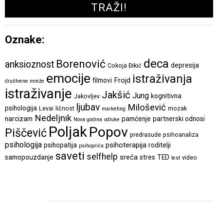
Oznake:
deca
Borenović
anksioznost
depresija
Cokoja Đikić
emocije
istraživanja
Frojd
filmovi
društvene mreže
istraživanje
Jakšić
Jung
kognitivna
Jakovljev
ljubav
Milošević
psihologija
Levai
ličnost
mozak
marketing
Nedeljnik
narcizam
pamćenje
partnerski odnosi
Nova godina
odluke
Poljak
Popov
Piščević
predrasude
psihoanaliza
psihologija
psihoterapija
psihopatija
roditelji
psihopriča
saveti
selfhelp
sreća
samopouzdanje
stres
TED
video
test