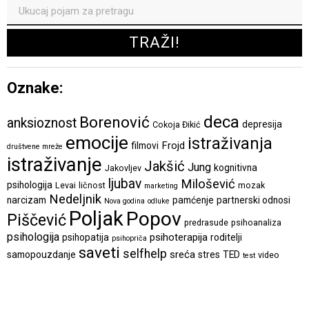
Oznake:
deca
Borenović
anksioznost
depresija
Cokoja Đikić
emocije
istraživanja
Frojd
filmovi
društvene mreže
istraživanje
Jakšić
Jung
kognitivna
Jakovljev
ljubav
Milošević
psihologija
Levai
ličnost
mozak
marketing
Nedeljnik
narcizam
pamćenje
partnerski odnosi
Nova godina
odluke
Poljak
Popov
Piščević
predrasude
psihoanaliza
psihologija
psihoterapija
psihopatija
roditelji
psihopriča
saveti
selfhelp
sreća
samopouzdanje
stres
TED
video
test