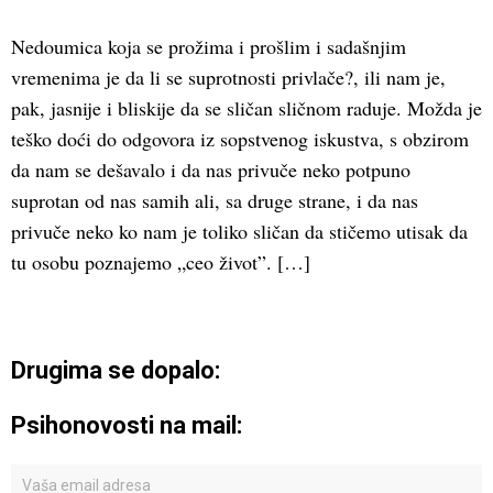
Nedoumica koja se prožima i prošlim i sadašnjim
vremenima je da li se suprotnosti privlače?, ili nam je,
pak, jasnije i bliskije da se sličan sličnom raduje. Možda je
teško doći do odgovora iz sopstvenog iskustva, s obzirom
da nam se dešavalo i da nas privuče neko potpuno
suprotan od nas samih ali, sa druge strane, i da nas
privuče neko ko nam je toliko sličan da stičemo utisak da
tu osobu poznajemo „ceo život”. […]
Drugima se dopalo:
Psihonovosti na mail: