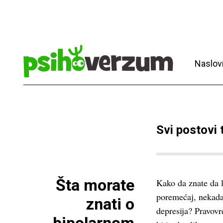
Naslov
Svi postovi
Šta morate
Kako da znate da l
poremećaj, nekad
znati o
depresija? Pravov