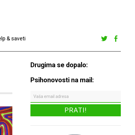
lp & saveti
Twitte
Faceb
r
ook
Drugima se dopalo:
Psihonovosti na mail: