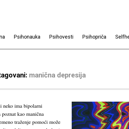
na
Psihonauka
Psihovesti
Psihopriča
Selfhe
 tagovani:
manična depresija
i neko ima bipolarni
a poznat kao manična
remeno traženje pomoći može