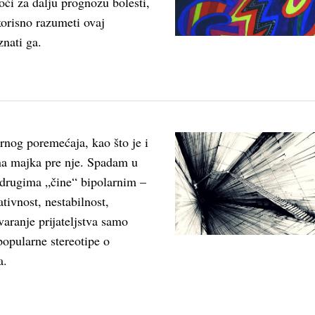
oći za dalju prognozu bolesti,
korisno razumeti ovaj
nati ga.
rnog poremećaja, kao što je i
na majka pre nje. Spadam u
 drugima „čine“ bipolarnim –
tivnost, nestabilnost,
varanje prijateljstva samo
opularne stereotipe o
a.