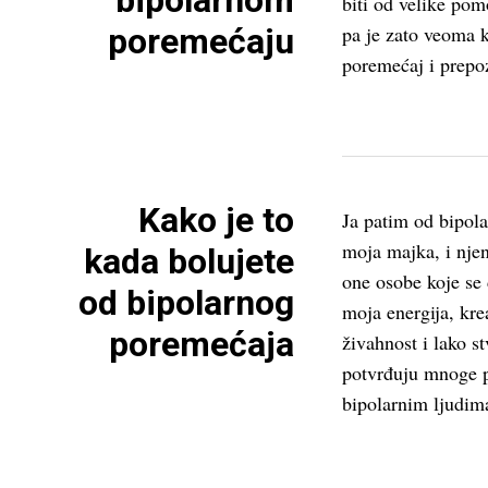
bipolarnom
biti od velike pom
poremećaju
pa je zato veoma 
poremećaj i prepoz
Kako je to
Ja patim od bipola
moja majka, i nje
kada bolujete
one osobe koje se
od bipolarnog
moja energija, krea
poremećaja
živahnost i lako st
potvrđuju mnoge p
bipolarnim ljudim