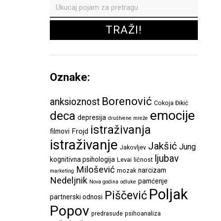
Oznake:
Borenović
anksioznost
Cokoja Đikić
emocije
deca
depresija
društvene mreže
istraživanja
Frojd
filmovi
istraživanje
Jakšić
Jung
Jakovljev
ljubav
kognitivna psihologija
Levai
ličnost
Milošević
narcizam
mozak
marketing
Nedeljnik
pamćenje
Nova godina
odluke
Poljak
Piščević
partnerski odnosi
Popov
predrasude
psihoanaliza