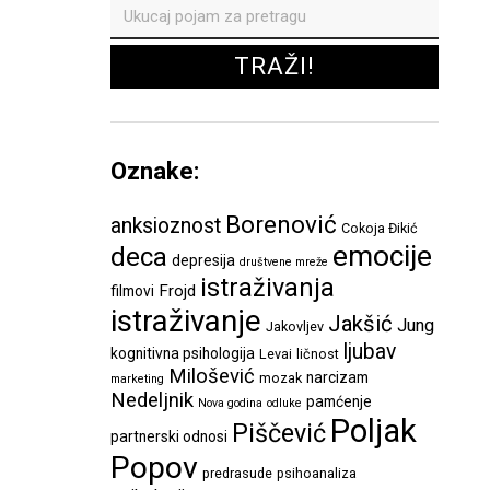
Oznake:
Borenović
anksioznost
Cokoja Đikić
emocije
deca
depresija
društvene mreže
istraživanja
Frojd
filmovi
istraživanje
Jakšić
Jung
Jakovljev
ljubav
kognitivna psihologija
Levai
ličnost
Milošević
narcizam
mozak
marketing
Nedeljnik
pamćenje
Nova godina
odluke
Poljak
Piščević
partnerski odnosi
Popov
predrasude
psihoanaliza