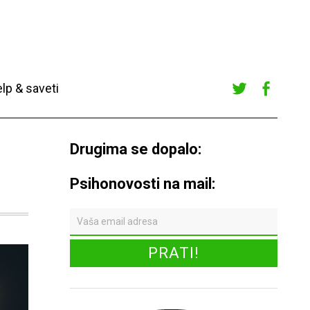
lp & saveti
Twitte
Faceb
r
ook
Drugima se dopalo:
Psihonovosti na mail: