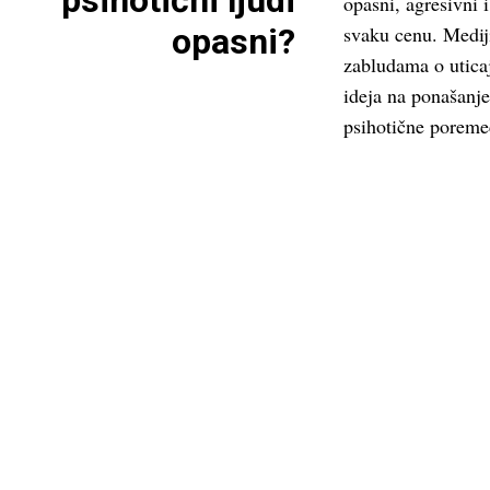
psihotični ljudi
opasni, agresivni i
opasni?
svaku cenu. Medij
zabludama o uticaj
ideja na ponašanje,
psihotične poreme