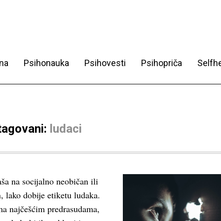
na
Psihonauka
Psihovesti
Psihopriča
Selfhe
 tagovani:
ludaci
a na socijalno neobičan ili
, lako dobije etiketu ludaka.
ema najčešćim predrasudama,