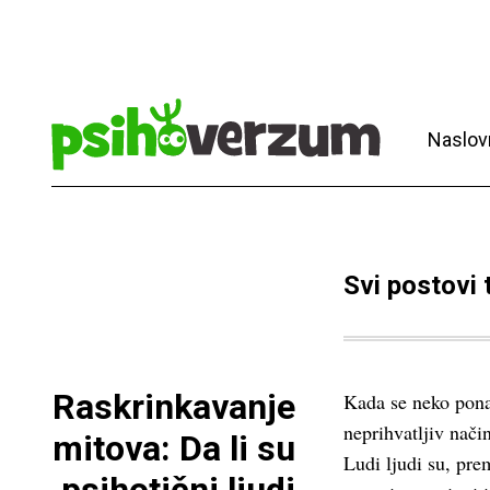
Naslov
Svi postovi
Raskrinkavanje
Kada se neko ponaš
neprihvatljiv način
mitova: Da li su
Ludi ljudi su, pr