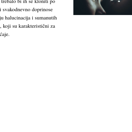
 trebalo bi ih se kloniti po
i svakodnevno doprinose
u halucinacija i sumanutih
 koji su karakteristični za
ćaje.