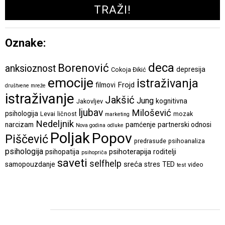
Oznake:
deca
Borenović
anksioznost
depresija
Cokoja Đikić
emocije
istraživanja
Frojd
filmovi
društvene mreže
istraživanje
Jakšić
Jung
kognitivna
Jakovljev
ljubav
Milošević
psihologija
Levai
ličnost
mozak
marketing
Nedeljnik
narcizam
pamćenje
partnerski odnosi
Nova godina
odluke
Poljak
Popov
Piščević
predrasude
psihoanaliza
psihologija
psihoterapija
psihopatija
roditelji
psihopriča
saveti
selfhelp
sreća
samopouzdanje
stres
TED
video
test