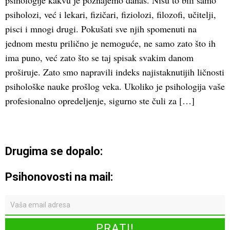
psihologije kakvu je poznajemo danas. Nisu to bili samo
psiholozi, već i lekari, fizičari, fiziolozi, filozofi, učitelji,
pisci i mnogi drugi. Pokušati sve njih spomenuti na
jednom mestu prilično je nemoguće, ne samo zato što ih
ima puno, već zato što se taj spisak svakim danom
proširuje. Zato smo napravili indeks najistaknutijih ličnosti
psihološke nauke prošlog veka. Ukoliko je psihologija vaše
profesionalno opredeljenje, sigurno ste čuli za […]
Drugima se dopalo:
Psihonovosti na mail: