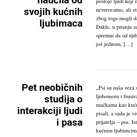
naučila od
postoje ljudi koji 
svojih kućnih
neverovatno, ali et
zbog toga mogli da
ljubimaca
Dakle, u pitanju s
spremni da od njih
još jednom, […]
Pet neobičnih
„Psi su naša veza 
ljubomoru i frust
studija o
mačkama kao kuć
interakciji ljudi
pisali, a sada je 
i pasa
prijatelja – psa. Is
kućnim ljubimcima