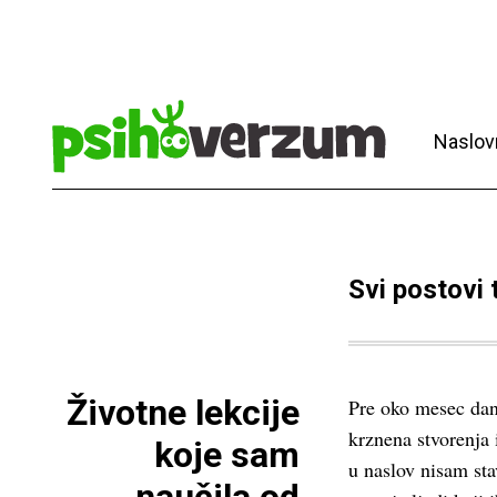
Naslov
Svi postovi
Životne lekcije
Pre oko mesec dan
krznena stvorenja
koje sam
u naslov nisam sta