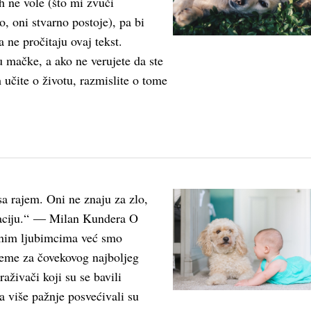
ih ne vole (što mi zvuči
o, oni stvarno postoje), pa bi
 ne pročitaju ovaj tekst.
u mačke, a ako ne verujete da ste
 učite o životu, razmislite o tome
sa rajem. Oni ne znaju za zlo,
raciju.“ ― Milan Kundera O
nim ljubimcima već smo
vreme za čovekovog najboljeg
traživači koji su se bavili
 više pažnje posvećivali su