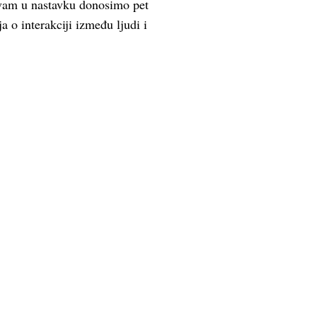
vam u nastavku donosimo pet
ja o interakciji između ljudi i