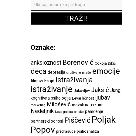
Oznake:
Borenović
anksioznost
Cokoja Đikić
emocije
deca
depresija
društvene mreže
istraživanja
Frojd
filmovi
istraživanje
Jakšić
Jung
Jakovljev
ljubav
kognitivna psihologija
Levai
ličnost
Milošević
narcizam
mozak
marketing
Nedeljnik
pamćenje
Nova godina
odluke
Poljak
Piščević
partnerski odnosi
Popov
predrasude
psihoanaliza