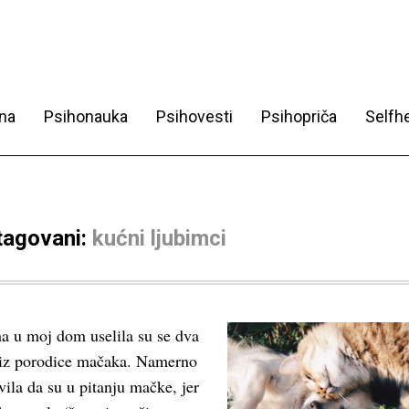
na
Psihonauka
Psihovesti
Psihopriča
Selfhe
 tagovani:
kućni ljubimci
a u moj dom uselila su se dva
 iz porodice mačaka. Namerno
vila da su u pitanju mačke, jer