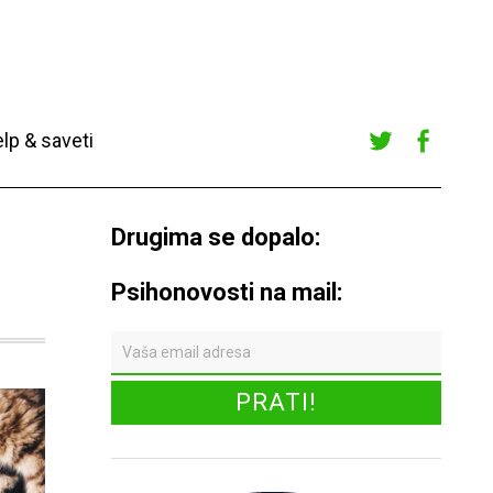
lp & saveti
Twitte
Faceb
r
ook
Drugima se dopalo:
Psihonovosti na mail: