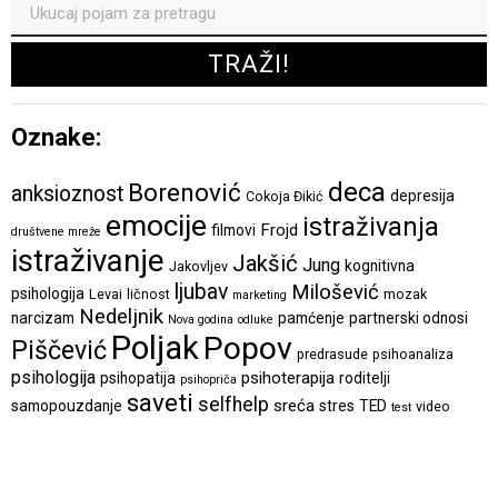
Oznake:
deca
Borenović
anksioznost
depresija
Cokoja Đikić
emocije
istraživanja
Frojd
filmovi
društvene mreže
istraživanje
Jakšić
Jung
kognitivna
Jakovljev
ljubav
Milošević
psihologija
Levai
ličnost
mozak
marketing
Nedeljnik
narcizam
pamćenje
partnerski odnosi
Nova godina
odluke
Poljak
Popov
Piščević
predrasude
psihoanaliza
psihologija
psihoterapija
psihopatija
roditelji
psihopriča
saveti
selfhelp
sreća
samopouzdanje
stres
TED
video
test