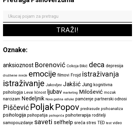
Oznake:
deca
Borenović
anksioznost
depresija
Cokoja Đikić
emocije
istraživanja
Frojd
filmovi
društvene mreže
istraživanje
Jakšić
Jung
kognitivna
Jakovljev
ljubav
Milošević
psihologija
Levai
ličnost
mozak
marketing
Nedeljnik
narcizam
pamćenje
partnerski odnosi
Nova godina
odluke
Poljak
Popov
Piščević
predrasude
psihoanaliza
psihologija
psihoterapija
psihopatija
roditelji
psihopriča
saveti
selfhelp
sreća
samopouzdanje
stres
TED
video
test