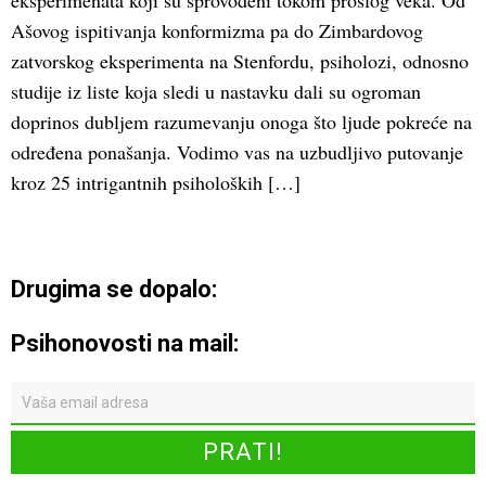
eksperimenata koji su sprovođeni tokom prošlog veka. Od
Ašovog ispitivanja konformizma pa do Zimbardovog
zatvorskog eksperimenta na Stenfordu, psiholozi, odnosno
studije iz liste koja sledi u nastavku dali su ogroman
doprinos dubljem razumevanju onoga što ljude pokreće na
određena ponašanja. Vodimo vas na uzbudljivo putovanje
kroz 25 intrigantnih psiholoških […]
Drugima se dopalo:
Psihonovosti na mail: