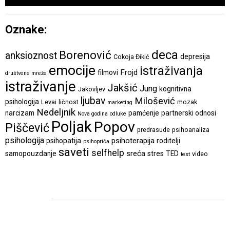
Oznake:
deca
Borenović
anksioznost
depresija
Cokoja Đikić
emocije
istraživanja
Frojd
filmovi
društvene mreže
istraživanje
Jakšić
Jung
kognitivna
Jakovljev
ljubav
Milošević
psihologija
Levai
ličnost
mozak
marketing
Nedeljnik
narcizam
pamćenje
partnerski odnosi
Nova godina
odluke
Poljak
Popov
Piščević
predrasude
psihoanaliza
psihologija
psihoterapija
psihopatija
roditelji
psihopriča
saveti
selfhelp
sreća
samopouzdanje
stres
TED
video
test