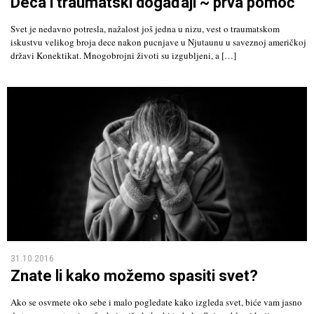
Deca i traumatski događaji ~ prva pomoć
Svet je nedavno potresla, nažalost još jedna u nizu, vest o traumatskom
iskustvu velikog broja dece nakon pucnjave u Njutaunu u saveznoj američkoj
državi Konektikat. Mnogobrojni životi su izgubljeni, a […]
31.10.2016
Znate li kako možemo spasiti svet?
Ako se osvrnete oko sebe i malo pogledate kako izgleda svet, biće vam jasno