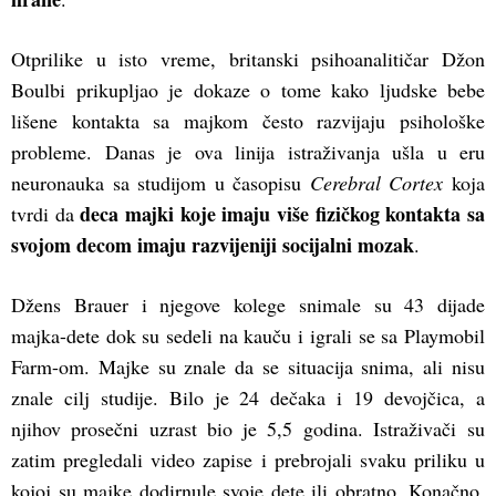
Otprilike u isto vreme, britanski psihoanalitičar Džon
Boulbi prikupljao je dokaze o tome kako ljudske bebe
lišene kontakta sa majkom često razvijaju psihološke
probleme. Danas je ova linija istraživanja ušla u eru
neuronauka sa studijom u časopisu
Cerebral Cortex
koja
deca majki koje imaju više fizičkog kontakta sa
tvrdi da
svojom decom imaju razvijeniji socijalni mozak
.
Džens Brauer i njegove kolege snimale su 43 dijade
majka-dete dok su sedeli na kauču i igrali se sa Playmobil
Farm-om. Majke su znale da se situacija snima, ali nisu
znale cilj studije. Bilo je 24 dečaka i 19 devojčica, a
njihov prosečni uzrast bio je 5,5 godina. Istraživači su
zatim pregledali video zapise i prebrojali svaku priliku u
kojoj su majke dodirnule svoje dete ili obratno. Konačno,