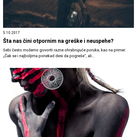
5.10.2017
Šta nas čini otpornim na greške i neuspehe?
Sebi često možemo govoriti razne ohrabrujuće poruke, kao na primer:
„Čak se i najboljima ponekad desi da pogreše“, ali...