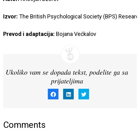
Izvor:
The British Psychological Society (BPS) Researc
Prevod i adaptacija:
 Bojana Većkalov
Ukoliko vam se dopada tekst, podelite ga sa
prijateljima
Click
Click
Click
to
to
to
share
share
share
on
on
on
Facebook
LinkedIn
Twitter
(Opens
(Opens
(Opens
in
in
in
new
new
new
window)
window)
window)
Comments