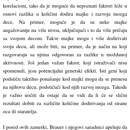
korelacioni, tako da je moguće da nepoznati faktori leže u
osnovi razlika u količini dodira majke i razvoja mozga
dece. Na primer, moguće je da su neke majke
angažovanije na više nivoa, uključujući i to da više pričaju
sa svojom decom. Takve majke mogu i više dodirivati
svoju decu, ali može biti, na primer, da je način na koji
razgovaraju sa njima odgovoran za razlike u moždanoj
aktivnosti. Još jedan važan faktor, koji istraživači nisu
spomenuli, jesu potencijalni genetski efekti. Isti geni koji
podstiču taktilno ponašanje kod majki mogu da se prenesu
na njihovu decu, podstičući kod njih razvoj mozga. Takođe
je važno uočiti da ostaje da se vidi da li će se slični
rezultati dobiti za različite količine dodirivanja od strane
oca ili staratelja.
I pored ovih zamerki, Brauer i njegovi saradnici apeluju da