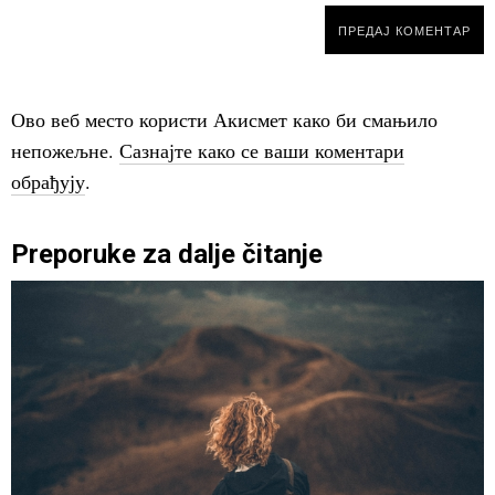
Ово веб место користи Акисмет како би смањило
непожељне.
Сазнајте како се ваши коментари
обрађују
.
Preporuke za dalje čitanje