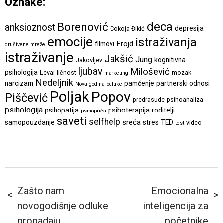
Oznake:
deca
Borenović
anksioznost
depresija
Cokoja Đikić
emocije
istraživanja
Frojd
filmovi
društvene mreže
istraživanje
Jakšić
Jung
kognitivna
Jakovljev
ljubav
Milošević
psihologija
Levai
ličnost
mozak
marketing
Nedeljnik
narcizam
pamćenje
partnerski odnosi
Nova godina
odluke
Poljak
Popov
Piščević
predrasude
psihoanaliza
psihologija
psihoterapija
psihopatija
roditelji
psihopriča
saveti
selfhelp
sreća
samopouzdanje
stres
TED
video
test
Zašto nam
Emocionalna
novogodišnje odluke
inteligencija za
propadaju
početnike