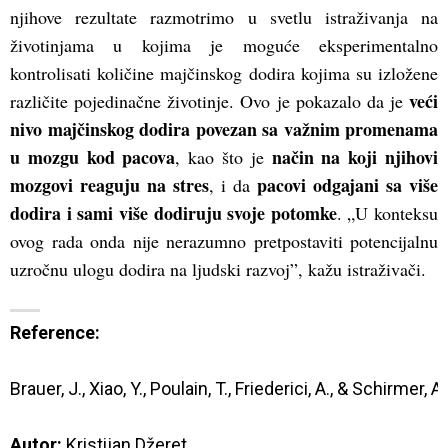
njihove rezultate razmotrimo u svetlu istraživanja na
životinjama u kojima je moguće eksperimentalno
kontrolisati količine majčinskog dodira kojima su izložene
veći
različite pojedinačne životinje. Ovo je pokazalo da je
nivo majčinskog dodira povezan sa važnim promenama
u mozgu kod pacova
način na koji njihovi
, kao što je
mozgovi reaguju na stres
pacovi odgajani sa više
, i da
dodira i sami više dodiruju svoje potomke
. „U konteksu
ovog rada onda nije nerazumno pretpostaviti potencijalnu
uzročnu ulogu dodira na ljudski razvoj”, kažu istraživači.
Reference:
Brauer, J., Xiao, Y., Poulain, T., Friederici, A., & Schi
Autor:
 Kristijan Džeret
