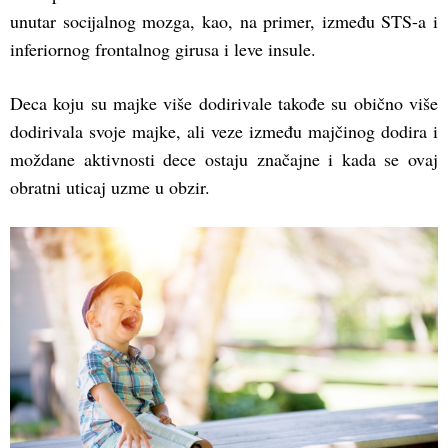
unutar socijalnog mozga, kao, na primer, između STS-a i
inferiornog frontalnog girusa i leve insule.
Deca koju su majke više dodirivale takođe su obično više
dodirivala svoje majke, ali veze između majčinog dodira i
moždane aktivnosti dece ostaju značajne i kada se ovaj
obratni uticaj uzme u obzir.