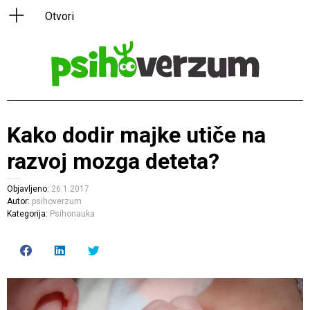
Kako dodir majke utiče na
razvoj mozga deteta?
Objavljeno:
26.1.2017
Autor:
psihoverzum
Kategorija:
Psihonauka
Click
Click
Click
to
to
to
share
share
share
on
on
on
Facebook
LinkedIn
Twitter
(Opens
(Opens
(Opens
in
in
in
new
new
new
window)
window)
window)