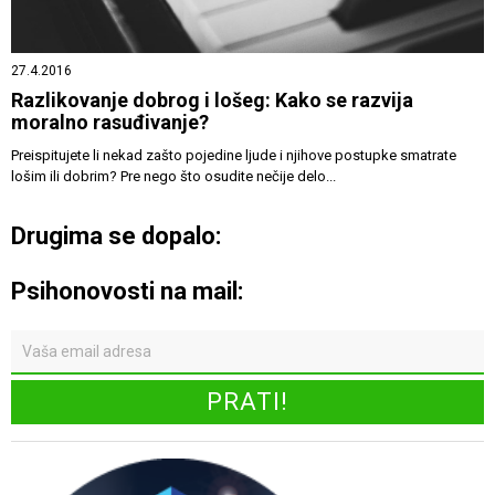
27.4.2016
Razlikovanje dobrog i lošeg: Kako se razvija
moralno rasuđivanje?
Preispitujete li nekad zašto pojedine ljude i njihove postupke smatrate
lošim ili dobrim? Pre nego što osudite nečije delo...
Drugima se dopalo:
Psihonovosti na mail: