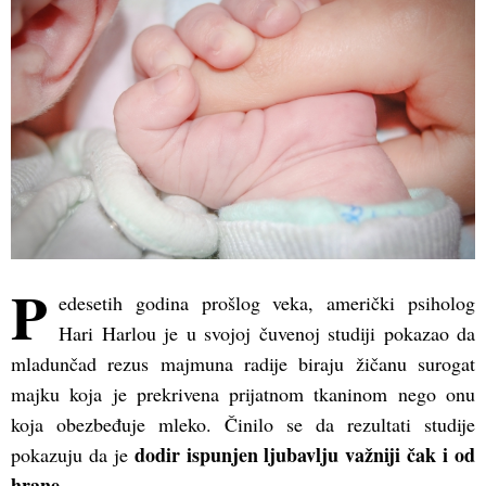
P
edesetih godina prošlog veka, američki psiholog
Hari Harlou je u svojoj čuvenoj studiji pokazao da
mladunčad rezus majmuna radije biraju žičanu surogat
majku koja je prekrivena prijatnom tkaninom nego onu
koja obezbeđuje mleko. Činilo se da rezultati studije
dodir ispunjen ljubavlju važniji čak i od
pokazuju da je
hrane
.