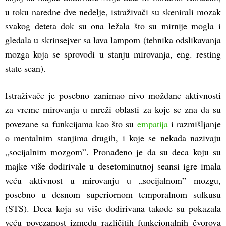
u toku naredne dve nedelje, istraživači su skenirali mozak
svakog deteta dok su ona ležala što su mirnije mogla i
gledala u skrinsejver sa lava lampom (tehnika odslikavanja
mozga koja se sprovodi u stanju mirovanja, eng. resting
state scan).
Istraživače je posebno zanimao nivo moždane aktivnosti
za vreme mirovanja u mreži oblasti za koje se zna da su
povezane sa funkcijama kao što su
empatija
i razmišljanje
o mentalnim stanjima drugih, i koje se nekada nazivaju
„socijalnim mozgom”. Pronađeno je da su deca koju su
majke više dodirivale u desetominutnoj seansi igre imala
veću aktivnost u mirovanju u „socijalnom” mozgu,
posebno u desnom superiornom temporalnom sulkusu
(STS). Deca koja su više dodirivana takođe su pokazala
veću povezanost između različitih funkcionalnih čvorova