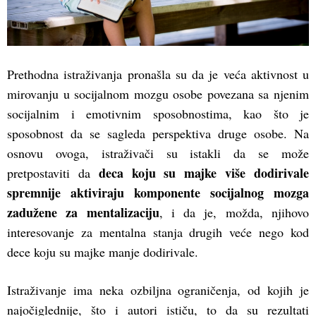
Prethodna istraživanja pronašla su da je veća aktivnost u
mirovanju u socijalnom mozgu osobe povezana sa njenim
socijalnim i emotivnim sposobnostima, kao što je
sposobnost da se sagleda perspektiva druge osobe. Na
osnovu ovoga, istraživači su istakli da se može
deca koju su majke više dodirivale
pretpostaviti da
spremnije aktiviraju komponente socijalnog mozga
zadužene za mentalizaciju
, i da je, možda, njihovo
interesovanje za mentalna stanja drugih veće nego kod
dece koju su majke manje dodirivale.
Istraživanje ima neka ozbiljna ograničenja, od kojih je
najočiglednije, što i autori ističu, to da su rezultati