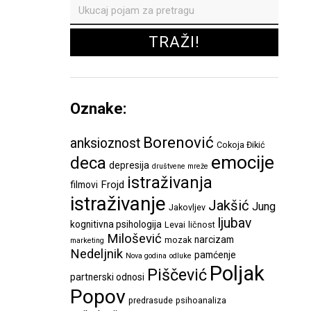
Oznake:
Borenović
anksioznost
Cokoja Đikić
emocije
deca
depresija
društvene mreže
istraživanja
Frojd
filmovi
istraživanje
Jakšić
Jung
Jakovljev
ljubav
kognitivna psihologija
Levai
ličnost
Milošević
narcizam
mozak
marketing
Nedeljnik
pamćenje
Nova godina
odluke
Poljak
Piščević
partnerski odnosi
Popov
predrasude
psihoanaliza