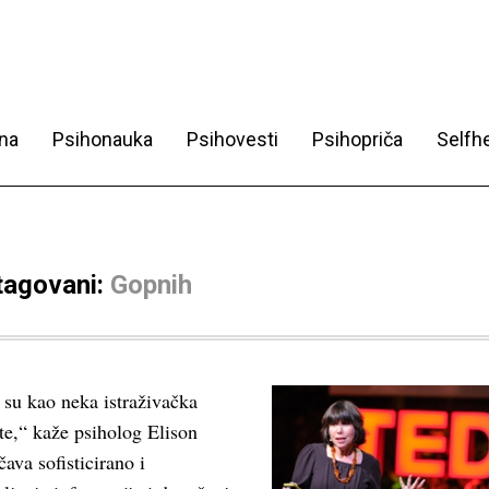
na
Psihonauka
Psihovesti
Psihopriča
Selfhe
 tagovani:
Gopnih
 su kao neka istraživačka
ste,“ kaže psiholog Elison
va sofisticirano i