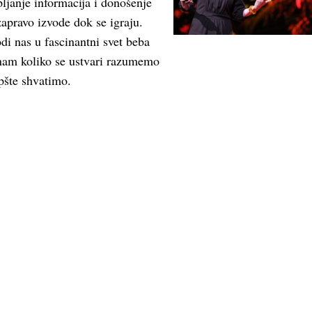
pljanje informacija i donošenje
apravo izvode dok se igraju.
i nas u fascinantni svet beba
 nam koliko se ustvari razumemo
pšte shvatimo.