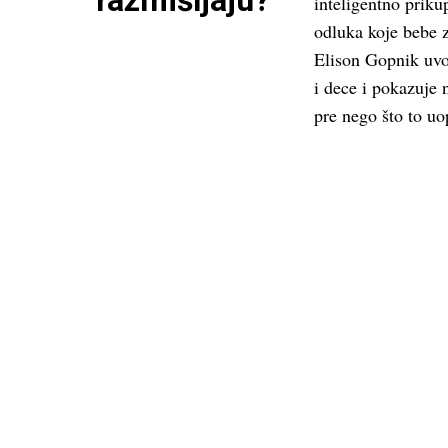
razmišljaju?
inteligentno priku
odluka koje bebe z
Elison Gopnik uvod
i dece i pokazuje
pre nego što to uo