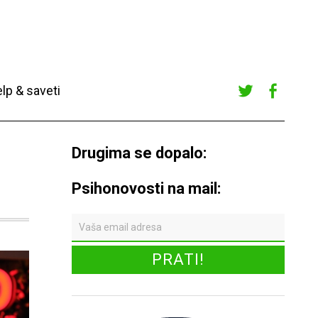
lp & saveti
Twitte
Faceb
r
ook
Drugima se dopalo:
Psihonovosti na mail: