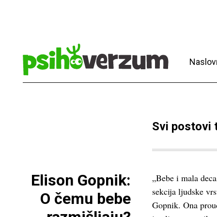
Naslov
Svi postovi
Elison Gopnik:
„Bebe i mala deca
sekcija ljudske vr
O čemu bebe
Gopnik. Ona prouča