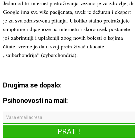
Jedno od tri internet pretraživanja vezano je za zdravlje, dr
Google ima sve više pacijenata, uvek je dežuran i ekspert
je za sva zdravstvena pitanja. Ukoliko stalno pretražujete
simptome i dijagnoze na internetu i skoro uvek postanete
još zabrinutiji i uplašeniji zbog novih bolesti o kojima
čitate, vreme je da u svoj pretraživač ukucate
„sajberhondrija“ (cyberchondria).
Drugima se dopalo:
Psihonovosti na mail: