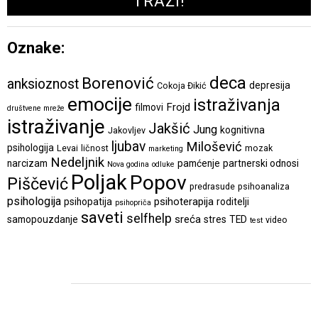
Oznake:
deca
Borenović
anksioznost
depresija
Cokoja Đikić
emocije
istraživanja
Frojd
filmovi
društvene mreže
istraživanje
Jakšić
Jung
kognitivna
Jakovljev
ljubav
Milošević
psihologija
Levai
ličnost
mozak
marketing
Nedeljnik
narcizam
pamćenje
partnerski odnosi
Nova godina
odluke
Poljak
Popov
Piščević
predrasude
psihoanaliza
psihologija
psihoterapija
psihopatija
roditelji
psihopriča
saveti
selfhelp
sreća
samopouzdanje
stres
TED
video
test