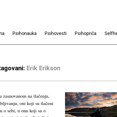
na
Psihonauka
Psihovesti
Psihopriča
Selfhe
 tagovani:
Erik Erikson
u zasnovanom na tlačenju,
abljivanju, oni koji su tlačeni
ku o sebi, u onu koji su o