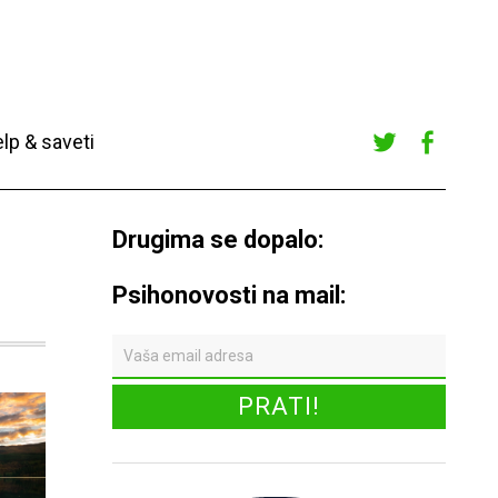
lp & saveti
Twitte
Faceb
r
ook
Drugima se dopalo:
Psihonovosti na mail: