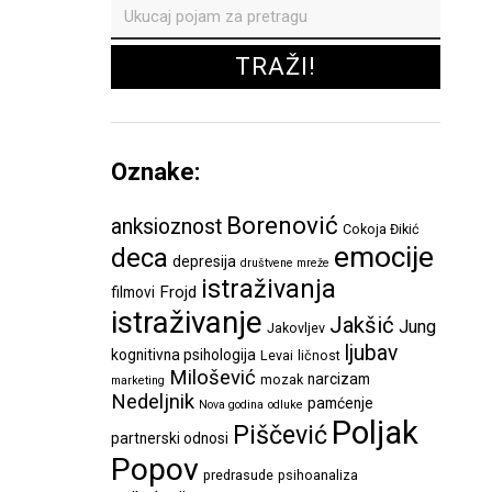
Oznake:
Borenović
anksioznost
Cokoja Đikić
emocije
deca
depresija
društvene mreže
istraživanja
Frojd
filmovi
istraživanje
Jakšić
Jung
Jakovljev
ljubav
kognitivna psihologija
Levai
ličnost
Milošević
narcizam
mozak
marketing
Nedeljnik
pamćenje
Nova godina
odluke
Poljak
Piščević
partnerski odnosi
Popov
predrasude
psihoanaliza