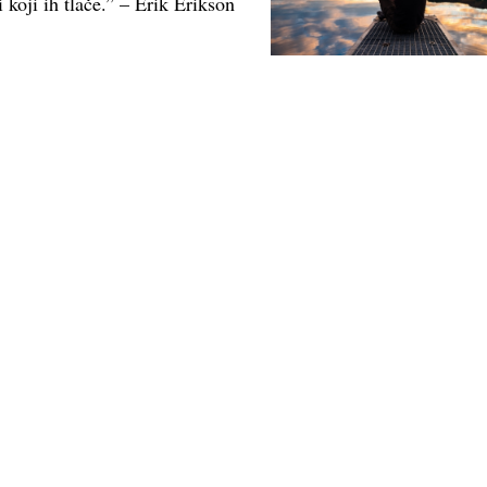
 koji ih tlače.” – Erik Erikson