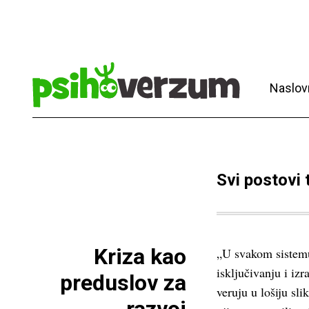
Naslov
Svi postovi
Kriza kao
„U svakom sistem
isključivanju i izr
preduslov za
veruju u lošiju sli