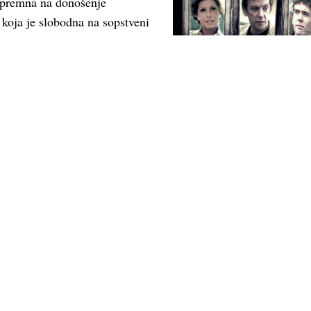
 spremna na donošenje
koja je slobodna na sopstveni