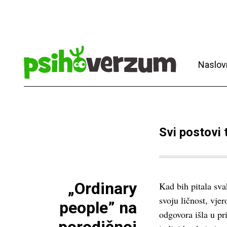
Naslov
Svi postovi
„Ordinary
Kad bih pitala sva
svoju ličnost, vjer
people” na
odgovora išla u p