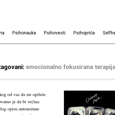
na
Psihonauka
Psihovesti
Psihopriča
Selfhe
 tagovani:
emocionalno fokusirana terapij
kog od vas da mi opišete
ovatno je da bi većina
rilog opisu autonomne