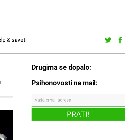
lp & saveti
Twitte
Faceb
r
ook
Drugima se dopalo:
a
Psihonovosti na mail: