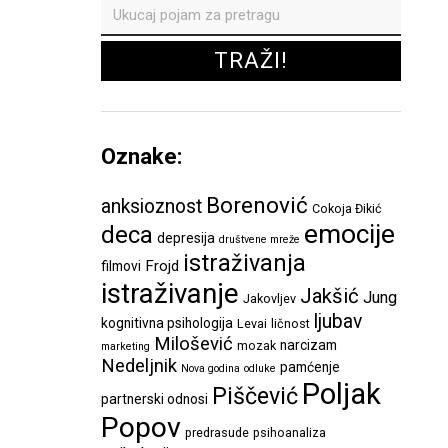
Oznake:
Borenović
anksioznost
Cokoja Đikić
emocije
deca
depresija
društvene mreže
istraživanja
Frojd
filmovi
istraživanje
Jakšić
Jung
Jakovljev
ljubav
kognitivna psihologija
Levai
ličnost
Milošević
narcizam
mozak
marketing
Nedeljnik
pamćenje
Nova godina
odluke
Poljak
Piščević
partnerski odnosi
Popov
predrasude
psihoanaliza